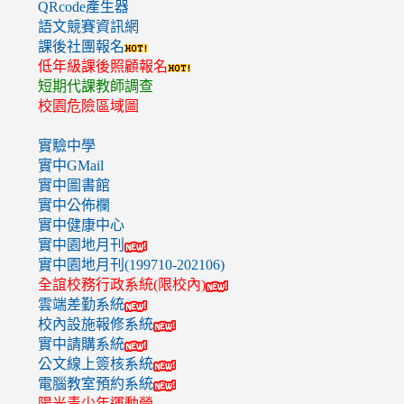
QRcode產生器
語文競賽資訊網
課後社團報名
低年級課後照顧報名
短期代課教師調查
校園危險區域圖
實驗中學
實中GMail
實中圖書館
實中公佈欄
實中健康中心
實中園地月刊
實中園地月刊(199710-202106)
全誼校務行政系統(限校內)
雲端差勤系統
校內設施報修系統
實中請購系統
公文線上簽核系統
電腦教室預約系統
陽光青少年運動營