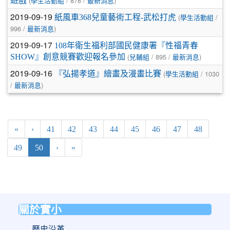
(
/ 878 /
)
遊戲
學生活動組
最新消息
2019-09-19
(
/
紙風車368兒童藝術工程-武松打虎
學生活動組
996 /
)
最新消息
2019-09-17
108年衛生福利部國民健康署『性福青春
(
/ 895 /
)
SHOW』創意競賽歡迎報名參加
兒輔組
最新消息
2019-09-16
(
/ 1030
『弘揚孝道』繪畫及漫畫比賽
學生活動組
/
)
最新消息
«
‹
41
42
43
44
45
46
47
48
(current)
49
50
›
»
關於實小
:::
歷史沿革