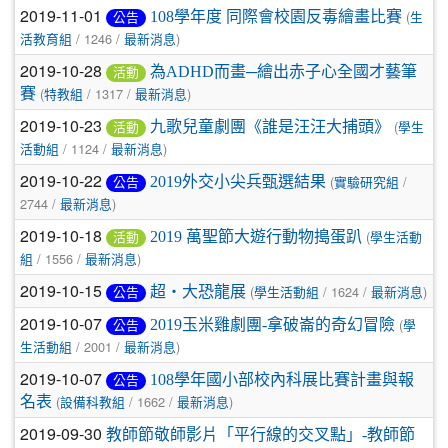
2019-11-01
(
108學年度 同際會校園反毒繪畫比賽
公告
生
/ 1246 /
)
活教育組
最新消息
2019-10-28
為ADHD而畫─繪出赤子心全國才藝筆
活動
(
/ 1317 /
)
賽
特教組
最新消息
2019-10-23
(
九歌兒童劇團《誰是汪汪大捕頭》
活動
學生
/ 1124 /
)
活動組
最新消息
2019-10-22
(
/
2019外交小尖兵甄選結果
公告
實驗研究組
2744 /
)
最新消息
2019-10-18
(
2019 萬聖節大遊行動物搗蛋趴
活動
學生活動
/ 1556 /
)
組
最新消息
2019-10-15
(
/ 1624 /
)
超‧大恐龍展
公告
學生活動組
最新消息
2019-10-07
(
2019玉米雞劇團-拿破崙的奇幻冒險
公告
學
/ 2001 /
)
生活動組
最新消息
2019-10-07
108學年國小部校內科展比賽計畫與報
公告
(
/ 1662 /
)
名表
設備科教組
最新消息
2019-09-30
教師節敬師影片「平行線的交叉點」-教師節