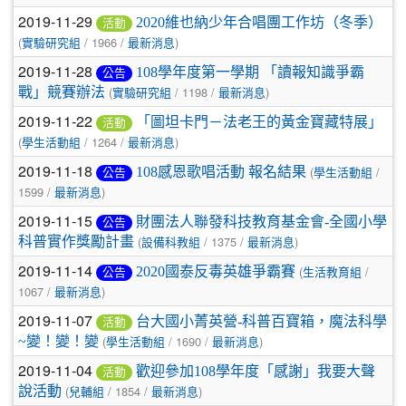
2019-11-29
2020維也納少年合唱團工作坊（冬季）
活動
(
/ 1966 /
)
實驗研究組
最新消息
2019-11-28
108學年度第一學期 「讀報知識爭霸
公告
(
/ 1198 /
)
戰」競賽辦法
實驗研究組
最新消息
2019-11-22
「圖坦卡門－法老王的黃金寶藏特展」
活動
(
/ 1264 /
)
學生活動組
最新消息
2019-11-18
(
/
108感恩歌唱活動 報名結果
公告
學生活動組
1599 /
)
最新消息
2019-11-15
財團法人聯發科技教育基金會-全國小學
公告
(
/ 1375 /
)
科普實作獎勵計畫
設備科教組
最新消息
2019-11-14
(
/
2020國泰反毒英雄爭霸賽
公告
生活教育組
1067 /
)
最新消息
2019-11-07
台大國小菁英營-科普百寶箱，魔法科學
活動
(
/ 1690 /
)
~變！變！變
學生活動組
最新消息
2019-11-04
歡迎參加108學年度「感謝」我要大聲
活動
(
/ 1854 /
)
說活動
兒輔組
最新消息