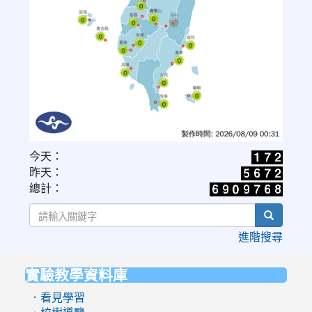
link
今天：
to
昨天：
https://www.cwa.gov.tw/V8/C/W/OBS_UVI.html
總計：
search
進階搜尋
實驗教學資料庫
:::
．看見學習