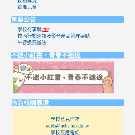
．校樹導覽
．實風兒童
重要公告
．學校行事曆
．校內行動通訊及影音產品管理要點
．午餐退費辦法
不迷小紅書，青春不迷途
link
to
https://eli
防治校園霸凌
學校意見信箱：
adids@nehs.hc.edu.tw
學校反應電話：