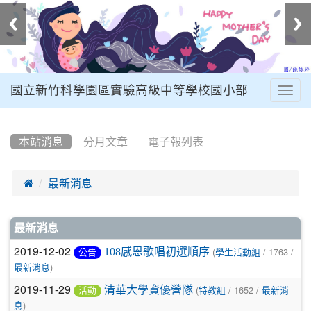
國立新竹科學園區實驗高級中等學校國小部
Togg
navig
:::
本站消息
分月文章
電子報列表

最新消息
文
最新消息
章
2019-12-02
(
/ 1763 /
108感恩歌唱初選順序
公告
學生活動組
)
列
最新消息
2019-11-29
(
/ 1652 /
清華大學資優營隊
表
活動
特教組
最新消
)
息