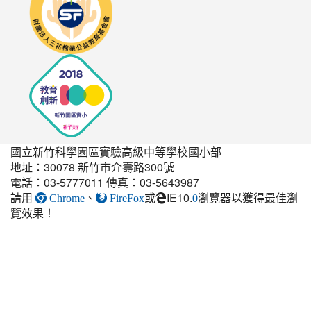
http://seedschool.sunflower.org.tw/
國立新竹科學園區實驗高級中等學校國小部
地址：30078 新竹市介壽路300號
電話：03-5777011 傳真：03-5643987
請用
、
或
IE10.
瀏覽器以獲得最佳瀏
link
Chrome
FireFox
0
覽效果！
to
https://elem.nehs.hc.edu.t
estate-
guest-
post.html