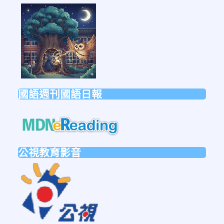
link
to
https://forms.gle/sb6qss7apF2uRjVc7
國語週刊國語日報
link
to
https://mdnereading.mdnkids.co
公視教育影音
link
to
https://ptsvod.sunnystudy.com.tw/schoo