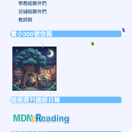
學務組夥伴們
兒輔組夥伴們
教師群
實小300號信箱
link
to
https://forms.gle/sb6qss7apF2uRjVc7
國語週刊國語日報
link
to
https://mdnereading.mdnkids.co