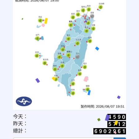
link
今天：
to
昨天：
https://www.cwa.gov.tw/V8/C/W/OBS_UVI.html
總計：