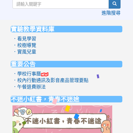
search
進階搜尋
實驗教學資料庫
:::
．看見學習
．校樹導覽
．實風兒童
重要公告
．學校行事曆
．校內行動通訊及影音產品管理要點
．午餐退費辦法
不迷小紅書，青春不迷途
link
to
https://eli