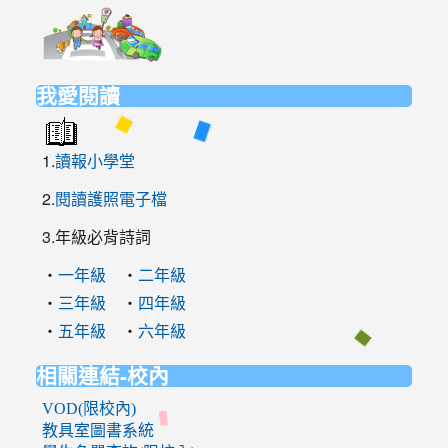
link
to
https://elem.nehs.hc.edu.tw/traffic/
我愛閱讀
1.
讀報小學堂
2.
閱讀護照電子檔
3.年級必背詩詞
‧
‧
一年級
二年級
‧
‧
三年級
四年級
‧
‧
五年級
六年級
相關連結-校內
VOD(限校內)
教具室圖書系統