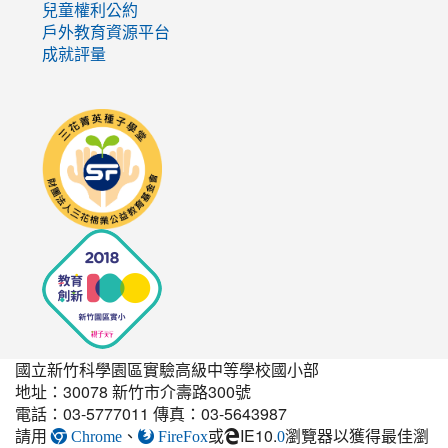
兒童權利公約
戶外教育資源平台
成就評量
link
to
http://seedschool.sunflower.org.tw/
國立新竹科學園區實驗高級中等學校國小部
地址：30078 新竹市介壽路300號
電話：03-5777011 傳真：03-5643987
請用
、
或
IE10.
瀏覽器以獲得最佳瀏
link
Chrome
FireFox
0