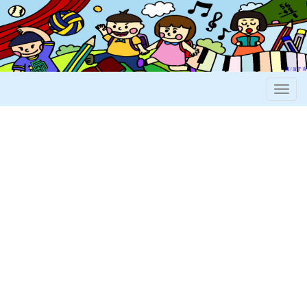
國立新竹科學園區實驗高級中等學校國小部
Togg
navig
:::
本站消息
分月文章
電子報列表
文
2026-08-03
國立竹科實小115學年度第一學期學
公告
章
(
/ 4963 /
)
生課後社團相關資訊
學生活動組
最新消息
2026-07-22
列
國立竹科實中國小部115學年安親班
公告
(
/ 364 /
接送通行證申請(至8/28中午12:00截止)!
學務組
最新消
表
)
息
2026-07-30
家委員會115年度全國中小學客家藝文
競賽
(
/ 43 /
)
競賽實施計畫
教務組
最新消息