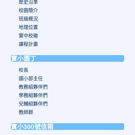
歷史沿革
校園簡介
班級概況
地理位置
實中校徽
課程計畫
實小園丁
校長
國小部主任
教務組夥伴們
學務組夥伴們
兒輔組夥伴們
教師群
實小300號信箱