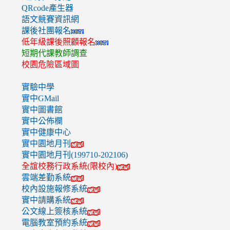
QRcode產生器
語文競賽資訊網
課後社團報名
低年級課後照顧報名
短期代課教師調查
校園危險區域圖
實驗中學
實中GMail
實中圖書館
實中公佈欄
實中健康中心
實中園地月刊
實中園地月刊(199710-202106)
全誼校務行政系統(限校內)
雲端差勤系統
校內設施報修系統
實中請購系統
公文線上簽核系統
電腦教室預約系統