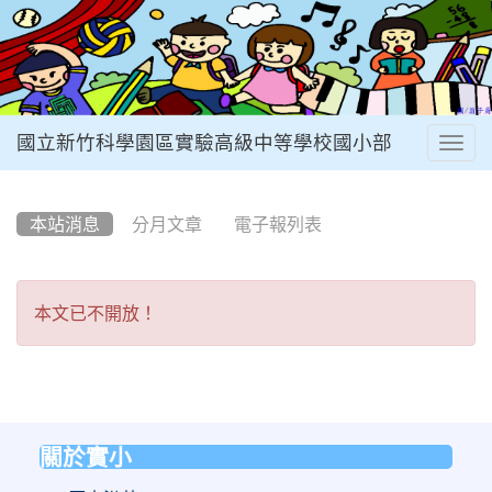
國立新竹科學園區實驗高級中等學校國小部
Togg
navig
:::
本站消息
分月文章
電子報列表
本
本文已不開放！
文
已
不
開
關於實小
:::
放！