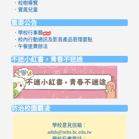
．校樹導覽
．實風兒童
重要公告
．學校行事曆
．校內行動通訊及影音產品管理要點
．午餐退費辦法
不迷小紅書，青春不迷途
link
to
https://eli
防治校園霸凌
學校意見信箱：
adids@nehs.hc.edu.tw
學校反應電話：