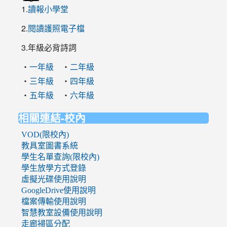
1.
讀報小學堂
2.
閱讀護照電子檔
3.年級必背詩詞
‧
‧
一年級
二年級
‧
‧
三年級
四年級
‧
‧
五年級
六年級
相關連結-校內
VOD(限校內)
教具室圖書系統
學生名單查詢(限校內)
學生放學方式登錄
虛擬光碟使用說明
GoogleDrive使用說明
檔案傳輸使用說明
智慧教室設備使用說明
走廊掃區分配