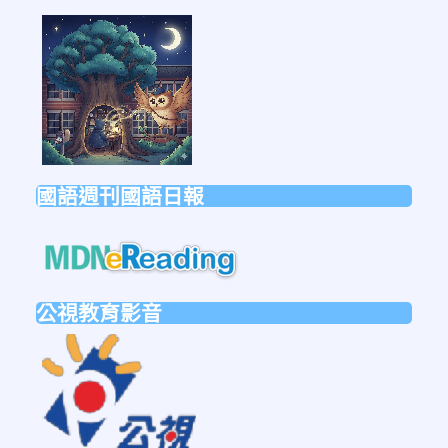
link
to
https://forms.gle/sb6qss7apF2uRjVc7
國語週刊國語日報
link
to
https://mdnereading.mdnkids.co
公視教育影音
link
to
https://ptsvod.sunnystudy.com.tw/schoo