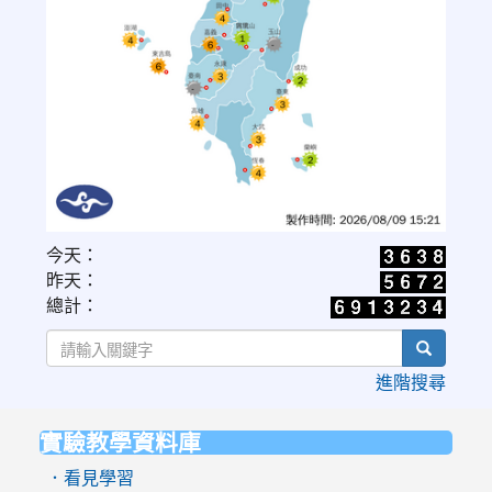
link
今天：
to
昨天：
https://www.cwa.gov.tw/V8/C/W/OBS_UVI.html
總計：
search
進階搜尋
實驗教學資料庫
:::
．看見學習