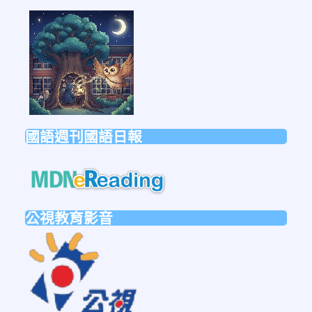
link
to
https://forms.gle/sb6qss7apF2uRjVc7
國語週刊國語日報
link
to
https://mdnereading.mdnkids.co
公視教育影音
link
to
https://ptsvod.sunnystudy.com.tw/schoo