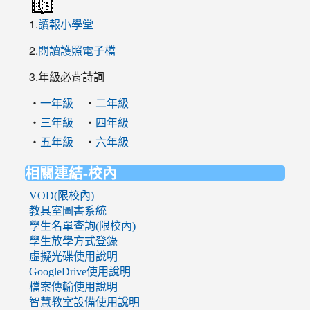
1.
讀報小學堂
2.
閱讀護照電子檔
3.年級必背詩詞
‧
‧
一年級
二年級
‧
‧
三年級
四年級
‧
‧
五年級
六年級
相關連結-校內
VOD(限校內)
教具室圖書系統
學生名單查詢(限校內)
學生放學方式登錄
虛擬光碟使用說明
GoogleDrive使用說明
檔案傳輸使用說明
智慧教室設備使用說明