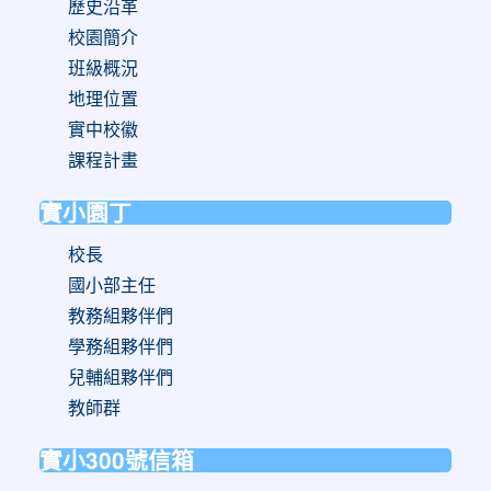
歷史沿革
校園簡介
班級概況
地理位置
實中校徽
課程計畫
實小園丁
校長
國小部主任
教務組夥伴們
學務組夥伴們
兒輔組夥伴們
教師群
實小300號信箱