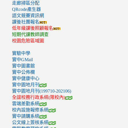
走廊掃區分配
QRcode產生器
語文競賽資訊網
課後社團報名
低年級課後照顧報名
短期代課教師調查
校園危險區域圖
實驗中學
實中GMail
實中圖書館
實中公佈欄
實中健康中心
實中園地月刊
實中園地月刊(199710-202106)
全誼校務行政系統(限校內)
雲端差勤系統
校內設施報修系統
實中請購系統
公文線上簽核系統