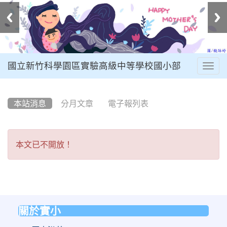
國立新竹科學園區實驗高級中等學校國小部
Togg
navig
:::
本站消息
分月文章
電子報列表
本
本文已不開放！
文
已
不
開
關於實小
:::
放！