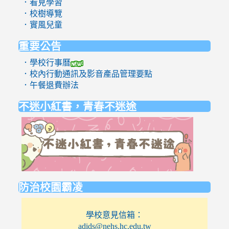
．看見學習
．校樹導覽
．實風兒童
重要公告
．學校行事曆
．校內行動通訊及影音產品管理要點
．午餐退費辦法
不迷小紅書，青春不迷途
link
to
https://eli
防治校園霸凌
學校意見信箱：
adids@nehs.hc.edu.tw