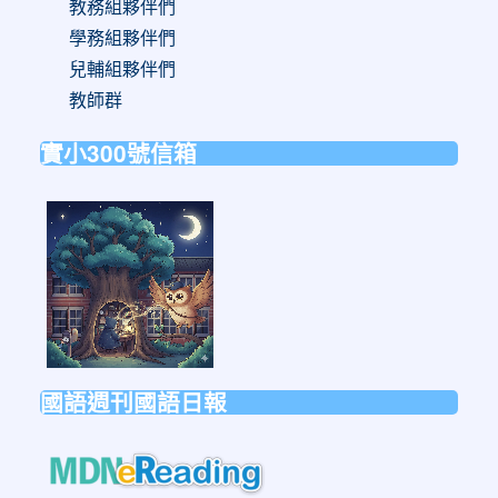
教務組夥伴們
學務組夥伴們
兒輔組夥伴們
教師群
實小300號信箱
link
to
https://forms.gle/sb6qss7apF2uRjVc7
國語週刊國語日報
link
to