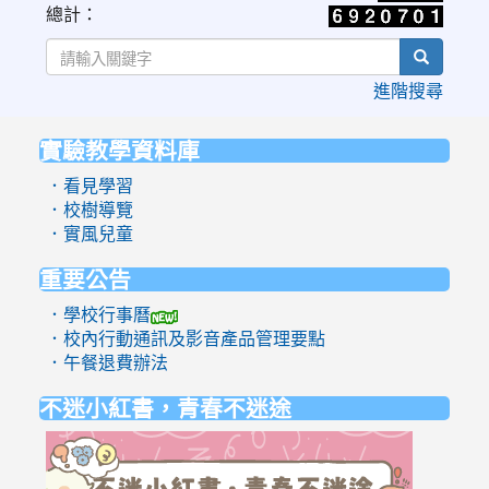
https://www.cwa.gov.tw/V8/C/W/OBS_UVI.html
總計：
search
進階搜尋
實驗教學資料庫
:::
．看見學習
．校樹導覽
．實風兒童
重要公告
．學校行事曆
．校內行動通訊及影音產品管理要點
．午餐退費辦法
不迷小紅書，青春不迷途
link
to