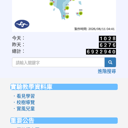
link
今天：
to
昨天：
https://www.cwa.gov.tw/V8/C/W/OBS_UVI.html
總計：
search
進階搜尋
實驗教學資料庫
:::
．看見學習
．校樹導覽
．實風兒童
重要公告