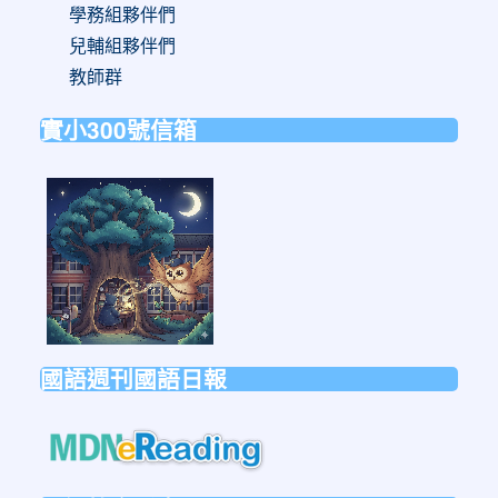
學務組夥伴們
兒輔組夥伴們
教師群
實小300號信箱
link
to
https://forms.gle/sb6qss7apF2uRjVc7
國語週刊國語日報
link
to
https://mdnereading.mdnkids.co