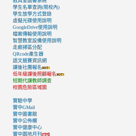
教具室圖書系統
學生名單查詢(限校內)
學生放學方式登錄
虛擬光碟使用說明
GoogleDrive使用說明
檔案傳輸使用說明
智慧教室設備使用說明
走廊掃區分配
QRcode產生器
語文競賽資訊網
課後社團報名
低年級課後照顧報名
短期代課教師調查
校園危險區域圖
實驗中學
實中GMail
實中圖書館
實中公佈欄
實中健康中心
實中園地月刊