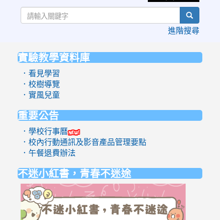
search
進階搜尋
實驗教學資料庫
:::
．看見學習
．校樹導覽
．實風兒童
重要公告
．學校行事曆
．校內行動通訊及影音產品管理要點
．午餐退費辦法
不迷小紅書，青春不迷途
link
to
https://eli