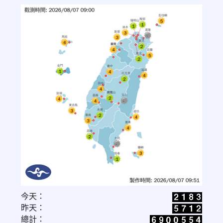
link
今天：
to
昨天：
https://www.cwa.gov.tw/V8/C/W/OBS_UVI.html
總計：