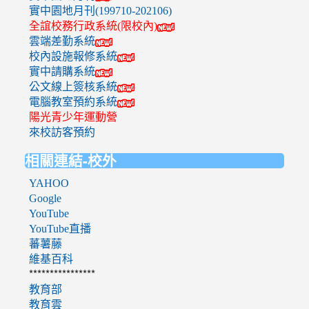
實中園地月刊(199710-202106)
全誼校務行政系統(限校內)
雲端差勤系統
校內設施報修系統
實中請購系統
公文線上簽核系統
電腦教室預約系統
陽光青少年運動營
來校訪客預約
相關連結-校外
YAHOO
Google
YouTube
YouTube直播
蕃薯藤
維基百科
****************
教育部
教育雲