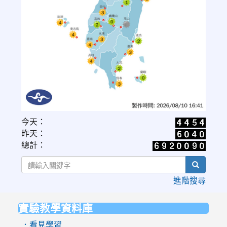
link
今天：
to
昨天：
https://www.cwa.gov.tw/V8/C/W/OBS_UVI.html
總計：
search
進階搜尋
實驗教學資料庫
:::
．看見學習