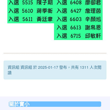
入選
5515
陳子期
入選
6408
廖御君
入選
5610
蔣季衡
入選
6427
詹理茵
入選
5611
黃廷聿
入選
6603
辛顏旭
入選
6613
謝帛恩
入選
6715
邱敏軒
資訊組 資訊組 於 2025-01-17 發布，共有 1311 人次閱
讀
關於實小
:::