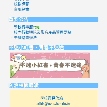
．校樹導覽
．實風兒童
重要公告
．學校行事曆
．校內行動通訊及影音產品管理要點
．午餐退費辦法
不迷小紅書，青春不迷途
link
to
https://eli
防治校園霸凌
學校意見信箱：
adids@nehs.hc.edu.tw