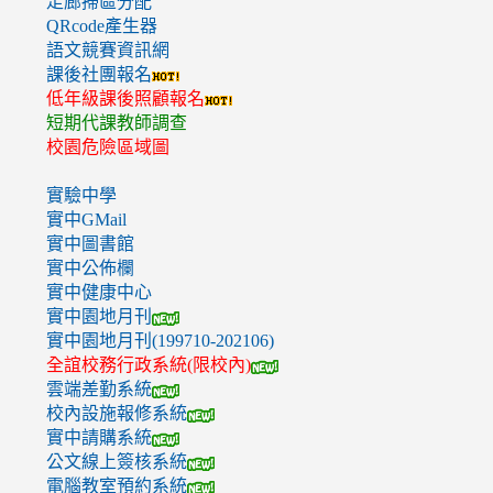
走廊掃區分配
QRcode產生器
語文競賽資訊網
課後社團報名
低年級課後照顧報名
短期代課教師調查
校園危險區域圖
實驗中學
實中GMail
實中圖書館
實中公佈欄
實中健康中心
實中園地月刊
實中園地月刊(199710-202106)
全誼校務行政系統(限校內)
雲端差勤系統
校內設施報修系統
實中請購系統
公文線上簽核系統
電腦教室預約系統