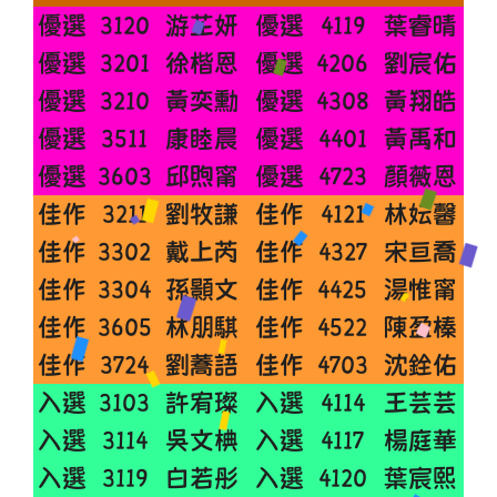
優選
3120
游芷妍
優選
4119
葉睿晴
優選
3201
徐楷恩
優選
4206
劉宸佑
優選
3210
黃奕勳
優選
4308
黃翔皓
優選
3511
康睦晨
優選
4401
黃禹和
優選
3603
邱煦甯
優選
4723
顏薇恩
佳作
3211
劉牧謙
佳作
4121
林妘馨
佳作
3302
戴上芮
佳作
4327
宋亘喬
佳作
3304
孫顥文
佳作
4425
湯惟甯
佳作
3605
林朋騏
佳作
4522
陳盈榛
佳作
3724
劉蕎語
佳作
4703
沈銓佑
入選
3103
許宥璨
入選
4114
王芸芸
入選
3114
吳文椣
入選
4117
楊庭華
入選
3119
白若彤
入選
4120
葉宸熙