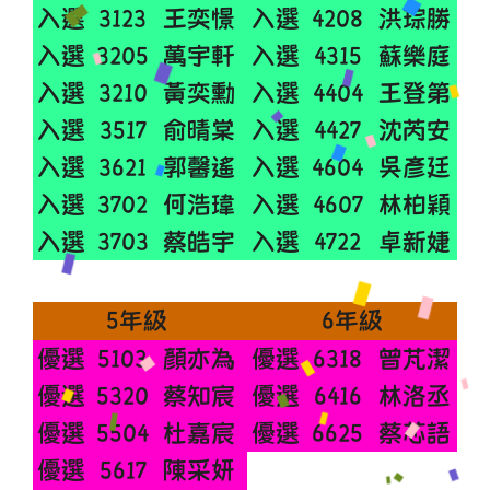
入選
3123
王奕憬
入選
4208
洪琮勝
入選
3205
萬宇軒
入選
4315
蘇樂庭
入選
3210
黃奕勳
入選
4404
王登第
入選
3517
俞晴棠
入選
4427
沈芮安
入選
3621
郭馨遙
入選
4604
吳彥廷
入選
3702
何浩瑋
入選
4607
林柏穎
入選
3703
蔡皓宇
入選
4722
卓新婕
5年級
6年級
優選
5103
顏亦為
優選
6318
曾芃潔
優選
5320
蔡知宸
優選
6416
林洛丞
優選
5504
杜嘉宸
優選
6625
蔡芯語
優選
5617
陳采妍