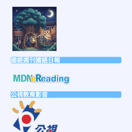
link
to
https://forms.gle/sb6qss7apF2uRjVc7
國語週刊國語日報
link
to
https://mdnereading.mdnkids.co
公視教育影音
link
to
https://ptsvod.sunnystudy.com.tw/schoo