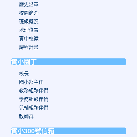
歷史沿革
校園簡介
班級概況
地理位置
實中校徽
課程計畫
實小園丁
校長
國小部主任
教務組夥伴們
學務組夥伴們
兒輔組夥伴們
教師群
實小300號信箱