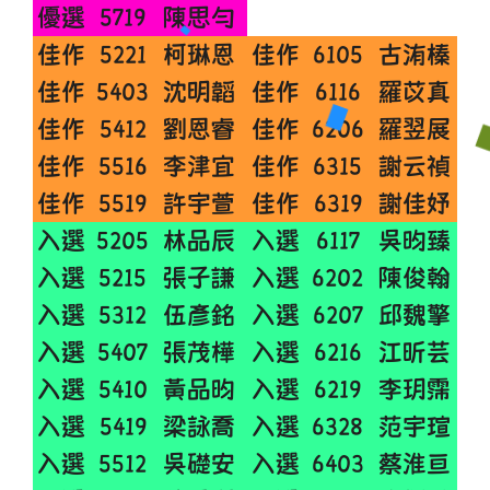
優選
5719
陳思勻
佳作
5221
柯琳恩
佳作
6105
古洧榛
佳作
5403
沈明韜
佳作
6116
羅苡真
佳作
5412
劉恩睿
佳作
6206
羅翌展
佳作
5516
李津宜
佳作
6315
謝云禎
佳作
5519
許宇萱
佳作
6319
謝佳妤
入選
5205
林品辰
入選
6117
吳昀臻
入選
5215
張子謙
入選
6202
陳俊翰
入選
5312
伍彥銘
入選
6207
邱魏擎
入選
5407
張茂樺
入選
6216
江昕芸
入選
5410
黃品昀
入選
6219
李玥霈
入選
5419
梁詠喬
入選
6328
范宇瑄
入選
5512
吳礎安
入選
6403
蔡淮亘