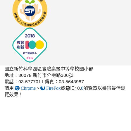
to
http://seedschool.sunflower.org.tw/
國立新竹科學園區實驗高級中等學校國小部
地址：30078 新竹市介壽路300號
電話：03-5777011 傳真：03-5643987
請用
、
或
IE10.
瀏覽器以獲得最佳瀏
link
Chrome
FireFox
0
覽效果！
to
https://elem.nehs.hc.edu.t
estate-
guest-
post.html