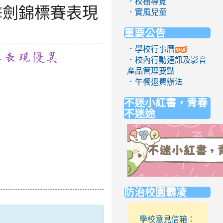
．校樹導覽
擊劍錦標賽表現
．實風兒童
重要公告
．學校行事曆
賽表現優異
．校內行動通訊及影音
產品管理要點
．午餐退費辦法
不迷小紅書，青春
不迷途
link
防治校園霸凌
to
https://eliteracy.edu.tw/Short
學校意見信箱：