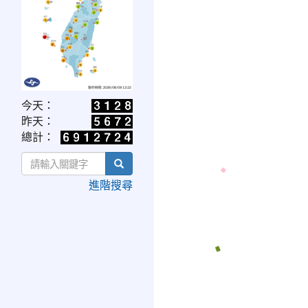
link
今天：
to
昨天：
https://www.cwa.gov.tw/V8/C/W/OBS_UVI.html
總計：
search
進階搜尋