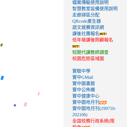
檔案傳輸使用說明
智慧教室設備使用說明
走廊掃區分配
QRcode產生器
語文競賽資訊網
課後社團報名
低年級課後照顧報名
短期代課教師調查
校園危險區域圖
實驗中學
實中GMail
實中圖書館
實中公佈欄
實中健康中心
實中園地月刊
實中園地月刊(199710-
202106)
全誼校務行政系統(限