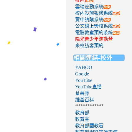
校內)
雲端差勤系統
校內設施報修系統
實中請購系統
公文線上簽核系統
電腦教室預約系統
陽光青少年運動營
來校訪客預約
相關連結-校外
YAHOO
Google
YouTube
YouTube直播
蕃薯藤
維基百科
****************
教育部
教育雲
教育部國教署