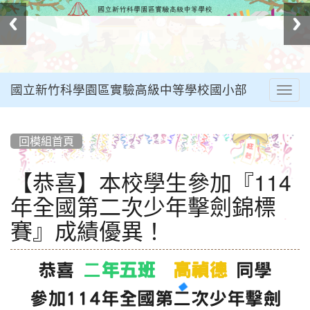
國立新竹科學園區實驗高級中等學校國小部
Togg
navig
:::
回模組首頁
【恭喜】本校學生參加『114
年全國第二次少年擊劍錦標
賽』成績優異！
恭喜
二
年五班
高禎德
同學
參加114年全國第二次少年擊劍