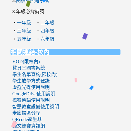
2.
閱讀護照電子檔
3.年級必背詩詞
‧
‧
一年級
二年級
‧
‧
三年級
四年級
‧
‧
五年級
六年級
相關連結-校內
VOD(限校內)
教具室圖書系統
學生名單查詢(限校內)
學生放學方式登錄
虛擬光碟使用說明
GoogleDrive使用說明
檔案傳輸使用說明
智慧教室設備使用說明
走廊掃區分配
QRcode產生器
語文競賽資訊網