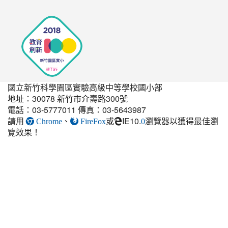
國立新竹科學園區實驗高級中等學校國小部
地址：30078 新竹市介壽路300號
電話：03-5777011 傳真：03-5643987
請用
、
或
IE10.
瀏覽器以獲得最佳瀏
link
Chrome
FireFox
0
覽效果！
to
https://elem.nehs.hc.edu.t
estate-
guest-
post.html