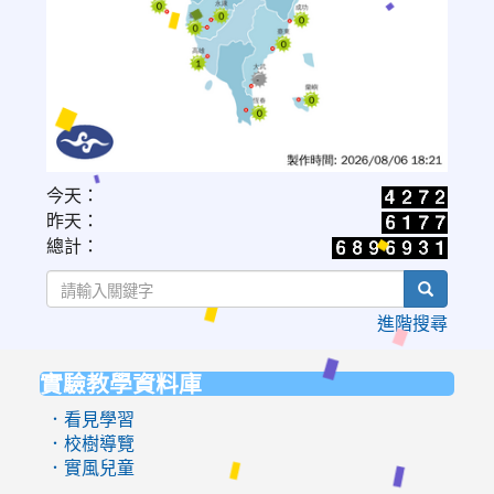
link
今天：
to
昨天：
https://www.cwa.gov.tw/V8/C/W/OBS_UVI.html
總計：
search
進階搜尋
實驗教學資料庫
:::
．看見學習
．校樹導覽
．實風兒童