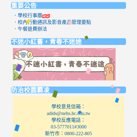
重要公告
．學校行事曆
．校內行動通訊及影音產品管理要點
．午餐退費辦法
不迷小紅書，青春不迷途
link
to
https://eli
防治校園霸凌
學校意見信箱：
adids@nehs.hc.edu.tw
學校反應電話：
03-5777011#3000
新竹市：0800-222-805