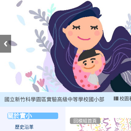
:::
校園
國立新竹科學園區實驗高級中等學校國小部
:::
關於實小
:::
回模組首頁
歷史沿革