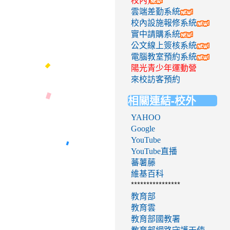
校內)
雲端差勤系統
校內設施報修系統
實中請購系統
公文線上簽核系統
電腦教室預約系統
陽光青少年運動營
來校訪客預約
相關連結-校外
YAHOO
Google
YouTube
YouTube直播
蕃薯藤
維基百科
****************
教育部
教育雲
教育部國教署