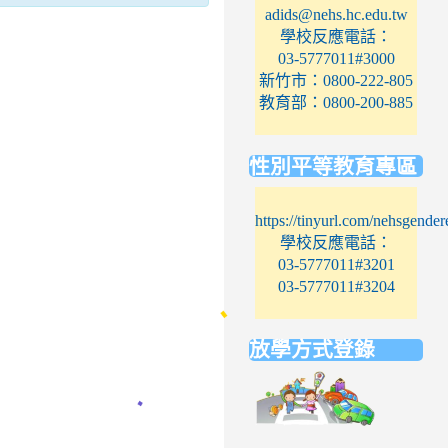
adids@nehs.hc.edu.tw
學校反應電話：
03-5777011#3000
新竹市：0800-222-805
教育部：0800-200-885
性別平等教育專區
https://tinyurl.com/nehsgender
學校反應電話：
03-5777011#3201
03-5777011#3204
放學方式登錄
link
to
https://elem