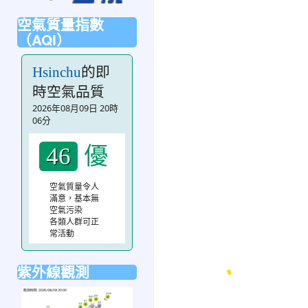
空氣質量指數
（AQI）
的即
Hsinchu
時空氣品質
2026年08月09日 20時
06分
優
46
空氣質量令人
滿意，基本無
空氣污染
各類人群可正
常活動
紫外線觀測