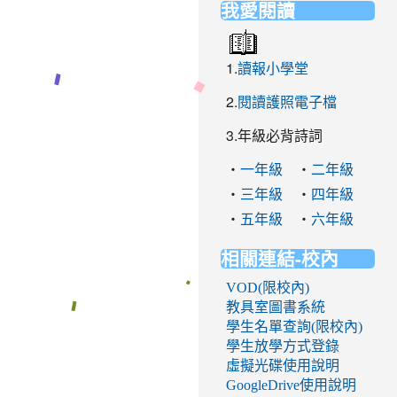
我愛閱讀
1.
讀報小學堂
2.
閱讀護照電子檔
3.年級必背詩詞
‧
‧
一年級
二年級
‧
‧
三年級
四年級
‧
‧
五年級
六年級
相關連結-校內
VOD(限校內)
教具室圖書系統
學生名單查詢(限校內)
學生放學方式登錄
虛擬光碟使用說明
GoogleDrive使用說明