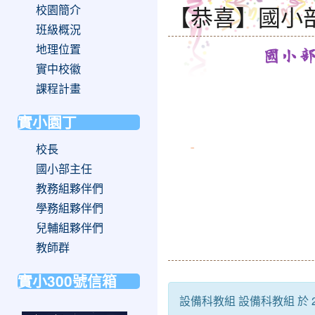
【恭喜】國小
校園簡介
班級概況
地理位置
國小
實中校徽
課程計畫
實小園丁
校長
國小部主任
教務組夥伴們
學務組夥伴們
兒輔組夥伴們
教師群
實小300號信箱
設備科教組 設備科教組 於 20