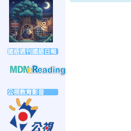
link
to
https://forms.gle/sb6qss7apF2uRjVc7
國語週刊國語日報
link
to
公視教育影音
https://mdnereading.mdnkids.com
link
to
https://ptsvod.sunnystudy.com.tw/school