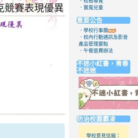
．校樹導覽
克競賽表現優異
．實風兒童
重要公告
現優異
．學校行事曆
．校內行動通訊及影音
產品管理要點
．午餐退費辦法
不迷小紅書，青春
不迷途
link
防治校園霸凌
to
https://eliteracy.edu.tw/Short
學校意見信箱：