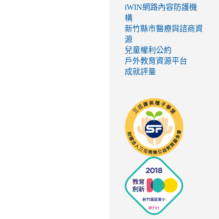
iWIN網路內容防護機
構
新竹縣市醫療與諮商資
源
兒童權利公約
戶外教育資源平台
成就評量
link
to
http://seed