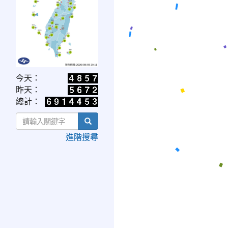
link
今天：
to
昨天：
https://www.cwa.gov.tw/V8/C/W/OBS_UVI.html
總計：
search
進階搜尋