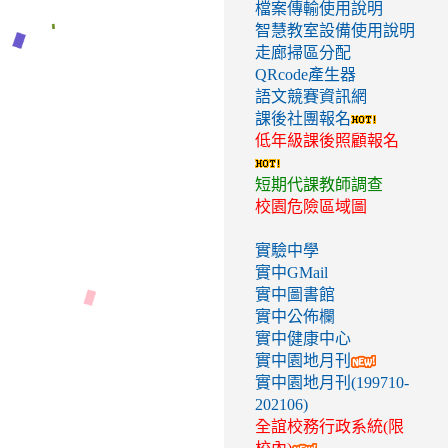
檔案傳輸使用說明
智慧教室設備使用說明
走廊掃區分配
QRcode產生器
語文競賽資訊網
課後社團報名
低年級課後照顧報名
短期代課教師調查
校園危險區域圖
實驗中學
實中GMail
實中圖書館
實中公佈欄
實中健康中心
實中園地月刊
實中園地月刊(199710-
202106)
全誼校務行政系統(限