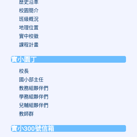
歷史沿革
校園簡介
班級概況
地理位置
實中校徽
課程計畫
實小園丁
校長
國小部主任
教務組夥伴們
學務組夥伴們
兒輔組夥伴們
教師群
實小300號信箱