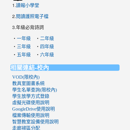
1.
讀報小學堂
2.
閱讀護照電子檔
3.年級必背詩詞
‧
‧
一年級
二年級
‧
‧
三年級
四年級
‧
‧
五年級
六年級
相關連結-校內
VOD(限校內)
教具室圖書系統
學生名單查詢(限校內)
學生放學方式登錄
虛擬光碟使用說明
GoogleDrive使用說明
檔案傳輸使用說明
智慧教室設備使用說明
走廊掃區分配