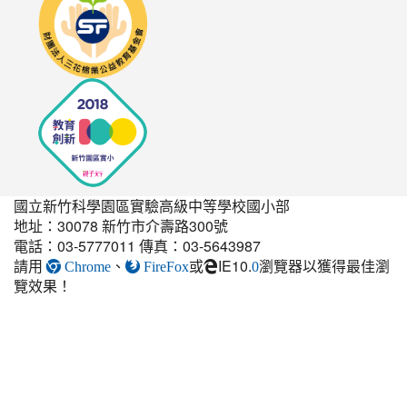
http://seedschool.sunflower.org.tw/
國立新竹科學園區實驗高級中等學校國小部
地址：30078 新竹市介壽路300號
電話：03-5777011 傳真：03-5643987
請用
、
或
IE10.
瀏覽器以獲得最佳瀏
link
Chrome
FireFox
0
覽效果！
to
https://elem.nehs.hc.edu.t
estate-
guest-
post.html