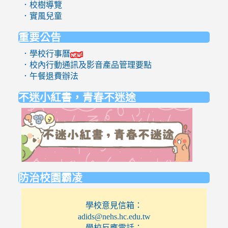
．校樹導覽
．實風兒童
重要公告
．學校行事曆
．校內行動通訊及影音產品管理要點
．午餐退費辦法
不迷小紅書，青春不迷途
link
to
https://eli
防治校園霸凌
學校意見信箱：
adids@nehs.hc.edu.tw
學校反應電話：