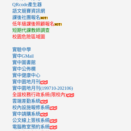
QRcode產生器
語文競賽資訊網
課後社團報名
低年級課後照顧報名
短期代課教師調查
校園危險區域圖
實驗中學
實中GMail
實中圖書館
實中公佈欄
實中健康中心
實中園地月刊
實中園地月刊(199710-202106)
全誼校務行政系統(限校內)
雲端差勤系統
校內設施報修系統
實中請購系統
公文線上簽核系統
電腦教室預約系統