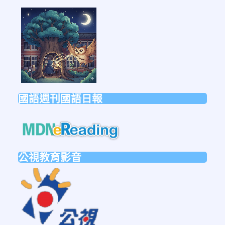
link
to
https://forms.gle/sb6qss7apF2uRjVc7
國語週刊國語日報
link
to
https://mdnereading.mdnkids.co
公視教育影音
link
to
https://ptsvod.sunnystudy.com.tw/schoo