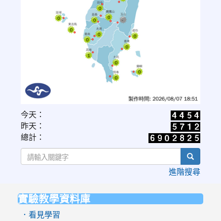
link
今天：
to
昨天：
https://www.cwa.gov.tw/V8/C/W/OBS_UVI.html
總計：
search
進階搜尋
實驗教學資料庫
:::
．看見學習