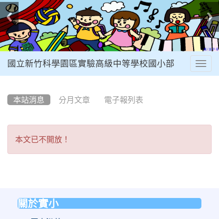
國立新竹科學園區實驗高級中等學校國小部
Togg
navig
:::
本站消息
分月文章
電子報列表
本
本文已不開放！
文
已
不
開
關於實小
:::
放！