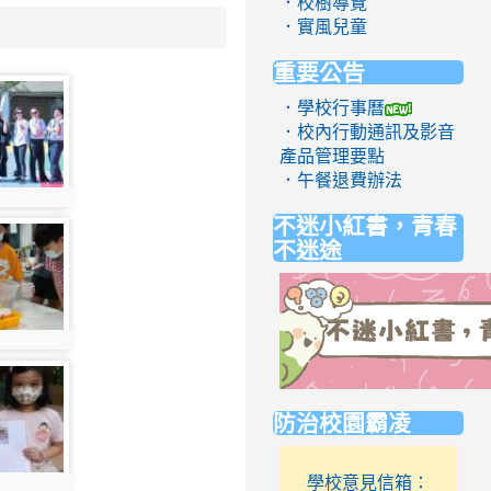
．校樹導覽
．實風兒童
重要公告
．學校行事曆
．校內行動通訊及影音
產品管理要點
．午餐退費辦法
不迷小紅書，青春
不迷途
link
防治校園霸凌
to
https://eliteracy.edu.tw/Short
學校意見信箱：