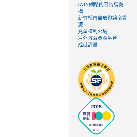
iWIN網路內容防護機
構
新竹縣市醫療與諮商資
源
兒童權利公約
戶外教育資源平台
成就評量
link
to
http://seed