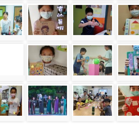
photo-
photo-
photo-
171
381
183
79
photo:171
photo:381
photo:183
photo-
photo-
photo-
263
509
179
42
photo:263
photo:509
photo:179
photo-
photo-
photo-
477
164
221
61
photo:477
photo:164
photo:221