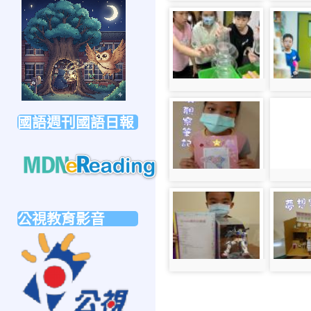
link
photo-
photo-
to
517
479
https://forms.gle/sb6qss7apF2uRjVc7
photo:517
photo:4
photo-
photo-
國語週刊國語日報
248
142
photo:248
photo:1
link
photo-
photo-
to
公視教育影音
246
261
https://mdnereading.mdnkids.com
link
to
photo:246
photo:2
https://ptsvod.sunnystudy.com.tw/school