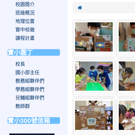
校園簡介

班級概況
地理位置
photo-
photo-
實中校徽
217
206
課程計畫
實小園丁
photo:217
photo:2
校長
photo-
photo-
342
452
國小部主任
教務組夥伴們
學務組夥伴們
photo:342
photo:4
兒輔組夥伴們
photo-
photo-
教師群
245
151
實小300號信箱
photo:245
photo:1