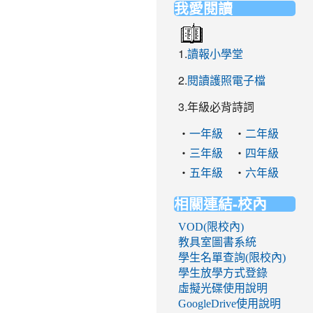
我愛閱讀
1.
讀報小學堂
2.
閱讀護照電子檔
3.年級必背詩詞
‧
‧
一年級
二年級
‧
‧
三年級
四年級
‧
‧
五年級
六年級
相關連結-校內
VOD(限校內)
教具室圖書系統
學生名單查詢(限校內)
學生放學方式登錄
虛擬光碟使用說明
GoogleDrive使用說明