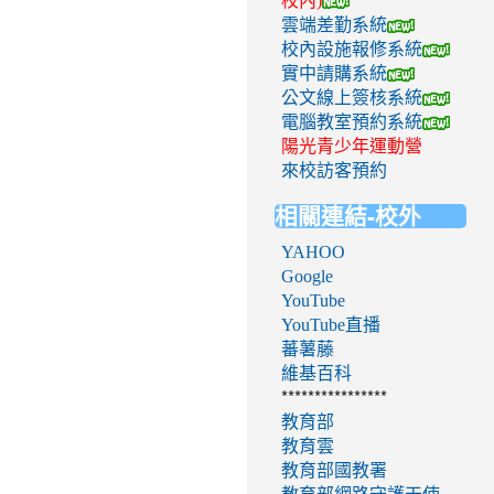
校內)
雲端差勤系統
校內設施報修系統
實中請購系統
公文線上簽核系統
電腦教室預約系統
陽光青少年運動營
來校訪客預約
相關連結-校外
YAHOO
Google
YouTube
YouTube直播
蕃薯藤
維基百科
****************
教育部
教育雲
教育部國教署