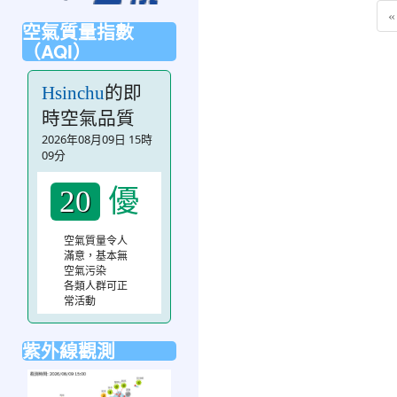
«
空氣質量指數
（AQI）
的即
Hsinchu
時空氣品質
2026年08月09日 15時
09分
優
20
空氣質量令人
滿意，基本無
空氣污染
各類人群可正
常活動
紫外線觀測