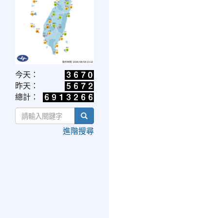
link
今天：
to
昨天：
https://www.cwa.gov.tw/V8/C/W/OBS_UVI.html
總計：
search
進階搜尋