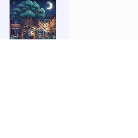
link
to
https://forms.gle/sb6qss7apF2uRjVc7
國語週刊國語日報
link
to
公視教育影音
https://mdnereading.mdnkids.com
link
to
https://ptsvod.sunnystudy.com.tw/school