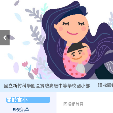
:::
校園
國立新竹科學園區實驗高級中等學校國小部
:::
關於實小
:::
回模組首頁
歷史沿革