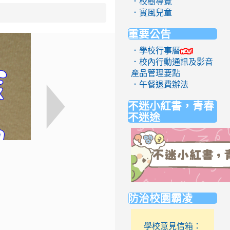
．校樹導覽
．實風兒童
重要公告
．學校行事曆
．校內行動通訊及影音
產品管理要點
．午餐退費辦法
不迷小紅書，青春
不迷途
link
防治校園霸凌
to
https://eliteracy.edu.tw/Short
學校意見信箱：