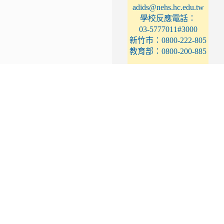
adids@nehs.hc.edu.tw
學校反應電話：
03-5777011#3000
新竹市：0800-222-805
教育部：0800-200-885
性別平等教育專區
https://tinyurl.com/nehsgender
學校反應電話：
03-5777011#3201
03-5777011#3204
放學方式登錄
link
to
https://elem