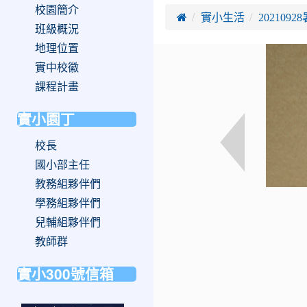
校園簡介

實小生活
202109
班級概況
地理位置
實中校徽
課程計畫
實小園丁
校長
國小部主任
教務組夥伴們
學務組夥伴們
兒輔組夥伴們
教師群
實小300號信箱