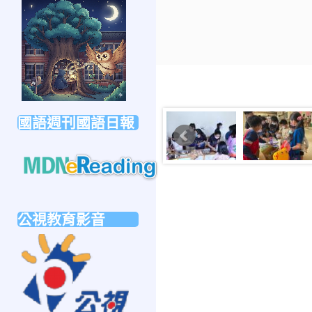
link
to
https://forms.gle/sb6qss7apF2uRjVc7
國語週刊國語日報
link
to
公視教育影音
https://mdnereading.mdnkids.com
link
to
https://ptsvod.sunnystudy.com.tw/school