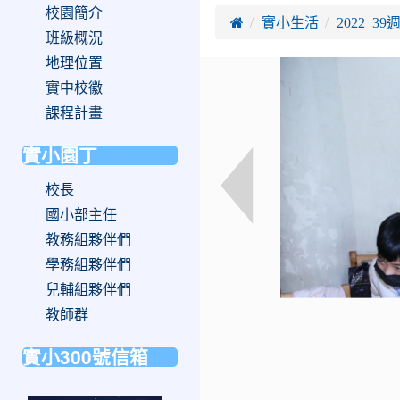
校園簡介

實小生活
2022_
班級概況
地理位置
實中校徽
課程計畫
實小園丁
校長
國小部主任
教務組夥伴們
學務組夥伴們
兒輔組夥伴們
教師群
實小300號信箱