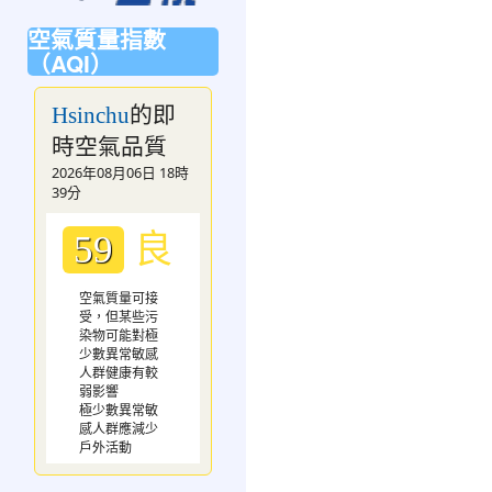
空氣質量指數
（AQI）
的即
Hsinchu
時空氣品質
2026年08月06日 18時
39分
良
59
空氣質量可接
受，但某些污
染物可能對極
少數異常敏感
人群健康有較
弱影響
極少數異常敏
感人群應減少
戶外活動