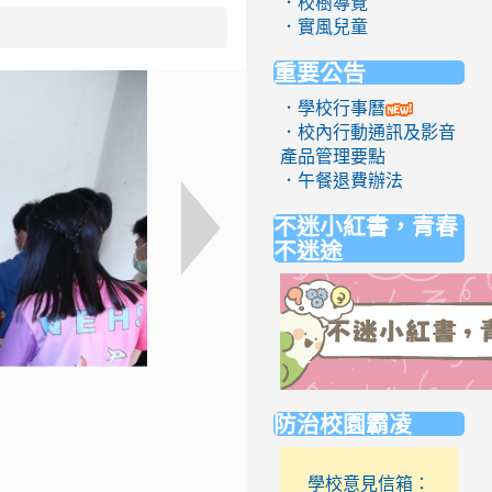
．校樹導覽
．實風兒童
重要公告
．學校行事曆
．校內行動通訊及影音
產品管理要點
．午餐退費辦法
不迷小紅書，青春
不迷途
link
防治校園霸凌
to
https://eliteracy.edu.tw/Short
學校意見信箱：