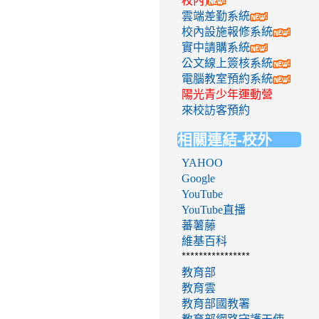
校內)
雲端差勤系統
校內設施報修系統
實中請購系統
公文線上簽核系統
電腦教室預約系統
陽光青少年運動營
來校訪客預約
相關連結-校外
YAHOO
Google
YouTube
YouTube直播
蕃薯藤
維基百科
****************
教育部
教育雲
教育部國教署