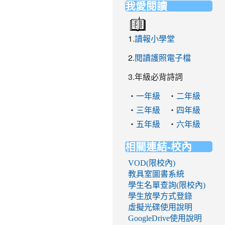
我愛閱讀
1.
讀報小學堂
2.
閱讀護照電子檔
3.年級必背詩詞
‧
‧
一年級
二年級
‧
‧
三年級
四年級
‧
‧
五年級
六年級
相關連結-校內
VOD(限校內)
教具室圖書系統
學生名單查詢(限校內)
學生放學方式登錄
虛擬光碟使用說明
GoogleDrive使用說明