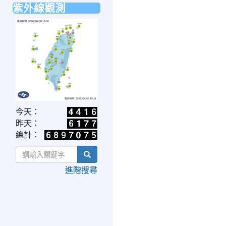
紫外線觀測
link
今天：
to
昨天：
https://www.cwa.gov.tw/V8/C/W/OBS_UVI.html
總計：
search
進階搜尋