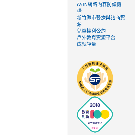
iWIN網路內容防護機
構
新竹縣市醫療與諮商資
源
兒童權利公約
戶外教育資源平台
成就評量
link
to
http://seed