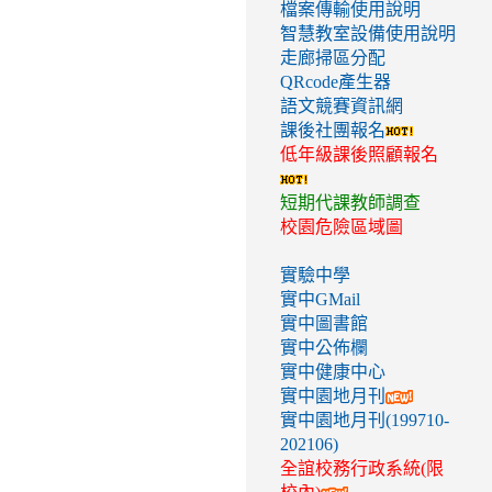
檔案傳輸使用說明
智慧教室設備使用說明
走廊掃區分配
QRcode產生器
語文競賽資訊網
課後社團報名
低年級課後照顧報名
短期代課教師調查
校園危險區域圖
實驗中學
實中GMail
實中圖書館
實中公佈欄
實中健康中心
實中園地月刊
實中園地月刊(199710-
202106)
全誼校務行政系統(限