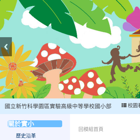
:::
校園
國立新竹科學園區實驗高級中等學校國小部
:::
關於實小
:::
回模組首頁
歷史沿革