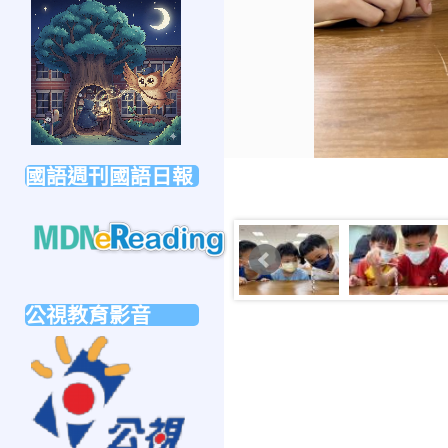
link
to
https://forms.gle/sb6qss7apF2uRjVc7
國語週刊國語日報
link
to
公視教育影音
https://mdnereading.mdnkids.com
link
to
https://ptsvod.sunnystudy.com.tw/school