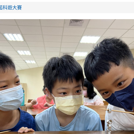
第8屆科遊大賽