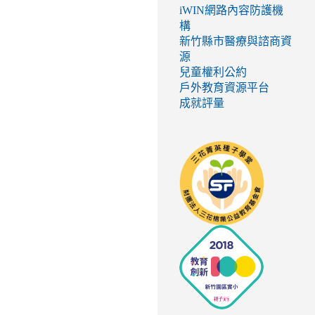
iWIN網路內容防護機
構
新竹縣市醫療與諮商資
源
兒童權利公約
戶外教育資源平台
成就評量
link
to
http://seed