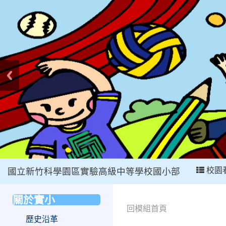
:::
校園
國立新竹科學園區實驗高級中等學校國小部
:::
關於實小
:::
回模組首頁
歷史沿革