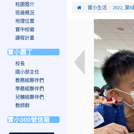
校園簡介

實小生活
2022_
班級概況
地理位置
實中校徽
課程計畫
實小園丁
校長
國小部主任
教務組夥伴們
學務組夥伴們
兒輔組夥伴們
教師群
實小300號信箱