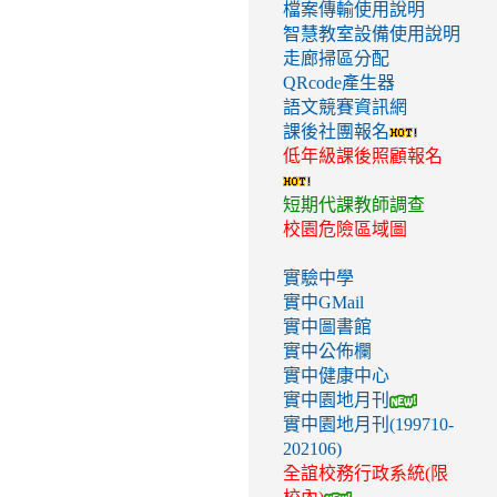
檔案傳輸使用說明
智慧教室設備使用說明
走廊掃區分配
QRcode產生器
語文競賽資訊網
課後社團報名
低年級課後照顧報名
短期代課教師調查
校園危險區域圖
實驗中學
實中GMail
實中圖書館
實中公佈欄
實中健康中心
實中園地月刊
實中園地月刊(199710-
202106)
全誼校務行政系統(限