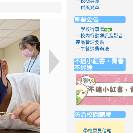
．校樹導覽
．實風兒童
重要公告
．學校行事曆
．校內行動通訊及影音
產品管理要點
．午餐退費辦法
不迷小紅書，青春
不迷途
link
防治校園霸凌
to
https://eliteracy.edu.tw/Short
學校意見信箱：