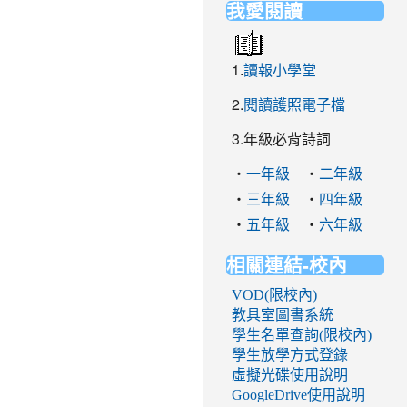
我愛閱讀
1.
讀報小學堂
2.
閱讀護照電子檔
3.年級必背詩詞
‧
‧
一年級
二年級
‧
‧
三年級
四年級
‧
‧
五年級
六年級
相關連結-校內
VOD(限校內)
教具室圖書系統
學生名單查詢(限校內)
學生放學方式登錄
虛擬光碟使用說明
GoogleDrive使用說明