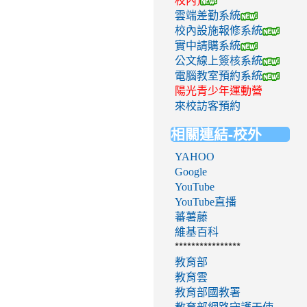
校內)
雲端差勤系統
校內設施報修系統
實中請購系統
公文線上簽核系統
電腦教室預約系統
陽光青少年運動營
來校訪客預約
相關連結-校外
YAHOO
Google
YouTube
YouTube直播
蕃薯藤
維基百科
****************
教育部
教育雲
教育部國教署