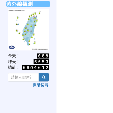
紫外線觀測
link
今天：
to
昨天：
https://www.cwa.gov.tw/V8/C/W/OBS_UVI.html
總計：
search
進階搜尋