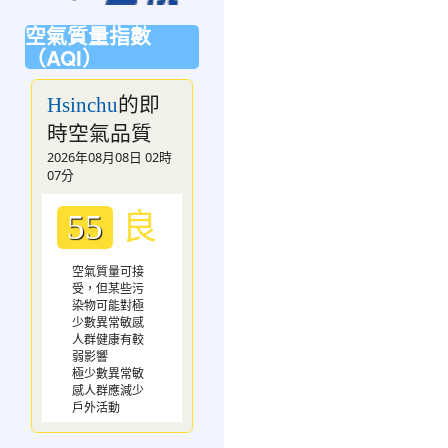
空氣質量指數
（AQI）
的即
Hsinchu
時空氣品質
2026年08月08日 02時
07分
良
55
空氣質量可接
受，但某些污
染物可能對極
少數異常敏感
人群健康有較
弱影響
極少數異常敏
感人群應減少
戶外活動