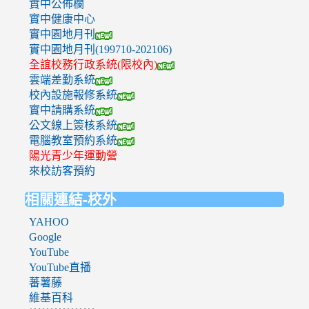
實中公佈欄
實中健康中心
實中園地月刊
實中園地月刊(199710-202106)
全誼校務行政系統(限校內)
雲端差勤系統
校內設施報修系統
實中請購系統
公文線上簽核系統
電腦教室預約系統
陽光青少年運動營
來校訪客預約
相關連結-校外
YAHOO
Google
YouTube
YouTube直播
蕃薯藤
維基百科