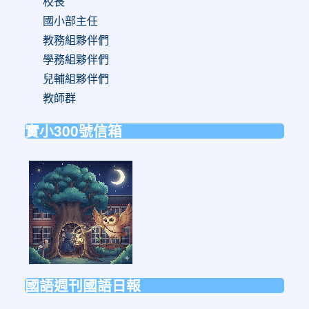
校長
國小部主任
教務組夥伴們
學務組夥伴們
兒輔組夥伴們
教師群
實小300號信箱
link
to
https://forms.gle/sb6qss7apF2uRjVc7
國語週刊國語日報