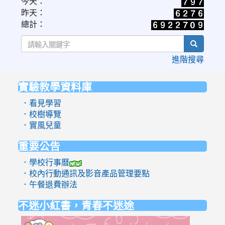
今天：
to
昨天：
https://www.cwa.gov.tw/V8/C/W/OBS_UVI.html
總計：
search
進階搜尋
實驗教學資料庫
:::
．看見學習
．校樹導覽
．實風兒童
重要公告
．學校行事曆
．校內行動通訊及影音產品管理要點
．午餐退費辦法
不迷小紅書，青春不迷途
link