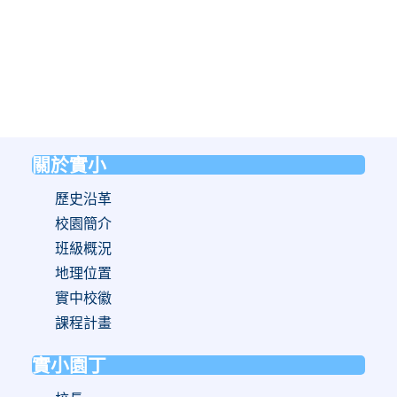
關於實小
:::
歷史沿革
校園簡介
班級概況
地理位置
實中校徽
課程計畫
實小園丁