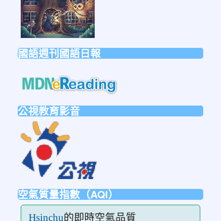
國語週刊國語日報
link
to
https://mdnereading.mdnkids.co
公視教育影音
link
to
https://ptsvod.sunnystudy.com.tw/schoo
空氣質量指數（AQI）
的即時空氣品質
Hsinchu