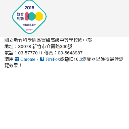
國立新竹科學園區實驗高級中等學校國小部
地址：30078 新竹市介壽路300號
電話：03-5777011 傳真：03-5643987
請用
、
或
IE10.
瀏覽器以獲得最佳瀏
link
Chrome
FireFox
0
覽效果！
to
https://elem.nehs.hc.edu.t
estate-
guest-
post.html