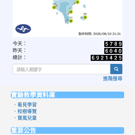
link
今天：
to
昨天：
https://www.cwa.gov.tw/V8/C/W/OBS_UVI.html
總計：
search
進階搜尋
實驗教學資料庫
:::
．看見學習
．校樹導覽
．實風兒童
重要公告