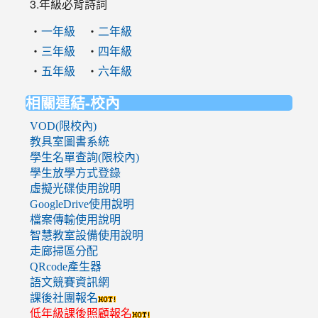
3.年級必背詩詞
‧
‧
一年級
二年級
‧
‧
三年級
四年級
‧
‧
五年級
六年級
相關連結-校內
VOD(限校內)
教具室圖書系統
學生名單查詢(限校內)
學生放學方式登錄
虛擬光碟使用說明
GoogleDrive使用說明
檔案傳輸使用說明
智慧教室設備使用說明
走廊掃區分配
QRcode產生器
語文競賽資訊網
課後社團報名
低年級課後照顧報名