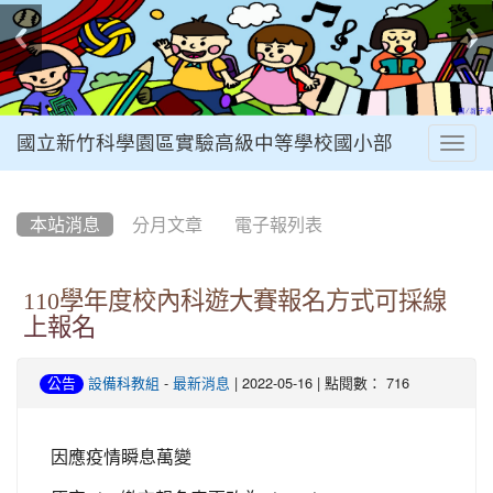
國立新竹科學園區實驗高級中等學校國小部
Togg
navig
:::
本站消息
分月文章
電子報列表
110學年度校內科遊大賽報名方式可採線
上報名
-
| 2022-05-16 | 點閱數： 716
公告
設備科教組
最新消息
因應疫情瞬息萬變