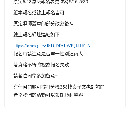
原定5/18繳交報名表更改為5/16-5/20
紙本報名或線上報名皆可
原定導師簽章的部分改為後補
線上報名網址連結如下:
https://forms.gle/ZfSDtDfAFWfQkHRTA
報名時請注意是否單一性別達兩人
若資格不符將視為報名失敗
請各位同學多加留意~
有任何問題可撥打分機353找袁子文老師詢問
希望我們的活動可以如期順利舉辦~