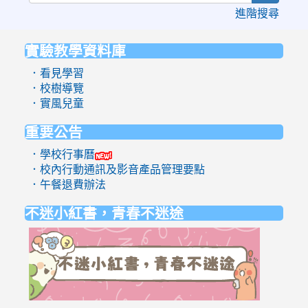
進階搜尋
實驗教學資料庫
:::
．看見學習
．校樹導覽
．實風兒童
重要公告
．學校行事曆
．校內行動通訊及影音產品管理要點
．午餐退費辦法
不迷小紅書，青春不迷途
link
to
https://eli