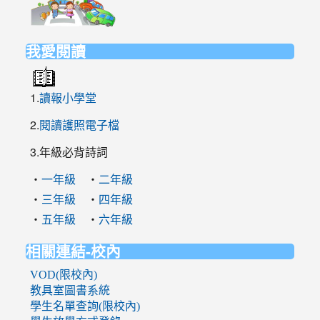
to
https://elem.nehs.hc.edu.tw/traffic/
我愛閱讀
1.
讀報小學堂
2.
閱讀護照電子檔
3.年級必背詩詞
‧
‧
一年級
二年級
‧
‧
三年級
四年級
‧
‧
五年級
六年級
相關連結-校內
VOD(限校內)
教具室圖書系統
學生名單查詢(限校內)