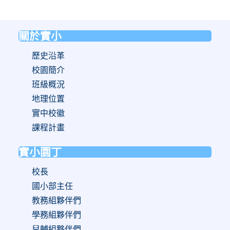
關於實小
:::
歷史沿革
校園簡介
班級概況
地理位置
實中校徽
課程計畫
實小園丁
校長
國小部主任
教務組夥伴們
學務組夥伴們
兒輔組夥伴們