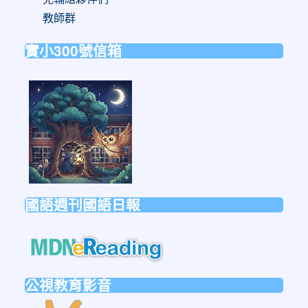
教師群
實小300號信箱
link
to
https://forms.gle/sb6qss7apF2uRjVc7
國語週刊國語日報
link
to
https://mdnereading.mdnkids.co
公視教育影音
link