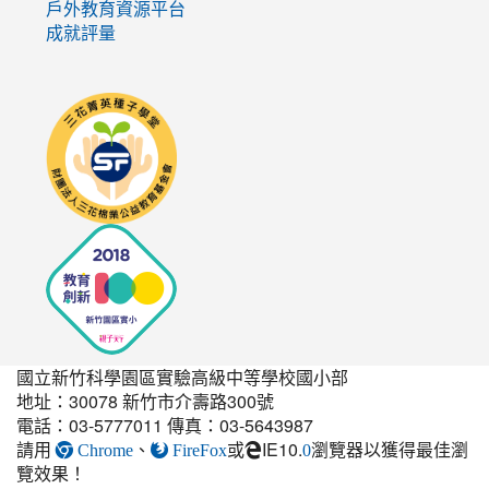
戶外教育資源平台
成就評量
link
to
http://seedschool.sunflower.org.tw/
國立新竹科學園區實驗高級中等學校國小部
地址：30078 新竹市介壽路300號
電話：03-5777011 傳真：03-5643987
請用
、
或
IE10.
瀏覽器以獲得最佳瀏
link
Chrome
FireFox
0
覽效果！
to