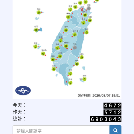
link
今天：
to
昨天：
https://www.cwa.gov.tw/V8/C/W/OBS_UVI.html
總計：
search