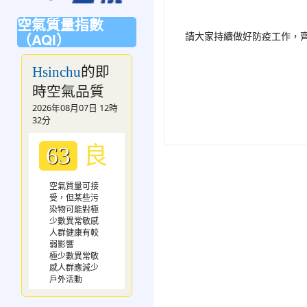
空氣質量指數
（AQI）
請大家持續做好防疫工作，
的即
Hsinchu
時空氣品質
2026年08月07日 12時
32分
良
63
空氣質量可接
受，但某些污
染物可能對極
少數異常敏感
人群健康有較
弱影響
極少數異常敏
感人群應減少
戶外活動