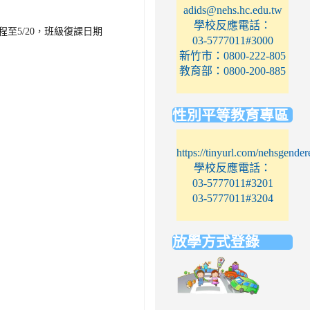
adids@nehs.hc.edu.tw
學校反應電話：
至5/20，班級復課日期
03-5777011#3000
新竹市：0800-222-805
教育部：0800-200-885
性別平等教育專區
https://tinyurl.com/nehsgender
學校反應電話：
03-5777011#3201
03-5777011#3204
放學方式登錄
link
to
https://elem