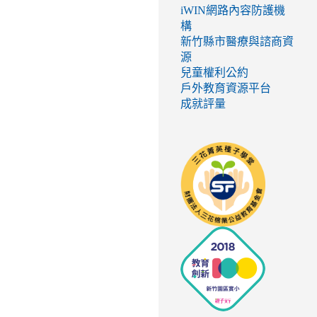
iWIN網路內容防護機
構
新竹縣市醫療與諮商資
源
兒童權利公約
戶外教育資源平台
成就評量
link
to
http://seed