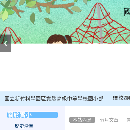
:::
校園
國立新竹科學園區實驗高級中等學校國小部
:::
關於實小
:::
本站消息
分月文章
歷史沿革