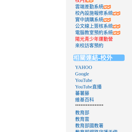
校內)
雲端差勤系統
校內設施報修系統
實中請購系統
公文線上簽核系統
電腦教室預約系統
陽光青少年運動營
來校訪客預約
相關連結-校外
YAHOO
Google
YouTube
YouTube直播
蕃薯藤
維基百科
****************
教育部
教育雲
教育部國教署