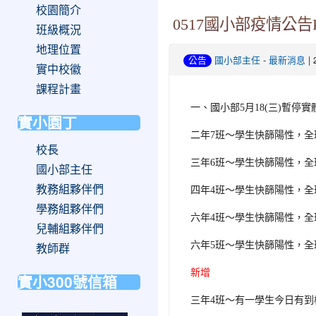
校園簡介
0517國小部疫情公告P
班級概況
地理位置
-
| 
公告
國小部主任
最新消息
實中校徽
課程計畫
一、國小部5月18
(
三)
暫停實
實小園丁
二年7班～學生快篩陽性，全
校長
三年6班
～學生快篩陽性，全
國小部主任
教務組夥伴們
四年4班～學生快篩陽性，全
學務組夥伴們
六年4班
～學生快篩陽性，全
兒輔組夥伴們
六年5班
～學生快篩陽性，全
教師群
新增
實小300號信箱
三年4班～有一學生今日有