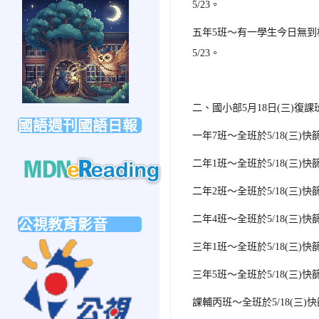
link
5/23。
to
五年5班～有一學生今日無
https://forms.gle/sb6qss7apF2uRjVc7
5/23。
日
二、國小部5月18
(三)
復課
國語週刊國語日報
一年7班
～全班於5/18(三
二年1班
～全班於5/18(三
二年2班
～全班於5/18(三
link
to
二年4班
～全班於5/18(三
公視教育影音
https://mdnereading.mdnkids.com
link
三年1班～全班於5/18(三
to
三年5班
～全班於5/18(三
https://ptsvod.sunnystudy.com.tw/school
課輔丙班
～全班於5/18(三