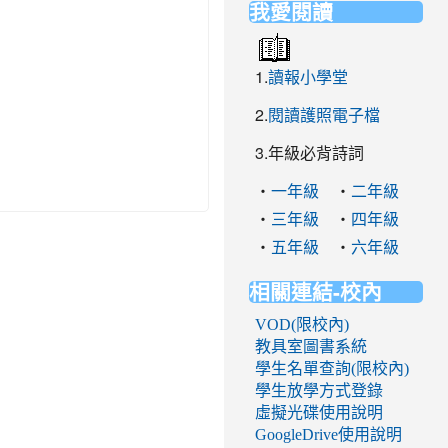
我愛閱讀
1.
讀報小學堂
2.
閱讀護照電子檔
3.年級必背詩詞
‧
‧
一年級
二年級
‧
‧
三年級
四年級
‧
‧
五年級
六年級
相關連結-校內
VOD(限校內)
教具室圖書系統
學生名單查詢(限校內)
學生放學方式登錄
虛擬光碟使用說明
GoogleDrive使用說明