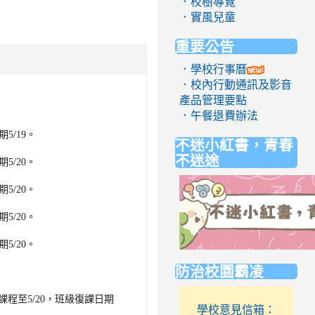
．校樹導覽
．實風兒童
重要公告
．學校行事曆
．校內行動通訊及影音
產品管理要點
．午餐退費辦法
5/19。
不迷小紅書，青春
不迷途
5/20。
5/20。
5/20。
5/20。
link
防治校園霸凌
to
https://eliteracy.edu.tw/Short
課程至5/20，班級復課日期
學校意見信箱：