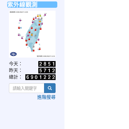
紫外線觀測
link
今天：
to
昨天：
https://www.cwa.gov.tw/V8/C/W/OBS_UVI.html
總計：
search
進階搜尋