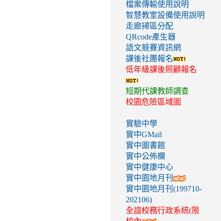
檔案傳輸使用說明
智慧教室設備使用說明
走廊掃區分配
QRcode產生器
語文競賽資訊網
課後社團報名
低年級課後照顧報名
短期代課教師調查
校園危險區域圖
實驗中學
實中GMail
實中圖書館
實中公佈欄
實中健康中心
實中園地月刊
實中園地月刊(199710-
202106)
全誼校務行政系統(限