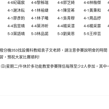
4-6紀蘊宸
4-6黎秭瑞
4-6郭芝綺
4-6林楷傑
4-1謝沐耘
4-1林褕緁
4-1陳昱莃
4-1黃秉和
4-1廖彥鈞
4-1林子曦
4-1吳青穆
4-1周品妤
4-4翁昱晴
4-4葉沛昕
4-4楊采澐
4-6楊采霏
5-3葉語晴
5-3林品諾
5-3劉昊恩
5-5王梓芸
撥分機353找設備科教組袁子文老師，請注意參賽說明會的時間
習，預祝大家比賽順利!
31日(星期二)午休於多功能教室參賽隊伍每隊至少2人參加，其中