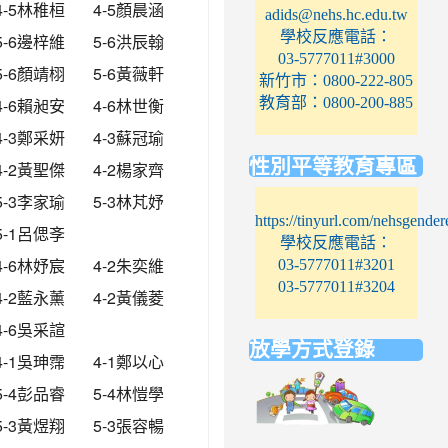
4-5林稚桓
4-5顏晨涵
adids@nehs.hc.edu.tw
學校反應電話：
5-6邊梓維
5-6洪辰翰
03-5777011#3000
5-6顏靖栩
5-6黃薇軒
新竹市：0800-222-805
4-6賴昶安
4-6林世衡
教育部：0800-200-885
4-3鄭采妍
4-3蘇冠瑜
性別平等教育專區
4-2黃聖傑
4-2楊家齊
5-3李家瑜
5-3林芃妤
https://tinyurl.com/nehsgender
5-1呂偲斈
學校反應電話：
4-6林妤宸
4-2朱奕維
03-5777011#3201
03-5777011#3204
4-2藍永薰
4-2黃儀菱
4-6吳采諠
放學方式登錄
4-1吳珅霈
4-1鄭以心
link
5-4彭品睿
5-4林愷學
to
5-3黃煜翔
5-3張容暢
https://elem