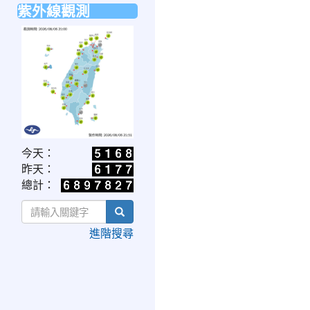
紫外線觀測
link
今天：
to
昨天：
https://www.cwa.gov.tw/V8/C/W/OBS_UVI.html
總計：
search
進階搜尋