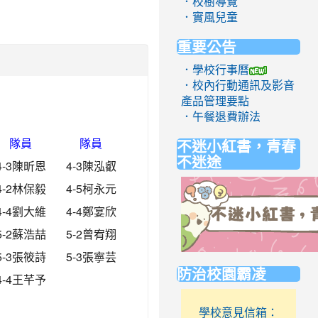
．校樹導覽
．實風兒童
重要公告
．學校行事曆
．校內行動通訊及影音
產品管理要點
．午餐退費辦法
隊員
隊員
不迷小紅書，青春
不迷途
4-3陳昕恩
4-3陳泓叡
4-2林保毅
4-5柯永元
4-4劉大維
4-4鄭宴欣
5-2蘇浩喆
5-2曾宥翔
5-3張筱詩
5-3張寧芸
link
防治校園霸凌
to
4-4王芊予
https://eliteracy.edu.tw/Short
學校意見信箱：