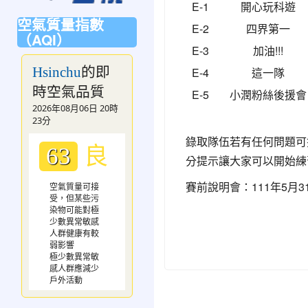
E-1
開心玩科遊
空氣質量指數
E-2
四界第一
（AQI）
E-3
加油!!!
的即
Hsinchu
E-4
這一隊
時空氣品質
E-5
小潤粉絲後援會
2026年08月06日 20時
23分
錄取隊伍若有任何問題可
良
63
分提示讓大家可以開始練
賽前說明會：111年5月
空氣質量可接
受，但某些污
染物可能對極
少數異常敏感
人群健康有較
弱影響
極少數異常敏
感人群應減少
戶外活動