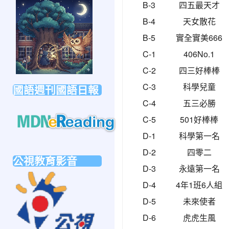
link
B-3
四五最天才
to
B-4
天女散花
https://forms.gle/sb6qss7apF2uRjVc7
B-5
實全實美666
C-1
406No.1
C-2
四三好棒棒
C-3
科學兒童
國語週刊國語日報
C-4
五三必勝
C-5
501好棒棒
D-1
科學第一名
link
to
D-2
四零二
公視教育影音
https://mdnereading.mdnkids.com
D-3
永遠第一名
link
D-4
4年1班6人組
to
https://ptsvod.sunnystudy.com.tw/school
D-5
未來使者
D-6
虎虎生風