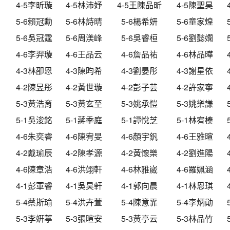
4-5李昕璇
4-5林沛妤
4-5王陳品昕
4-5陳聖昊
5-6賴冠勳
5-6林詩晴
5-6楊希妍
5-6童家煌
5-6吳冠霆
5-6周渼峰
5-6吳睿桓
5-6劉懿嫻
4-6李羿璇
4-6王品云
4-6詹品祐
4-6林品曄
4-3林卲恩
4-3陳昀希
4-3劉晏彤
4-3謝星依
4-2陳昱彤
4-2黃世璇
4-2彭子芸
4-2許家寧
5-3黃浩育
5-3黃玄至
5-3姚承愷
5-3姚樂謙
5-1吳浚銘
5-1蔣季庭
5-1譚悅芝
5-1林宥榛
4-6朱奕睿
4-6陳宥旻
4-6顏宇釩
4-6王雅暄
4-2戴瑜辰
4-2陳孝源
4-2黃懷樂
4-2劉進陽
4-6陳章浩
4-6洪翊軒
4-6林雅崴
4-6羅姵涵
4-1彭軍睿
4-1吳昊軒
4-1郭向晨
4-1林恩琪
5-4蔡斯瑜
5-4洪卉萱
5-4陳意霏
5-4李炳勛
5-3李姸葶
5-3張暄安
5-3黃亭云
5-3林品竹