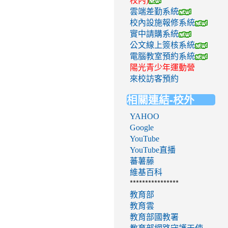
校內)
雲端差勤系統
校內設施報修系統
實中請購系統
公文線上簽核系統
電腦教室預約系統
陽光青少年運動營
來校訪客預約
相關連結-校外
YAHOO
Google
YouTube
YouTube直播
蕃薯藤
維基百科
****************
教育部
教育雲
教育部國教署