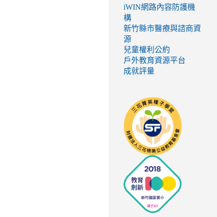
iWIN網路內容防護機
構
新竹縣市醫療與諮商資
源
兒童權利公約
戶外教育資源平台
成就評量
link
to
http://seed