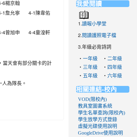
我愛閱讀
4-6楊京翰
4-1詹允寧
4-1陳韋佑
1.
讀報小學堂
4-4曾旭申
4-4童湟軒
2.
閱讀護照電子檔
3.年級必背詩詞
‧
‧
一年級
二年級
，當天會有部分關卡的計
‧
‧
三年級
四年級
‧
‧
五年級
六年級
一人為隊長。
相關連結-校內
VOD(限校內)
教具室圖書系統
學生名單查詢(限校內)
學生放學方式登錄
虛擬光碟使用說明
GoogleDrive使用說明