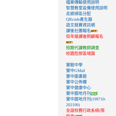
檔案傳輸使用說明
智慧教室設備使用說明
走廊掃區分配
QRcode產生器
語文競賽資訊網
課後社團報名
低年級課後照顧報名
短期代課教師調查
校園危險區域圖
實驗中學
實中GMail
實中圖書館
實中公佈欄
實中健康中心
實中園地月刊
實中園地月刊(199710-
202106)
全誼校務行政系統(限