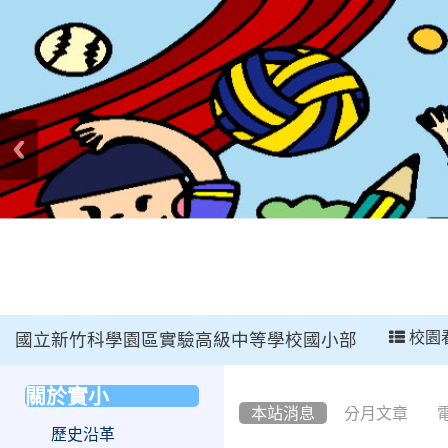
:::
校園
國立新竹科學園區實驗高級中等學校國小部
:::
關於實小
:::
本站消息
分月文章
歷史沿革