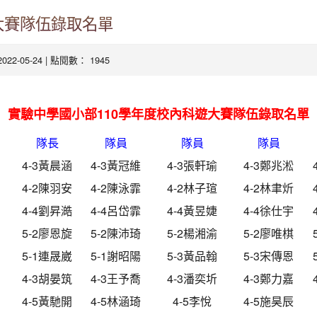
大賽隊伍錄取名單
2022-05-24 | 點閱數： 1945
實驗中學國小部110學年度校內科遊大賽隊伍錄取名單
隊長
隊員
隊員
隊員
4-3黃晨涵
4-3黃冠維
4-3張軒瑜
4-3鄭兆淞
4-2陳羽安
4-2陳泳霏
4-2林子瑄
4-2林聿炘
4-4劉昇澔
4-4呂岱霏
4-4黃昱婕
4-4徐仕宇
5-2廖恩旋
5-2陳沛琦
5-2楊湘渝
5-2廖唯棋
5-1連晟崴
5-1謝昭陽
5-3黃品翰
5-3宋傳恩
4-3胡晏筑
4-3王予喬
4-3潘奕圻
4-3鄭力嘉
4-5黃馳開
4-5林涵琦
4-5李悅
4-5施昊辰