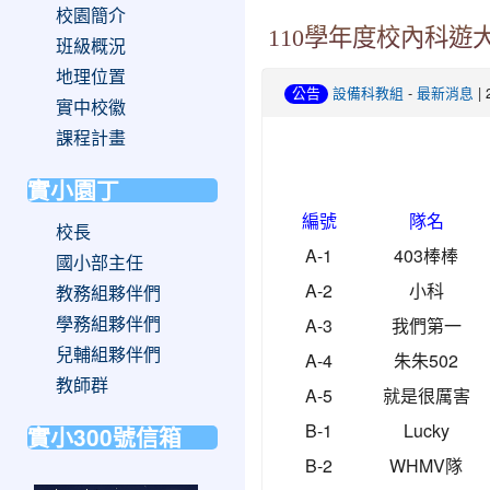
校園簡介
110學年度校內科遊
班級概況
地理位置
-
| 
公告
設備科教組
最新消息
實中校徽
課程計畫
實小園丁
編號
隊名
校長
A-1
403棒棒
國小部主任
A-2
小科
教務組夥伴們
A-3
我們第一
學務組夥伴們
兒輔組夥伴們
A-4
朱朱
502
教師群
A-5
就是很厲害
B-1
Lucky
實小300號信箱
B-2
WHMV隊