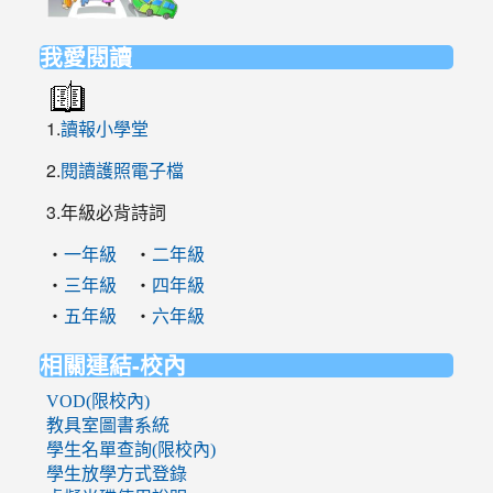
https://elem.nehs.hc.edu.tw/traffic/
我愛閱讀
1.
讀報小學堂
2.
閱讀護照電子檔
3.年級必背詩詞
‧
‧
一年級
二年級
‧
‧
三年級
四年級
‧
‧
五年級
六年級
相關連結-校內
VOD(限校內)
教具室圖書系統
學生名單查詢(限校內)
學生放學方式登錄