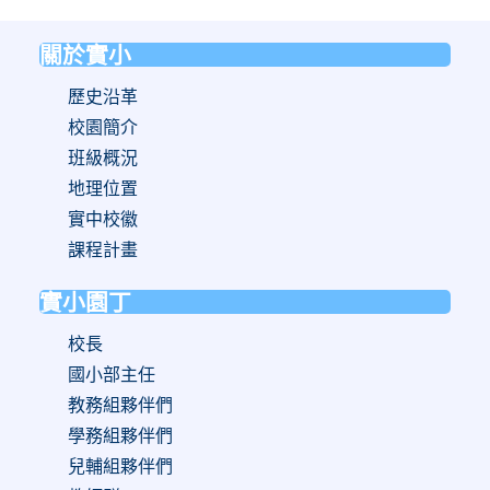
關於實小
:::
歷史沿革
校園簡介
班級概況
地理位置
實中校徽
課程計畫
實小園丁
校長
國小部主任
教務組夥伴們
學務組夥伴們
兒輔組夥伴們