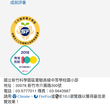
成就評量
link
to
http://seedschool.sunflower.org.tw/
國立新竹科學園區實驗高級中等學校國小部
地址：30078 新竹市介壽路300號
電話：03-5777011 傳真：03-5643987
請用
、
或
IE10.
瀏覽器以獲得最佳瀏
link
Chrome
FireFox
0
覽效果！
to
https://elem.nehs.hc.edu.t