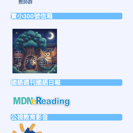
教師群
實小300號信箱
link
to
https://forms.gle/sb6qss7apF2uRjVc7
國語週刊國語日報
link
to
https://mdnereading.mdnkids.co
公視教育影音
link