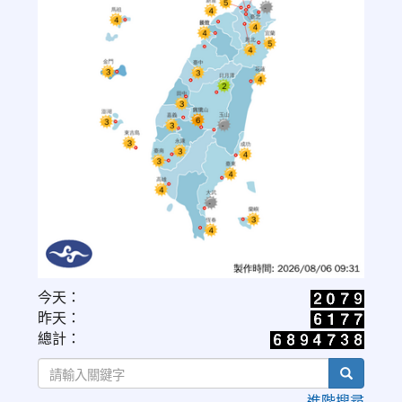
link
今天：
to
昨天：
https://www.cwa.gov.tw/V8/C/W/OBS_UVI.html
總計：
search
進階搜尋