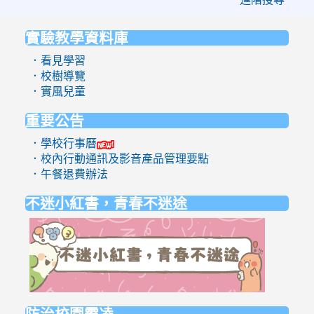
實驗教學資料庫
:::
．看見學習
．校樹導覽
．實風兒童
重要公告
．學校行事曆
．校內行動通訊及影音產品管理要點
．午餐退費辦法
不迷小紅書，青春不迷途
link
to
https://eli
防治校園霸凌