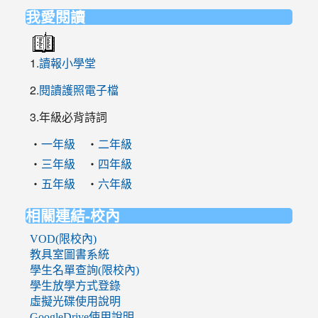
我愛閱讀
1.
讀報小學堂
2.
閱讀護照電子檔
3.年級必背詩詞
‧
‧
一年級
二年級
‧
‧
三年級
四年級
‧
‧
五年級
六年級
相關連結-校內
VOD(限校內)
教具室圖書系統
學生名單查詢(限校內)
學生放學方式登錄
虛擬光碟使用說明
GoogleDrive使用說明