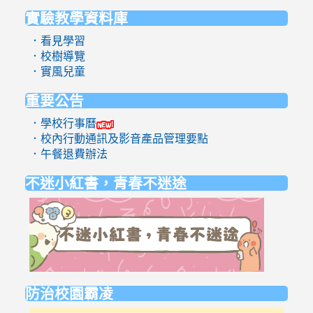
實驗教學資料庫
:::
．看見學習
．校樹導覽
．實風兒童
重要公告
．學校行事曆
．校內行動通訊及影音產品管理要點
．午餐退費辦法
不迷小紅書，青春不迷途
link
to
https://eli
防治校園霸凌