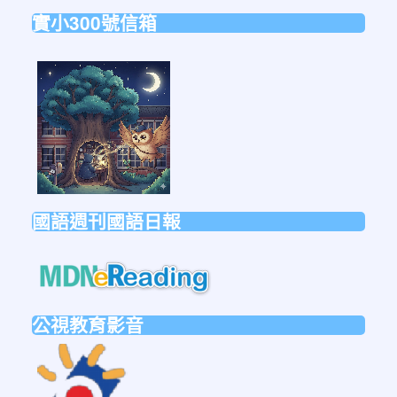
實小300號信箱
link
to
https://forms.gle/sb6qss7apF2uRjVc7
國語週刊國語日報
link
to
https://mdnereading.mdnkids.co
公視教育影音
link
to
https://ptsvod.sunnystudy.com.tw/schoo