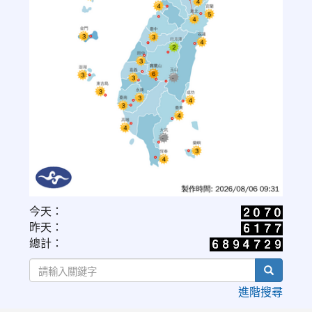
link
今天：
to
昨天：
https://www.cwa.gov.tw/V8/C/W/OBS_UVI.html
總計：
search
進階搜尋