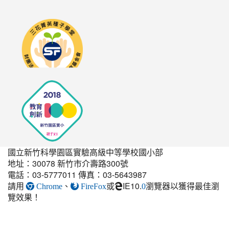
link
to
http://seedschool.sunflower.org.tw/
國立新竹科學園區實驗高級中等學校國小部
地址：30078 新竹市介壽路300號
電話：03-5777011 傳真：03-5643987
請用
、
或
IE10.
瀏覽器以獲得最佳瀏
link
Chrome
FireFox
0
覽效果！
to
https://elem.nehs.hc.edu.t
estate-