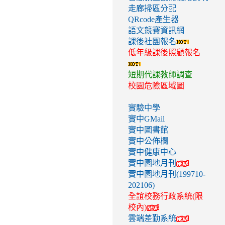
走廊掃區分配
QRcode產生器
語文競賽資訊網
課後社團報名
低年級課後照顧報名
短期代課教師調查
校園危險區域圖
實驗中學
實中GMail
實中圖書館
實中公佈欄
實中健康中心
實中園地月刊
實中園地月刊(199710-
202106)
全誼校務行政系統(限
校內)
雲端差勤系統