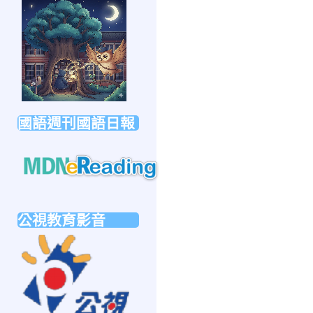
link
to
https://forms.gle/sb6qss7apF2uRjVc7
國語週刊國語日報
link
to
公視教育影音
https://mdnereading.mdnkids.com
link
to
https://ptsvod.sunnystudy.com.tw/school