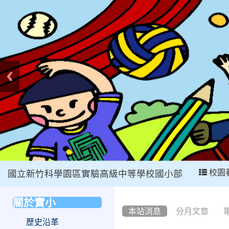
:::
校園
國立新竹科學園區實驗高級中等學校國小部
:::
關於實小
:::
本站消息
分月文章
歷史沿革