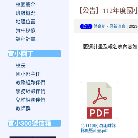
校園簡介
【公告】112年度
班級概況
地理位置
-
| 202
公告
體育組
最新消息
實中校徽
課程計畫
甄選計畫及報名表內容如
實小園丁
校長
國小部主任
教務組夥伴們
學務組夥伴們
兒輔組夥伴們
教師群
實小300號信箱
1) 111國小部羽球隊
隊甄選計畫.pdf