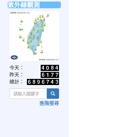
紫外線觀測
link
今天：
to
昨天：
https://www.cwa.gov.tw/V8/C/W/OBS_UVI.html
總計：
search
進階搜尋