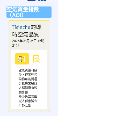
空氣質量指數
（AQI）
的即
Hsinchu
時空氣品質
2026年08月06日 16時
21分
良
61
空氣質量可接
受，但某些污
染物可能對極
少數異常敏感
人群健康有較
弱影響
極少數異常敏
感人群應減少
戶外活動