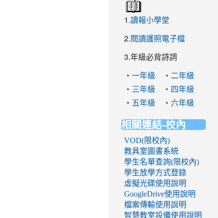
1.
讀報小學堂
2.
閱讀護照電子檔
3.年級必背詩詞
‧
‧
一年級
二年級
‧
‧
三年級
四年級
‧
‧
五年級
六年級
相關連結-校內
VOD(限校內)
教具室圖書系統
學生名單查詢(限校內)
學生放學方式登錄
虛擬光碟使用說明
GoogleDrive使用說明
檔案傳輸使用說明
智慧教室設備使用說明