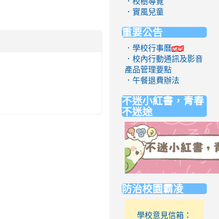
．校樹導覽
．實風兒童
重要公告
．學校行事曆
．校內行動通訊及影音
產品管理要點
．午餐退費辦法
不迷小紅書，青春
不迷途
link
防治校園霸凌
to
https://eliteracy.edu.tw/Short
學校意見信箱：