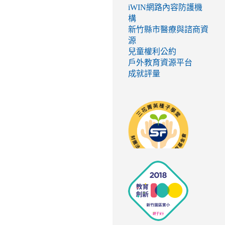
iWIN網路內容防護機
構
新竹縣市醫療與諮商資
源
兒童權利公約
戶外教育資源平台
成就評量
link
to
http://seed