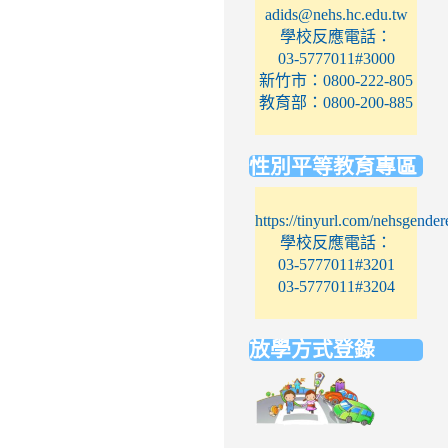
adids@nehs.hc.edu.tw
學校反應電話：
03-5777011#3000
新竹市：0800-222-805
教育部：0800-200-885
性別平等教育專區
https://tinyurl.com/nehsgender
學校反應電話：
03-5777011#3201
03-5777011#3204
放學方式登錄
link
to
https://elem