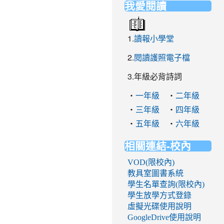
我愛閱讀
1.
讀報小學堂
2.
閱讀護照電子檔
3.年級必背詩詞
‧
‧
一年級
二年級
‧
‧
三年級
四年級
‧
‧
五年級
六年級
相關連結-校內
VOD(限校內)
教具室圖書系統
學生名單查詢(限校內)
學生放學方式登錄
虛擬光碟使用說明
GoogleDrive使用說明