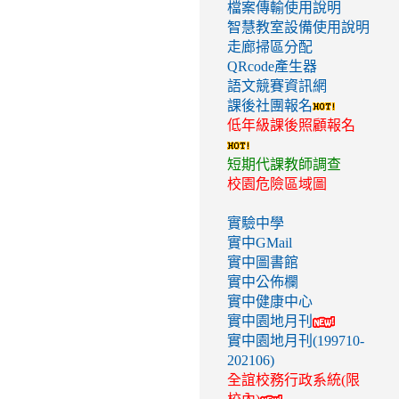
檔案傳輸使用說明
智慧教室設備使用說明
走廊掃區分配
QRcode產生器
語文競賽資訊網
課後社團報名
低年級課後照顧報名
短期代課教師調查
校園危險區域圖
實驗中學
實中GMail
實中圖書館
實中公佈欄
實中健康中心
實中園地月刊
實中園地月刊(199710-
202106)
全誼校務行政系統(限