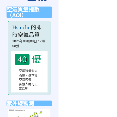
空氣質量指數
（AQI）
的即
Hsinchu
時空氣品質
2026年08月08日 17時
08分
優
40
空氣質量令人
滿意，基本無
空氣污染
各類人群可正
常活動
紫外線觀測