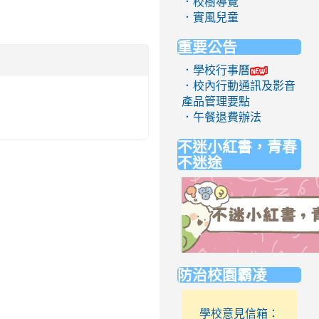
．校樹導覽
．實風兒童
重要公告
．學校行事曆
．校內行動通訊及影音
產品管理要點
．午餐退費辦法
不迷小紅書，青春
不迷途
link
防治校園霸凌
to
https://eliteracy.edu.tw/Short
學校意見信箱：