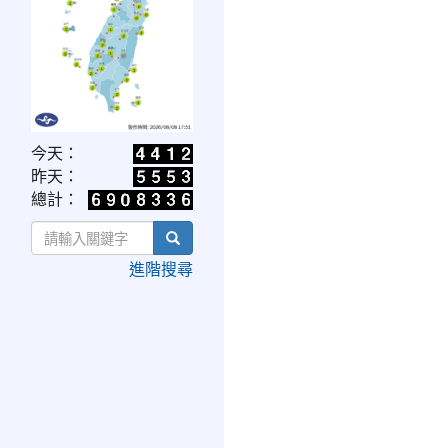
link
今天：
to
昨天：
https://www.cwa.gov.tw/V8/C/W/OBS_UVI.html
總計：
search
進階搜尋