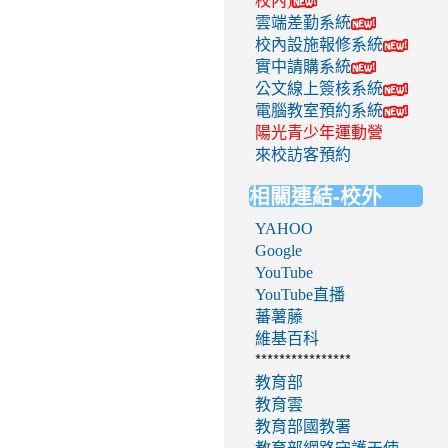
校內)
雲端差勤系統
校內設施報修系統
實中請購系統
公文線上簽核系統
電腦教室預約系統
陽光青少年運動營
來校訪客預約
相關連結-校外
YAHOO
Google
YouTube
YouTube直播
蕃薯藤
維基百科
****************
教育部
教育雲
教育部國教署