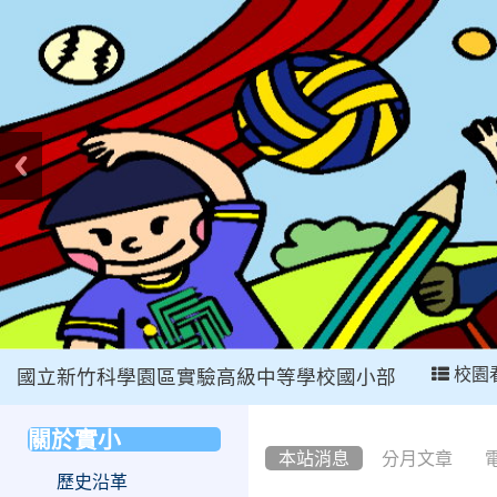
:::
校園
國立新竹科學園區實驗高級中等學校國小部
:::
關於實小
:::
本站消息
分月文章
歷史沿革