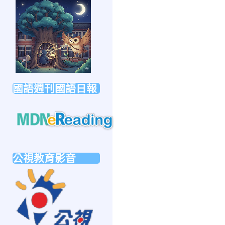
link
to
https://forms.gle/sb6qss7apF2uRjVc7
國語週刊國語日報
link
to
公視教育影音
https://mdnereading.mdnkids.com
link
to
https://ptsvod.sunnystudy.com.tw/school