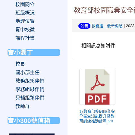
校園簡介
教育部校園職業安全
班級概況
地理位置
-
| 202
公告
教務組
最新消息
實中校徽
課程計畫
相關訊息如附件
實小園丁
校長
國小部主任
教務組夥伴們
學務組夥伴們
兒輔組夥伴們
教師群
1) 教育部校園職業安
全衛生知能提升暨教
實小300號信箱
育訓練推動計畫.pdf