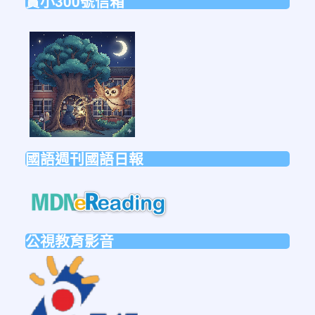
實小300號信箱
link
to
https://forms.gle/sb6qss7apF2uRjVc7
國語週刊國語日報
link
to
https://mdnereading.mdnkids.co
公視教育影音
link
to
https://ptsvod.sunnystudy.com.tw/schoo