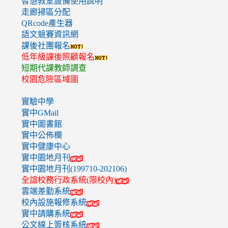
智慧教室設備使用說明
走廊掃區分配
QRcode產生器
語文競賽資訊網
課後社團報名
低年級課後照顧報名
短期代課教師調查
校園危險區域圖
實驗中學
實中GMail
實中圖書館
實中公佈欄
實中健康中心
實中園地月刊
實中園地月刊(199710-202106)
全誼校務行政系統(限校內)
雲端差勤系統
校內設施報修系統
實中請購系統
公文線上簽核系統