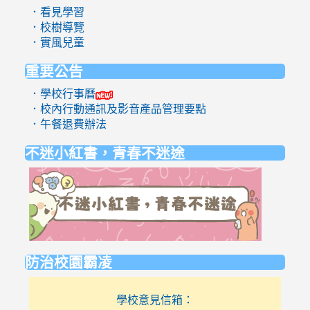
．看見學習
．校樹導覽
．實風兒童
重要公告
．學校行事曆
．校內行動通訊及影音產品管理要點
．午餐退費辦法
不迷小紅書，青春不迷途
link
to
https://eli
防治校園霸凌
學校意見信箱：