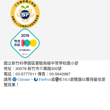
link
to
http://seedschool.sunflower.org.tw/
國立新竹科學園區實驗高級中等學校國小部
地址：30078 新竹市介壽路300號
電話：03-5777011 傳真：03-5643987
請用
、
或
IE10.
瀏覽器以獲得最佳瀏
link
Chrome
FireFox
0
覽效果！
to
https://elem.nehs.hc.edu.t
estate-
guest-
post.html