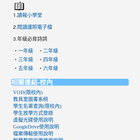
1.
讀報小學堂
2.
閱讀護照電子檔
3.年級必背詩詞
‧
‧
一年級
二年級
‧
‧
三年級
四年級
‧
‧
五年級
六年級
相關連結-校內
VOD(限校內)
教具室圖書系統
學生名單查詢(限校內)
學生放學方式登錄
虛擬光碟使用說明
GoogleDrive使用說明
檔案傳輸使用說明