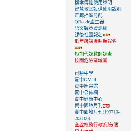
檔案傳輸使用說明
智慧教室設備使用說明
走廊掃區分配
QRcode產生器
語文競賽資訊網
課後社團報名
低年級課後照顧報名
短期代課教師調查
校園危險區域圖
實驗中學
實中GMail
實中圖書館
實中公佈欄
實中健康中心
實中園地月刊
實中園地月刊(199710-
202106)
全誼校務行政系統(限