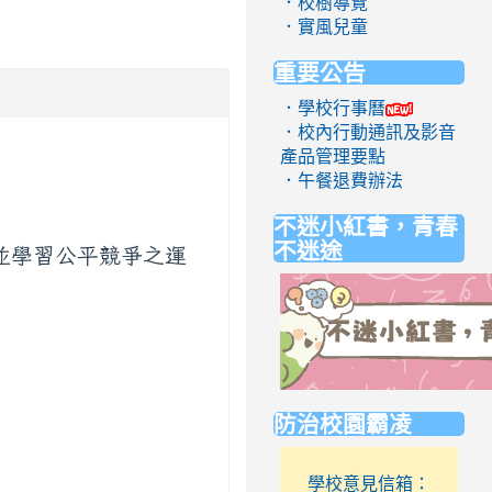
．校樹導覽
．實風兒童
重要公告
．學校行事曆
．校內行動通訊及影音
產品管理要點
．午餐退費辦法
不迷小紅書，青春
不迷途
並學習公平競爭之運
link
防治校園霸凌
to
https://eliteracy.edu.tw/Short
學校意見信箱：