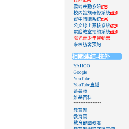
校內)
雲端差勤系統
校內設施報修系統
實中請購系統
公文線上簽核系統
電腦教室預約系統
陽光青少年運動營
來校訪客預約
相關連結-校外
YAHOO
Google
YouTube
YouTube直播
蕃薯藤
維基百科
****************
教育部
教育雲
教育部國教署