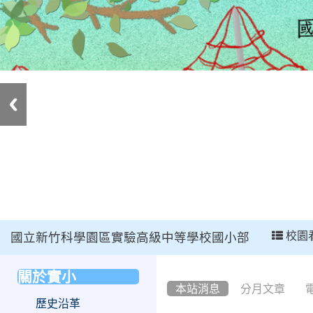
:::
校園
國立新竹科學園區實驗高級中等學校國小部
:::
關於實小
:::
本站消息
分月文章
歷史沿革