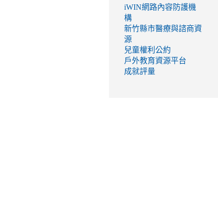
iWIN網路內容防護機
構
新竹縣市醫療與諮商資
源
兒童權利公約
戶外教育資源平台
成就評量
link
to
http://seed