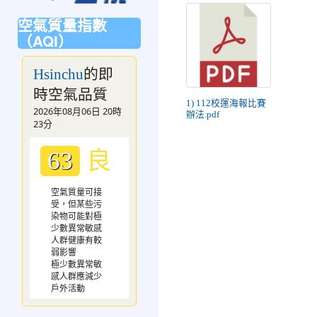
空氣質量指數
（AQI）
的即
Hsinchu
時空氣品質
1) 112校運海報比賽
2026年08月06日 20時
辦法.pdf
23分
良
63
空氣質量可接
受，但某些污
染物可能對極
少數異常敏感
人群健康有較
弱影響
極少數異常敏
感人群應減少
戶外活動