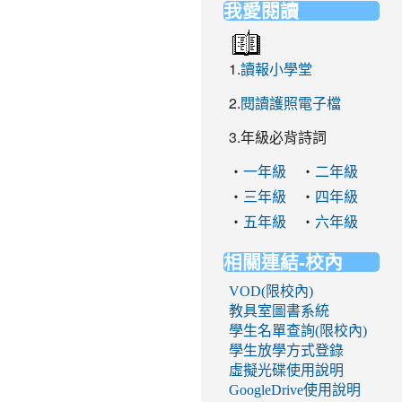
我愛閱讀
1.
讀報小學堂
2.
閱讀護照電子檔
3.年級必背詩詞
‧
‧
一年級
二年級
‧
‧
三年級
四年級
‧
‧
五年級
六年級
相關連結-校內
VOD(限校內)
教具室圖書系統
學生名單查詢(限校內)
學生放學方式登錄
虛擬光碟使用說明
GoogleDrive使用說明