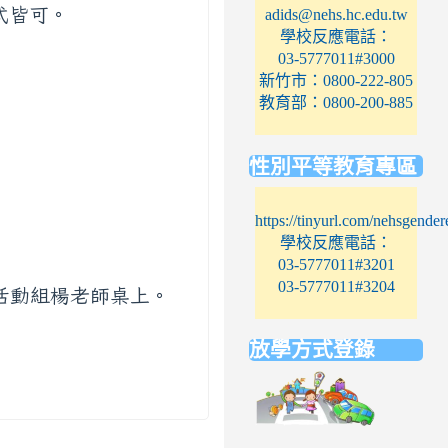
式皆可。
adids@nehs.hc.edu.tw
學校反應電話：
03-5777011#3000
新竹市：0800-222-805
教育部：0800-200-885
性別平等教育專區
https://tinyurl.com/nehsgender
學校反應電話：
03-5777011#3201
03-5777011#3204
活動組楊老師桌上。
放學方式登錄
link
to
https://elem