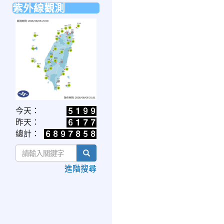
紫外線觀測
link
今天：
to
昨天：
https://www.cwa.gov.tw/V8/C/W/OBS_UVI.html
總計：
search
進階搜尋