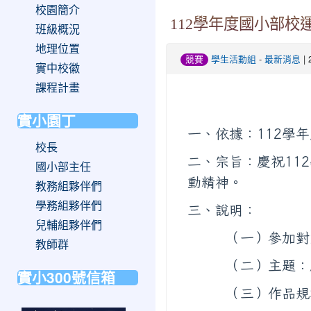
校園簡介
112學年度國小部校
班級概況
地理位置
-
| 
競賽
學生活動組
最新消息
實中校徽
課程計畫
實小園丁
一、依據：112學
校長
二、宗旨：慶祝11
國小部主任
動精神。
教務組夥伴們
學務組夥伴們
三、說明：
兒輔組夥伴們
（一）參加對象：
教師群
（二）主題：慶祝
實小300號信箱
（三）作品規