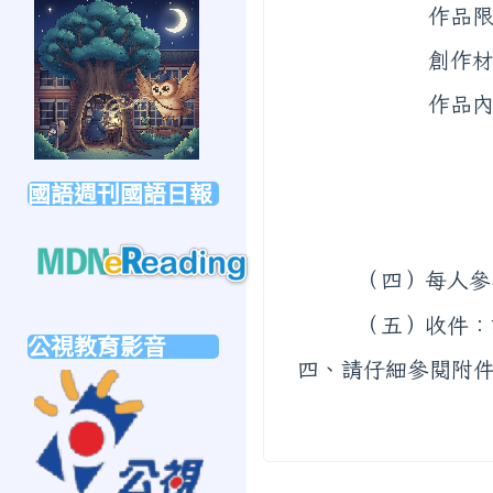
link
作品限四開（54
to
https://forms.gle/sb6qss7apF2uRjVc7
創作材料不拘，
作品內容須
國語週刊國語日報
★【時間：
★【地點
（四）每人參
link
（五）收件：
to
公視教育影音
https://mdnereading.mdnkids.com
四、請仔細參閱附
link
to
https://ptsvod.sunnystudy.com.tw/school