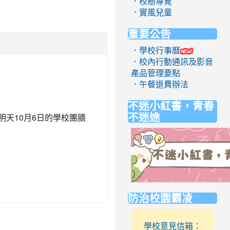
．校樹導覽
．實風兒童
重要公告
．學校行事曆
．校內行動通訊及影音
產品管理要點
．午餐退費辦法
不迷小紅書，青春
不迷途
明天10月6日的學校團膳
link
防治校園霸凌
to
https://eliteracy.edu.tw/Short
學校意見信箱：