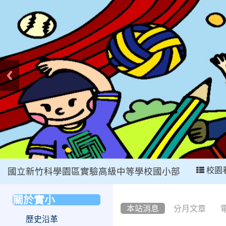
:::
校園
國立新竹科學園區實驗高級中等學校國小部
:::
關於實小
:::
本站消息
分月文章
歷史沿革