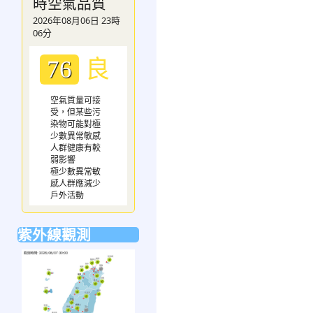
時空氣品質
2026年08月06日 23時
06分
良
76
空氣質量可接
受，但某些污
染物可能對極
少數異常敏感
人群健康有較
弱影響
極少數異常敏
感人群應減少
戶外活動
紫外線觀測