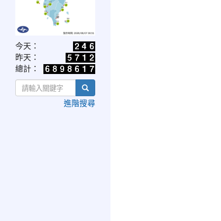
link
今天：
to
昨天：
https://www.cwa.gov.tw/V8/C/W/OBS_UVI.html
總計：
search
進階搜尋