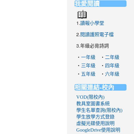
我愛閱讀
1.
讀報小學堂
2.
閱讀護照電子檔
3.年級必背詩詞
‧
‧
一年級
二年級
‧
‧
三年級
四年級
‧
‧
五年級
六年級
相關連結-校內
VOD(限校內)
教具室圖書系統
學生名單查詢(限校內)
學生放學方式登錄
虛擬光碟使用說明
GoogleDrive使用說明