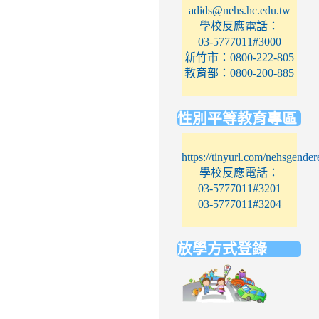
adids@nehs.hc.edu.tw
學校反應電話：
03-5777011#3000
新竹市：0800-222-805
教育部：0800-200-885
性別平等教育專區
https://tinyurl.com/nehsgender
學校反應電話：
03-5777011#3201
03-5777011#3204
放學方式登錄
link
to
https://elem