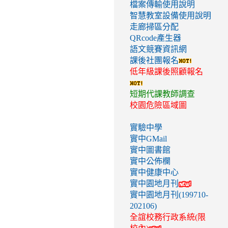
檔案傳輸使用說明
智慧教室設備使用說明
走廊掃區分配
QRcode產生器
語文競賽資訊網
課後社團報名
低年級課後照顧報名
短期代課教師調查
校園危險區域圖
實驗中學
實中GMail
實中圖書館
實中公佈欄
實中健康中心
實中園地月刊
實中園地月刊(199710-
202106)
全誼校務行政系統(限