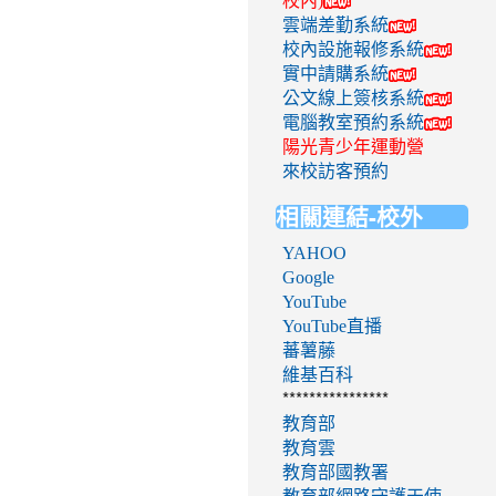
校內)
雲端差勤系統
校內設施報修系統
實中請購系統
公文線上簽核系統
電腦教室預約系統
陽光青少年運動營
來校訪客預約
相關連結-校外
YAHOO
Google
YouTube
YouTube直播
蕃薯藤
維基百科
****************
教育部
教育雲
教育部國教署