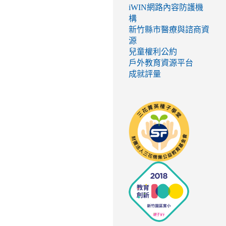
iWIN網路內容防護機
構
新竹縣市醫療與諮商資
源
兒童權利公約
戶外教育資源平台
成就評量
link
to
http://seed