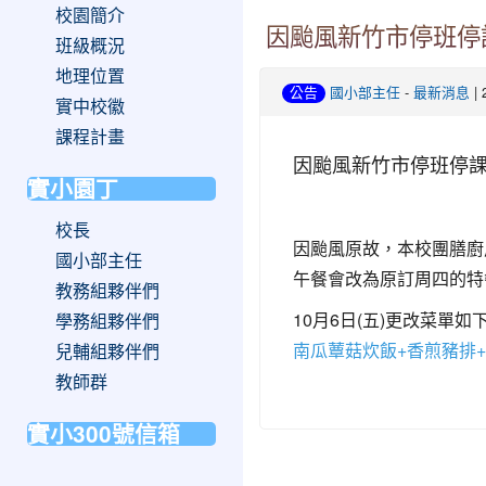
校園簡介
因颱風新竹市停班停
班級概況
地理位置
-
| 
公告
國小部主任
最新消息
實中校徽
課程計畫
因颱風新竹市停班停課
實小園丁
校長
因颱風原故，本校團膳廚房
國小部主任
午餐會改為原訂周四的特
教務組夥伴們
10月6日(五)更改菜單如
學務組夥伴們
南瓜蕈菇炊飯+香煎豬排+
兒輔組夥伴們
教師群
實小300號信箱