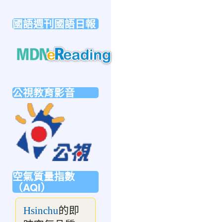
link
to
國語週刊國語日報
https://forms.gle/sb6qss7apF2uRjVc7
link
to
公視教育影音
https://mdnereading.mdnkids.com
link
to
https://ptsvod.sunnystudy.com.tw/school
空氣質量指數
（AQI）
的即
Hsinchu