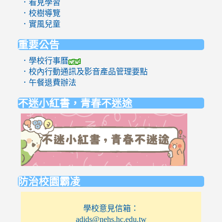
．看見學習
．校樹導覽
．實風兒童
重要公告
．學校行事曆
．校內行動通訊及影音產品管理要點
．午餐退費辦法
不迷小紅書，青春不迷途
link
to
https://eli
防治校園霸凌
學校意見信箱：
adids@nehs.hc.edu.tw