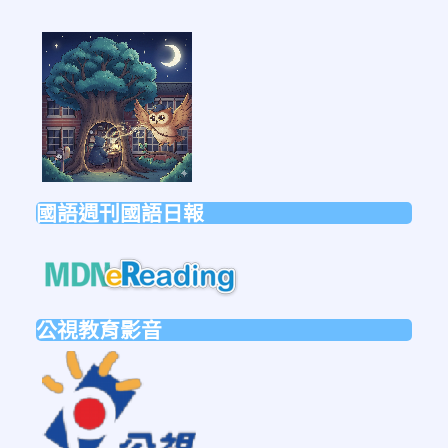
link
to
https://forms.gle/sb6qss7apF2uRjVc7
國語週刊國語日報
link
to
https://mdnereading.mdnkids.co
公視教育影音
link
to
https://ptsvod.sunnystudy.com.tw/schoo