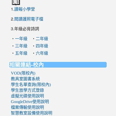
1.
讀報小學堂
2.
閱讀護照電子檔
3.年級必背詩詞
‧
‧
一年級
二年級
‧
‧
三年級
四年級
‧
‧
五年級
六年級
相關連結-校內
VOD(限校內)
教具室圖書系統
學生名單查詢(限校內)
學生放學方式登錄
虛擬光碟使用說明
GoogleDrive使用說明
檔案傳輸使用說明
智慧教室設備使用說明