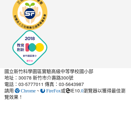
to
http://seedschool.sunflower.org.tw/
國立新竹科學園區實驗高級中等學校國小部
地址：30078 新竹市介壽路300號
電話：03-5777011 傳真：03-5643987
請用
、
或
IE10.
瀏覽器以獲得最佳瀏
link
Chrome
FireFox
0
覽效果！
to
https://elem.nehs.hc.edu.t
estate-
guest-
post.html