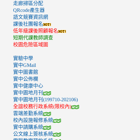
走廊掃區分配
QRcode產生器
語文競賽資訊網
課後社團報名
低年級課後照顧報名
短期代課教師調查
校園危險區域圖
實驗中學
實中GMail
實中圖書館
實中公佈欄
實中健康中心
實中園地月刊
實中園地月刊(199710-202106)
全誼校務行政系統(限校內)
雲端差勤系統
校內設施報修系統
實中請購系統
公文線上簽核系統