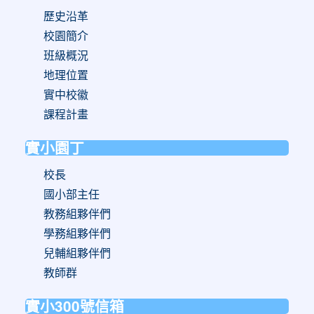
歷史沿革
校園簡介
班級概況
地理位置
實中校徽
課程計畫
實小園丁
校長
國小部主任
教務組夥伴們
學務組夥伴們
兒輔組夥伴們
教師群
實小300號信箱