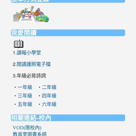
link
to
https://elem.nehs.hc.edu.tw/traffic/
我愛閱讀
1.
讀報小學堂
2.
閱讀護照電子檔
3.年級必背詩詞
‧
‧
一年級
二年級
‧
‧
三年級
四年級
‧
‧
五年級
六年級
相關連結-校內
VOD(限校內)
教具室圖書系統