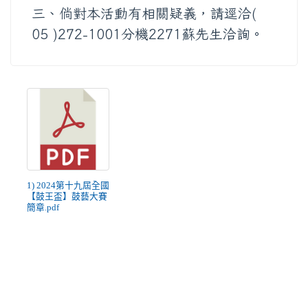
三、倘對本活動有相關疑義，請逕洽(
05 )272-1001分機2271蘇先生洽詢。
1) 2024第十九屆全國
【鼓王盃】鼓藝大賽
簡章.pdf