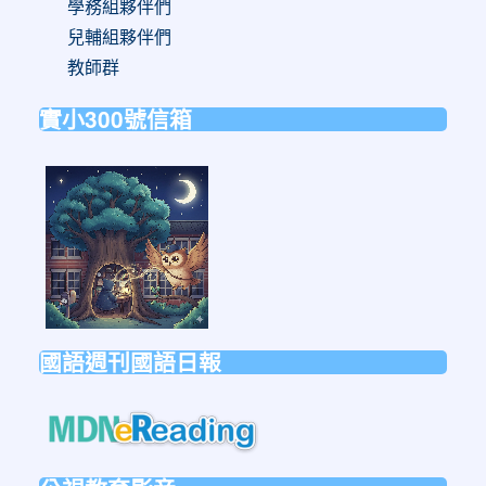
學務組夥伴們
兒輔組夥伴們
教師群
實小300號信箱
link
to
https://forms.gle/sb6qss7apF2uRjVc7
國語週刊國語日報
link
to
https://mdnereading.mdnkids.co