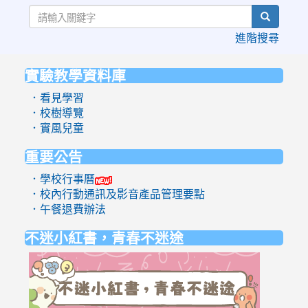
search
進階搜尋
實驗教學資料庫
:::
．看見學習
．校樹導覽
．實風兒童
重要公告
．學校行事曆
．校內行動通訊及影音產品管理要點
．午餐退費辦法
不迷小紅書，青春不迷途
link
to
https://eli