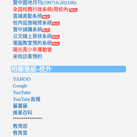
實中園地月刊(199710-202106)
全誼校務行政系統(限校內)
雲端差勤系統
校內設施報修系統
實中請購系統
公文線上簽核系統
電腦教室預約系統
陽光青少年運動營
來校訪客預約
相關連結-校外
YAHOO
Google
YouTube
YouTube直播
蕃薯藤
維基百科
****************
教育部
教育雲