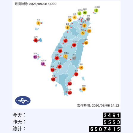
link
今天：
to
昨天：
https://www.cwa.gov.tw/V8/C/W/OBS_UVI.html
總計：