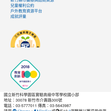
新竹縣市醫療與諮商資源
兒童權利公約
戶外教育資源平台
成就評量
link
to
http://seedschool.sunflower.org.tw/
國立新竹科學園區實驗高級中等學校國小部
地址：30078 新竹市介壽路300號
電話：03-5777011 傳真：03-5643987
請用
、
或
IE10.
瀏覽器以獲得最佳瀏
link
Chrome
FireFox
0