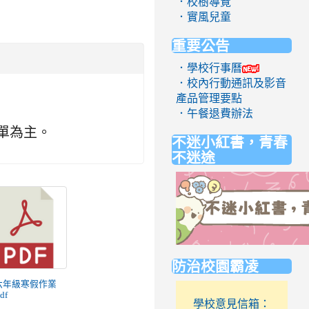
．校樹導覽
．實風兒童
重要公告
．學校行事曆
．校內行動通訊及影音
產品管理要點
．午餐退費辦法
單為主。
不迷小紅書，青春
不迷途
link
防治校園霸凌
to
https://eliteracy.edu.tw/Short
 六年級寒假作業
df
學校意見信箱：