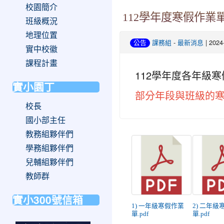
校園簡介
112學年度寒假作業
班級概況
地理位置
-
| 202
公告
課務組
最新消息
實中校徽
課程計畫
112學年度各年級寒
實小園丁
部分年段與班級的
校長
國小部主任
教務組夥伴們
學務組夥伴們
兒輔組夥伴們
教師群
實小300號信箱
1) 一年級寒假作業
2) 二年級
單.pdf
單.pdf