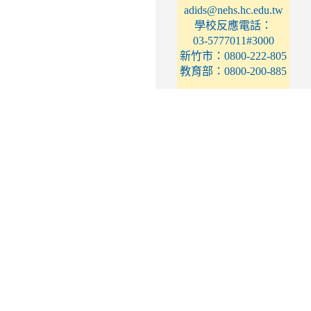
adids@nehs.hc.edu.tw
學校反應電話：
03-5777011#3000
新竹市：0800-222-805
教育部：0800-200-885
性別平等教育專區
https://tinyurl.com/nehsgender
學校反應電話：
03-5777011#3201
03-5777011#3204
放學方式登錄
link
to
https://elem