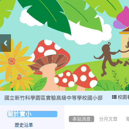
:::
校園
國立新竹科學園區實驗高級中等學校國小部
:::
關於實小
:::
本站消息
分月文章
歷史沿革