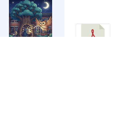
link
to
https://forms.gle/sb6qss7apF2uRjVc7
國語週刊國語日報
7) 四年級寒假作業.p
df
link
to
公視教育影音
https://mdnereading.mdnkids.com
link
to
https://ptsvod.sunnystudy.com.tw/school