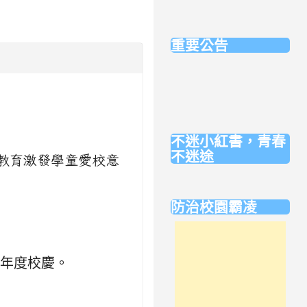
．校樹導覽
．實風兒童
重要公告
．學校行事曆
．校內行動通訊及影音
產品管理要點
．午餐退費辦法
不迷小紅書，青春
不迷途
感教育激發學童愛校意
link
to
防治校園霸凌
https://eliteracy.edu.tw/Short
學校意見信箱：
adids@nehs.hc.edu.tw
學年度校慶。
學校反應電話：
03-5777011#3000
新竹市：0800-222-805