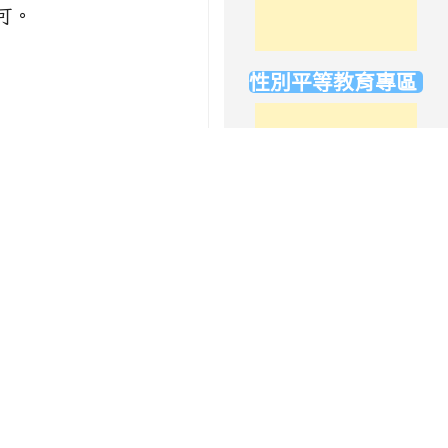
可。
教育部：0800-200-885
性別平等教育專區
https://tinyurl.com/nehsgender
學校反應電話：
03-5777011#3201
03-5777011#3204
versary等。
放學方式登錄
link
動組楊老師桌上。
to
我愛閱讀
https://elem.nehs.hc.edu.tw/traf
1.
讀報小學堂
2.
閱讀護照電子檔