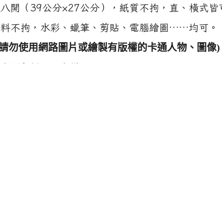
9公分×27公分），紙質不拘，直、橫式皆
水彩、蠟筆、剪貼、電腦繪圖……均可。
請勿使用網路圖片或繪製有版權的卡通人物、圖像)
包括以下字樣：
名
年度(41)
」與「
」
th
：竹科實中創校41週年慶祝大會、NEHS 41
anni
件數：以兩件為限。
請於
113年02月27日(二)放學前
交至第四辦公室活
件，並按照規定黏貼。