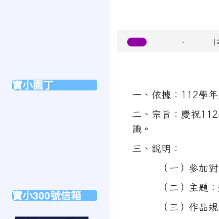
校園簡介
112學年度國小部校
班級概況
地理位置
-
| 
競賽
學生活動組
最新消息
實中校徽
課程計畫
實小園丁
一、依據：112學
校長
二、宗旨：慶祝11
國小部主任
識。
教務組夥伴們
學務組夥伴們
三、說明：
兒輔組夥伴們
（一）參加對象：
教師群
（二）主題：
實小300號信箱
（三）作品規