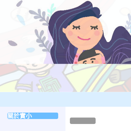
:::
校園
國立新竹科學園區實驗高級中等學校國小部
:::
關於實小
:::
本站消息
分月文章
歷史沿革