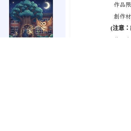
link
作品限八開（3
to
https://forms.gle/sb6qss7apF2uRjVc7
創作材料不拘，
(
注意：
作品內容須
國語週刊國語日報
校
「
例如
link
to
（四）每人參賽
公視教育影音
https://mdnereading.mdnkids.com
（五）收件：
link
to
四、請仔細參閱附
https://ptsvod.sunnystudy.com.tw/school
空氣質量指數