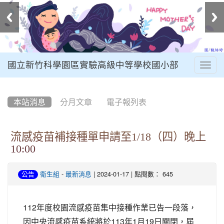
國立新竹科學園區實驗高級中等學校國小部
Togg
navig
:::
本站消息
分月文章
電子報列表
流感疫苗補接種單申請至1/18（四）晚上
10:00
-
| 2024-01-17 | 點閱數： 645
公告
衛生組
最新消息
112年度校園流感疫苗集中接種作業已告一段落，
因中央流感疫苗系統將於113年1月19日關閉，屆