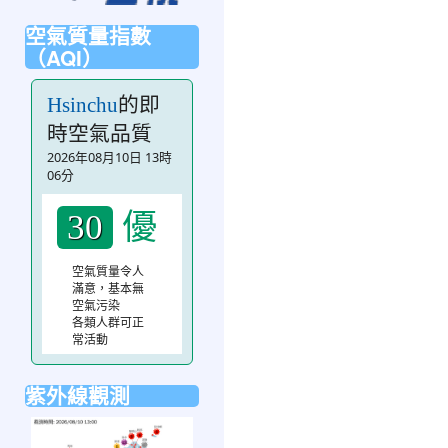
空氣質量指數
（AQI）
的即
Hsinchu
時空氣品質
2026年08月10日 13時
06分
優
30
空氣質量令人
滿意，基本無
空氣污染
各類人群可正
常活動
紫外線觀測