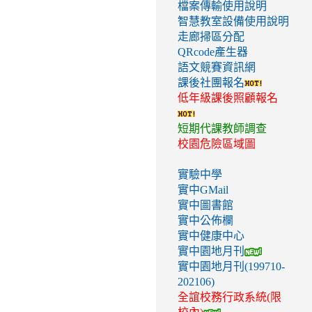
檔案傳輸使用說明
智慧教室設備使用說明
走廊掃區分配
QRcode產生器
語文競賽資訊網
課後社團報名
低年級課後照顧報名
短期代課教師調查
校園危險區域圖
實驗中學
實中GMail
實中圖書館
實中公佈欄
實中健康中心
實中園地月刊
實中園地月刊(199710-
202106)
全誼校務行政系統(限