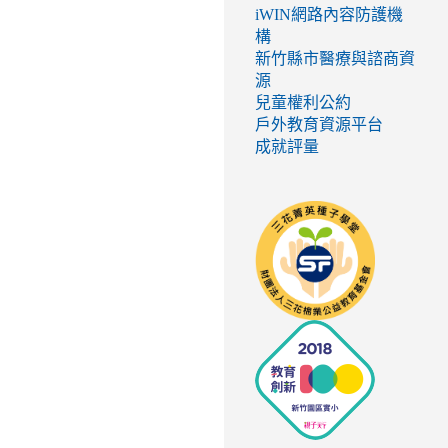
iWIN網路內容防護機
構
新竹縣市醫療與諮商資
源
兒童權利公約
戶外教育資源平台
成就評量
link
to
http://seed