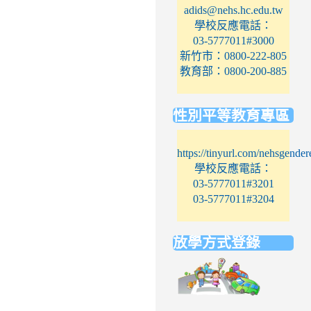
adids@nehs.hc.edu.tw
學校反應電話：
03-5777011#3000
新竹市：0800-222-805
教育部：0800-200-885
性別平等教育專區
https://tinyurl.com/nehsgender
學校反應電話：
03-5777011#3201
03-5777011#3204
放學方式登錄
link
to
https://elem