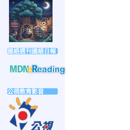
link
to
https://forms.gle/sb6qss7apF2uRjVc7
國語週刊國語日報
link
to
公視教育影音
https://mdnereading.mdnkids.com
link
to
https://ptsvod.sunnystudy.com.tw/school