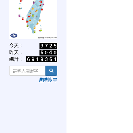
link
今天：
to
昨天：
https://www.cwa.gov.tw/V8/C/W/OBS_UVI.html
總計：
search
進階搜尋