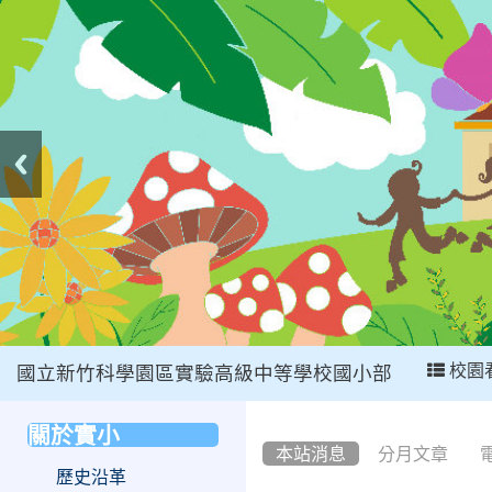
:::
校園
國立新竹科學園區實驗高級中等學校國小部
:::
關於實小
:::
本站消息
分月文章
歷史沿革