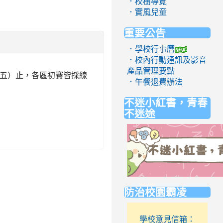
．校樹導覽
．實風兒童
重要公告
．學校行事曆
．校內行動通訊及影音
產品管理要點
期五）止，各區初賽皆採線
．午餐退費辦法
不迷小紅書，青春
不迷途
link
防治校園霸凌
to
https://eliteracy.edu.tw/Short
學校意見信箱：