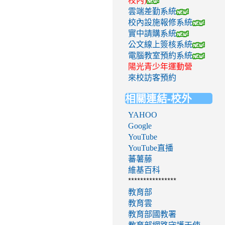
校內)
雲端差勤系統
校內設施報修系統
實中請購系統
公文線上簽核系統
電腦教室預約系統
陽光青少年運動營
來校訪客預約
相關連結-校外
YAHOO
Google
YouTube
YouTube直播
蕃薯藤
維基百科
****************
教育部
教育雲
教育部國教署