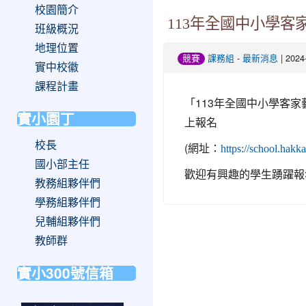
校園簡介
113年全國中小學客
班級概況
地理位置
-
| 202
競賽
課務組
最新消息
實中校徽
課程計畫
「113年全國中小學客家
實小園丁
上報名
校長
(網址：
https://school.ha
國小部主任
歡迎有興趣的學生踴躍報
教務組夥伴們
學務組夥伴們
兒輔組夥伴們
教師群
實小300號信箱