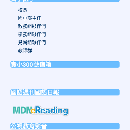
校長
國小部主任
教務組夥伴們
學務組夥伴們
兒輔組夥伴們
教師群
實小300號信箱
link
to
國語週刊國語日報
https://forms.gle/sb6qss7apF2uRjVc7
link
to
https://mdnereading.mdnkids.co
公視教育影音