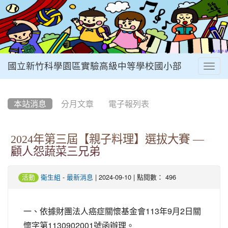
國立新竹科學園區實驗高級中等學校國小部
Togg
navig
:::
本站消息
分月文章
電子報列表
2024年第三屆【親子料理】選拔大賽 —
顧人怨蔬菜三兄弟
-
| 2024-09-10 | 點閱數： 496
活動
衛生組
最新消息
一、依據財團法人癌症關懷基金會113年9月2日關
懷字第1130902001號函辦理。