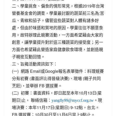
二、學童挑食、偏食的情形常見，根據2019年台灣
營養基金會的調查，學童最討厭的蔬菜前三名為:苦
瓜、青椒和茄子。儘管這些蔬菜對人體有諸多好
處，但由於味道和質地的原因，學童往往不願意食
用。故特辦理此競賽活動，一方面希望藉由大家的
創意，讓學童提升對於這三種蔬菜的接受度；另一
方面也希望藉此營造家庭健康飲食環境，並創造親
子親密互動回憶。
三、旨揭活動資訊如下：
(一) 網路 Email或Google報名表單徵件：料理競賽
分有初賽 (書面評比得晉級決賽)、現場 (親子共同
烹飪)，並舉辦 FB 選拔賽。
(二) 初賽：書面資料，即日起至本年10月13日(星
期日)止， 聯絡信箱：
。現
yangfly99@myccf.org.tw
場決賽：本年11月17日(星期日) 9-12點，台北。
FB 選拔賽：10月30日至11月6日早上9點止。