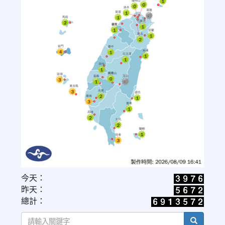
link
今天：
to
昨天：
https://www.cwa.gov.tw/V8/C/W/OBS_UVI.html
總計：
search