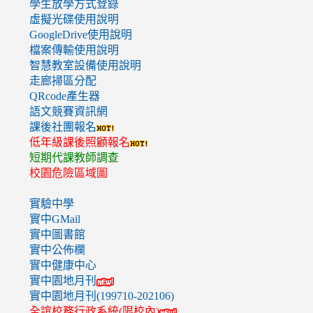
學生放學方式登錄
虛擬光碟使用說明
GoogleDrive使用說明
檔案傳輸使用說明
智慧教室設備使用說明
走廊掃區分配
QRcode產生器
語文競賽資訊網
課後社團報名
低年級課後照顧報名
短期代課教師調查
校園危險區域圖
實驗中學
實中GMail
實中圖書館
實中公佈欄
實中健康中心
實中園地月刊
實中園地月刊(199710-202106)
全誼校務行政系統(限校內)