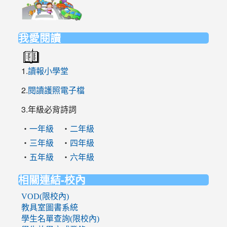
to
https://elem.nehs.hc.edu.tw/traffic/
我愛閱讀
1.
讀報小學堂
2.
閱讀護照電子檔
3.年級必背詩詞
‧
‧
一年級
二年級
‧
‧
三年級
四年級
‧
‧
五年級
六年級
相關連結-校內
VOD(限校內)
教具室圖書系統
學生名單查詢(限校內)