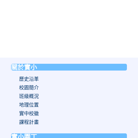
關於實小
:::
歷史沿革
校園簡介
班級概況
地理位置
實中校徽
課程計畫
實小園丁