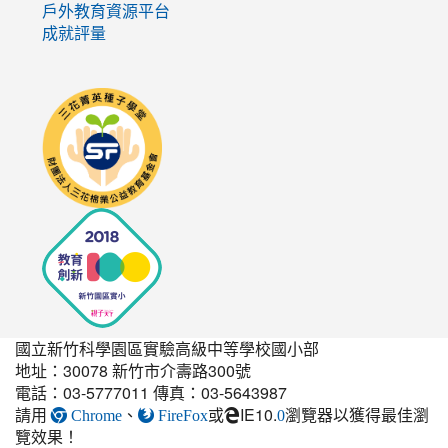
戶外教育資源平台
成就評量
link
to
http://seedschool.sunflower.org.tw/
國立新竹科學園區實驗高級中等學校國小部
地址：30078 新竹市介壽路300號
電話：03-5777011 傳真：03-5643987
請用
、
或
IE10.
瀏覽器以獲得最佳瀏
link
Chrome
FireFox
0
覽效果！
to