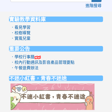
進階搜尋
實驗教學資料庫
:::
．看見學習
．校樹導覽
．實風兒童
重要公告
．學校行事曆
．校內行動通訊及影音產品管理要點
．午餐退費辦法
不迷小紅書，青春不迷途
link
to
https://eli