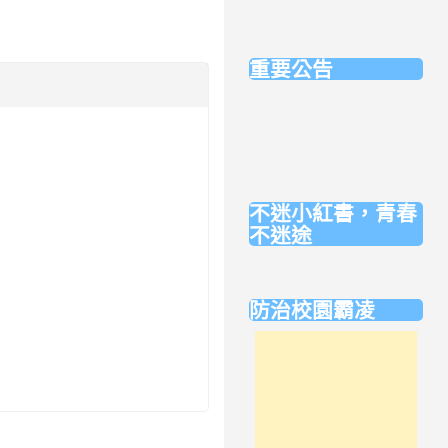
．校樹導覽
．實風兒童
重要公告
．學校行事曆
．校內行動通訊及影音
產品管理要點
．午餐退費辦法
不迷小紅書，青春
不迷途
link
to
防治校園霸凌
https://eliteracy.edu.tw/Short
學校意見信箱：
adids@nehs.hc.edu.tw
學校反應電話：
03-5777011#3000