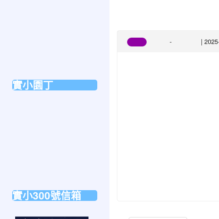
校園簡介
「114年全國中小學
班級概況
地理位置
-
| 202
競賽
課務組
最新消息
實中校徽
課程計畫
實小園丁
校長
國小部主任
教務組夥伴們
學務組夥伴們
兒輔組夥伴們
教師群
實小300號信箱