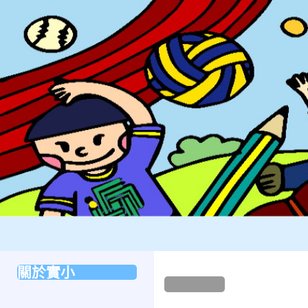
:::
校園
國立新竹科學園區實驗高級中等學校國小部
:::
關於實小
:::
本站消息
分月文章
歷史沿革