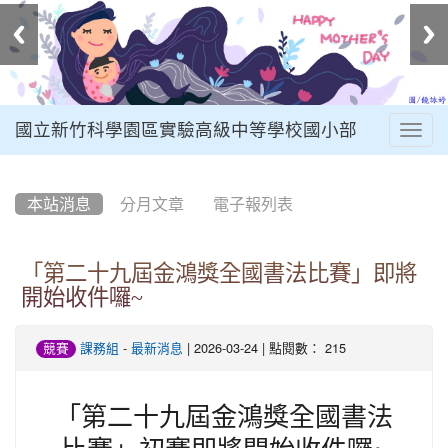
國立新竹科學園區實驗高級中等學校國小部
Togg
navig
:::
本站消息
分月文章
電子報列表
「第二十九屆金鴻獎全國書法比賽」即將
開始收件囉~
-
| 2026-03-24 | 點閱數： 215
競賽
課務組
最新消息
「第二十九屆金鴻獎全國書法
比賽」初賽即將開始收件囉~