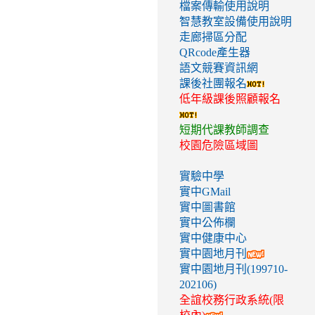
檔案傳輸使用說明
智慧教室設備使用說明
走廊掃區分配
QRcode產生器
語文競賽資訊網
課後社團報名
低年級課後照顧報名
短期代課教師調查
校園危險區域圖
實驗中學
實中GMail
實中圖書館
實中公佈欄
實中健康中心
實中園地月刊
實中園地月刊(199710-
202106)
全誼校務行政系統(限