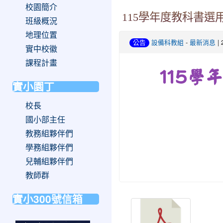
校園簡介
115學年度教科書選
班級概況
地理位置
-
| 
公告
設備科教組
最新消息
實中校徽
課程計畫
115
實小園丁
校長
國小部主任
教務組夥伴們
學務組夥伴們
兒輔組夥伴們
教師群
實小300號信箱