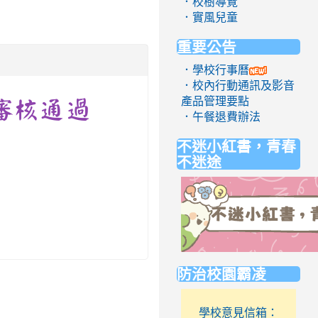
．校樹導覽
．實風兒童
重要公告
．學校行事曆
．校內行動通訊及影音
產品管理要點
審核通過
．午餐退費辦法
不迷小紅書，青春
不迷途
link
防治校園霸凌
to
https://eliteracy.edu.tw/Short
學校意見信箱：