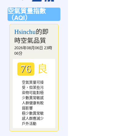
空氣質量指數
（AQI）
的即
Hsinchu
時空氣品質
2026年08月06日 23時
06分
良
76
空氣質量可接
受，但某些污
染物可能對極
少數異常敏感
人群健康有較
弱影響
極少數異常敏
感人群應減少
戶外活動