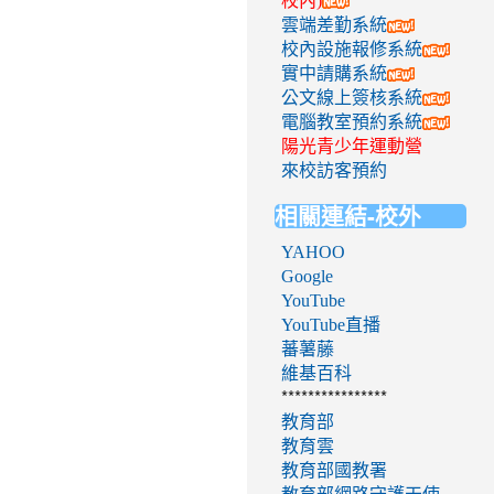
校內)
雲端差勤系統
校內設施報修系統
實中請購系統
公文線上簽核系統
電腦教室預約系統
陽光青少年運動營
來校訪客預約
相關連結-校外
YAHOO
Google
YouTube
YouTube直播
蕃薯藤
維基百科
****************
教育部
教育雲
教育部國教署