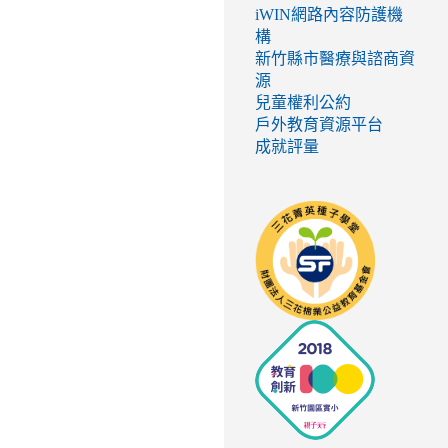
iWIN網路內容防護機
構
新竹縣市醫療與諮商資
源
兒童權利公約
戶外教育資源平台
成就評量
link
to
http://seed