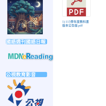
link
to
https://forms.gle/sb6qss7apF2uRjVc7
1) 115學年度教科書
版本公告版.pdf
國語週刊國語日報
link
to
公視教育影音
https://mdnereading.mdnkids.com
link
to
https://ptsvod.sunnystudy.com.tw/school