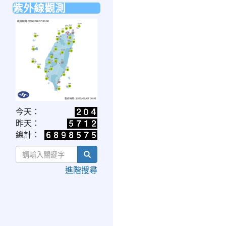
紫外線觀測
link
今天：
to
昨天：
https://www.cwa.gov.tw/V8/C/W/OBS_UVI.html
總計：
search
進階搜尋