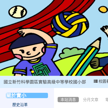
:::
校園
國立新竹科學園區實驗高級中等學校國小部
:::
關於實小
:::
本站消息
分月文章
歷史沿革