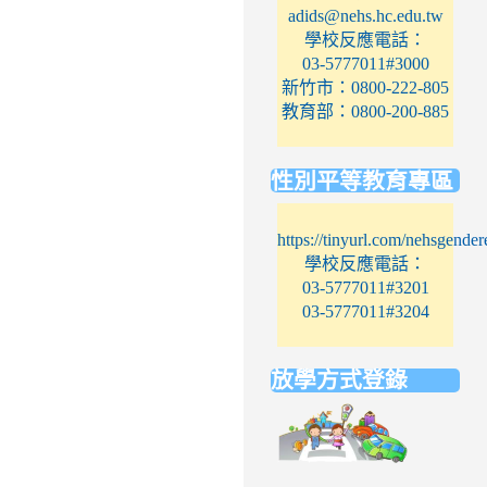
adids@nehs.hc.edu.tw
學校反應電話：
03-5777011#3000
新竹市：0800-222-805
教育部：0800-200-885
性別平等教育專區
https://tinyurl.com/nehsgender
學校反應電話：
03-5777011#3201
03-5777011#3204
放學方式登錄
link
to
https://elem