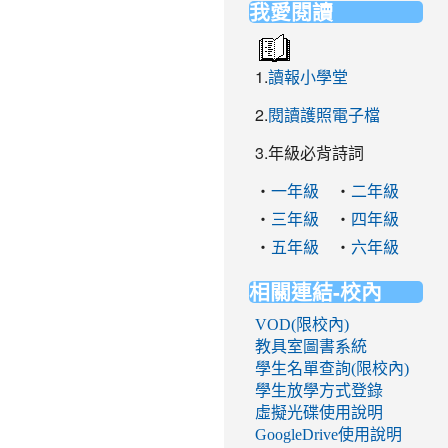
我愛閱讀
1.
讀報小學堂
2.
閱讀護照電子檔
3.年級必背詩詞
‧
‧
一年級
二年級
‧
‧
三年級
四年級
‧
‧
五年級
六年級
相關連結-校內
VOD(限校內)
教具室圖書系統
學生名單查詢(限校內)
學生放學方式登錄
虛擬光碟使用說明
GoogleDrive使用說明