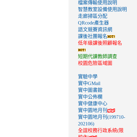
檔案傳輸使用說明
智慧教室設備使用說明
走廊掃區分配
QRcode產生器
語文競賽資訊網
課後社團報名
低年級課後照顧報名
短期代課教師調查
校園危險區域圖
實驗中學
實中GMail
實中圖書館
實中公佈欄
實中健康中心
實中園地月刊
實中園地月刊(199710-
202106)
全誼校務行政系統(限