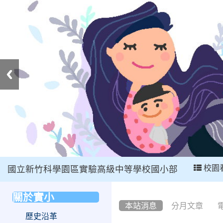
:::
校園
國立新竹科學園區實驗高級中等學校國小部
:::
關於實小
:::
本站消息
分月文章
歷史沿革