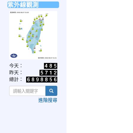
紫外線觀測
link
今天：
to
昨天：
https://www.cwa.gov.tw/V8/C/W/OBS_UVI.html
總計：
search
進階搜尋