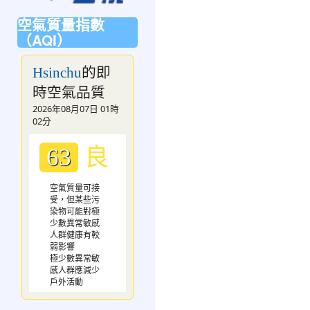
空氣質量指數
（AQI）
的即
Hsinchu
時空氣品質
2026年08月07日 01時
02分
良
63
空氣質量可接
受，但某些污
染物可能對極
少數異常敏感
人群健康有較
弱影響
極少數異常敏
感人群應減少
戶外活動