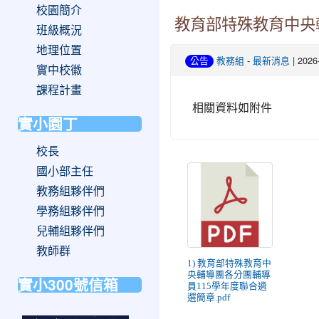
校園簡介
教育部特殊教育中央
班級概況
地理位置
-
| 202
公告
教務組
最新消息
實中校徽
課程計畫
相關資料如附件
實小園丁
校長
國小部主任
教務組夥伴們
學務組夥伴們
兒輔組夥伴們
教師群
1) 教育部特殊教育中
央輔導團各分團輔導
實小300號信箱
員115學年度聯合遴
選簡章.pdf