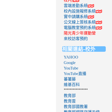
校內)
雲端差勤系統
校內設施報修系統
實中請購系統
公文線上簽核系統
電腦教室預約系統
陽光青少年運動營
來校訪客預約
相關連結-校外
YAHOO
Google
YouTube
YouTube直播
蕃薯藤
維基百科
****************
教育部
教育雲
教育部國教署