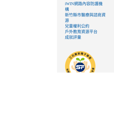
iWIN網路內容防護機
構
新竹縣市醫療與諮商資
源
兒童權利公約
戶外教育資源平台
成就評量
link
to
http://seed