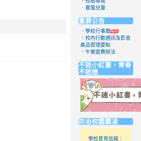
．校樹導覽
．實風兒童
重要公告
．學校行事曆
．校內行動通訊及影音
產品管理要點
．午餐退費辦法
不迷小紅書，青春
不迷途
link
防治校園霸凌
to
https://eliteracy.edu.tw/Short
學校意見信箱：