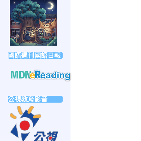
link
to
https://forms.gle/sb6qss7apF2uRjVc7
國語週刊國語日報
link
to
公視教育影音
https://mdnereading.mdnkids.com
link
to
https://ptsvod.sunnystudy.com.tw/school