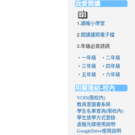
我愛閱讀
1.
讀報小學堂
2.
閱讀護照電子檔
3.年級必背詩詞
‧
‧
一年級
二年級
‧
‧
三年級
四年級
‧
‧
五年級
六年級
相關連結-校內
VOD(限校內)
教具室圖書系統
學生名單查詢(限校內)
學生放學方式登錄
虛擬光碟使用說明
GoogleDrive使用說明