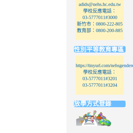
adids@nehs.hc.edu.tw
學校反應電話：
03-5777011#3000
新竹市：0800-222-805
教育部：0800-200-885
性別平等教育專區
https://tinyurl.com/nehsgender
學校反應電話：
03-5777011#3201
03-5777011#3204
放學方式登錄
link
to
https://elem