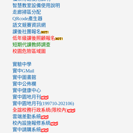
智慧教室設備使用說明
走廊掃區分配
QRcode產生器
語文競賽資訊網
課後社團報名
低年級課後照顧報名
短期代課教師調查
校園危險區域圖
實驗中學
實中GMail
實中圖書館
實中公佈欄
實中健康中心
實中園地月刊
實中園地月刊(199710-202106)
全誼校務行政系統(限校內)
雲端差勤系統
校內設施報修系統
實中請購系統