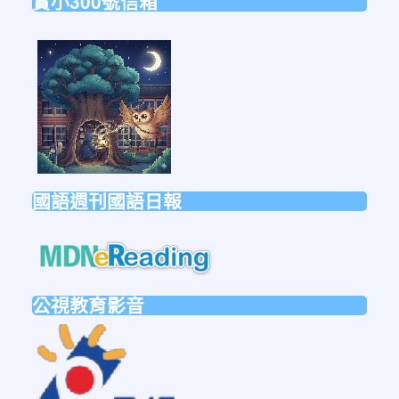
實小300號信箱
link
to
https://forms.gle/sb6qss7apF2uRjVc7
國語週刊國語日報
link
to
https://mdnereading.mdnkids.co
公視教育影音
link
to
https://ptsvod.sunnystudy.com.tw/schoo