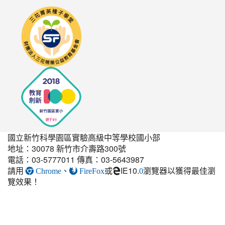
link
to
http://seedschool.sunflower.org.tw/
國立新竹科學園區實驗高級中等學校國小部
地址：30078 新竹市介壽路300號
電話：03-5777011 傳真：03-5643987
請用
、
或
IE10.
瀏覽器以獲得最佳瀏
link
Chrome
FireFox
0
覽效果！
to
https://elem.nehs.hc.edu.t
estate-
guest-