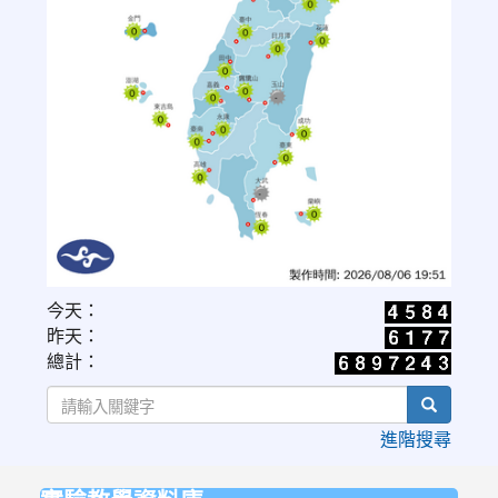
link
今天：
to
昨天：
https://www.cwa.gov.tw/V8/C/W/OBS_UVI.html
總計：
search
進階搜尋
:::