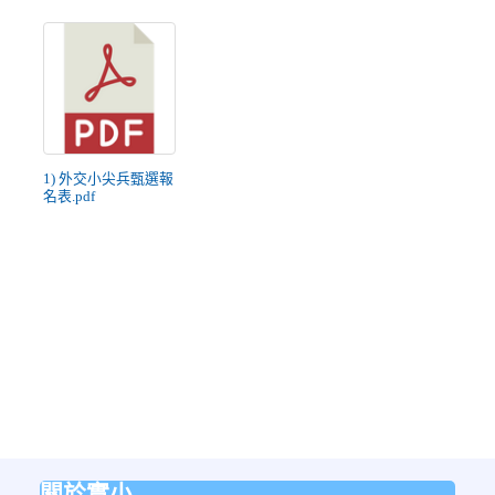
1) 外交小尖兵甄選報
名表.pdf
關於實小
:::