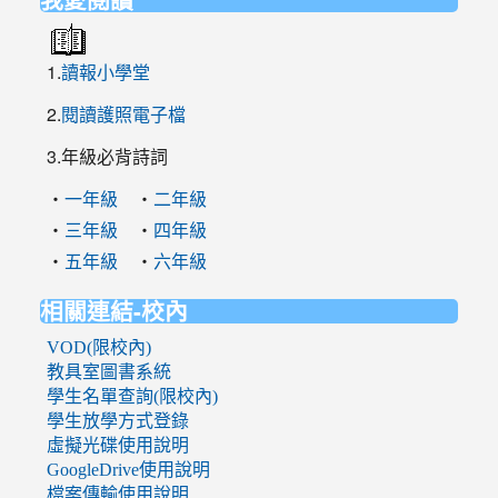
1.
讀報小學堂
2.
閱讀護照電子檔
3.年級必背詩詞
‧
‧
一年級
二年級
‧
‧
三年級
四年級
‧
‧
五年級
六年級
相關連結-校內
VOD(限校內)
教具室圖書系統
學生名單查詢(限校內)
學生放學方式登錄
虛擬光碟使用說明
GoogleDrive使用說明
檔案傳輸使用說明