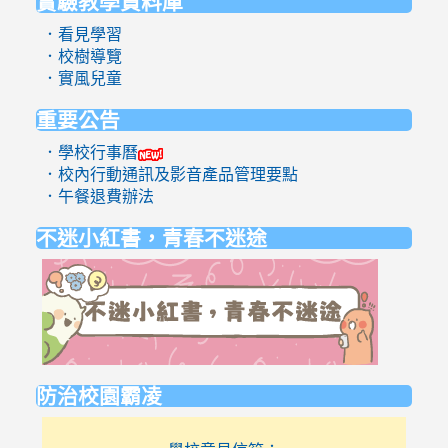
實驗教學資料庫
．看見學習
．校樹導覽
．實風兒童
重要公告
．學校行事曆
．校內行動通訊及影音產品管理要點
．午餐退費辦法
不迷小紅書，青春不迷途
link
to
https://eli
防治校園霸凌