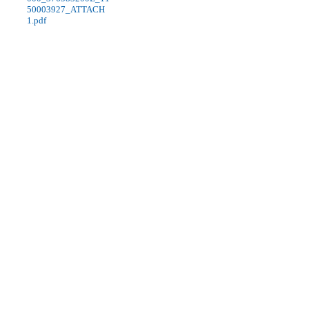
50003927_ATTACH
1.pdf
關於實小
:::
歷史沿革
校園簡介
班級概況
地理位置
實中校徽
課程計畫