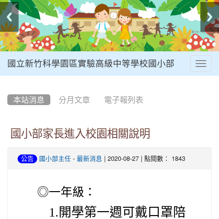
國立新竹科學園區實驗高級中等學校國小部
Togg
navig
:::
本站消息
分月文章
電子報列表
國小部家長進入校園相關說明
-
| 2020-08-27 | 點閱數： 1843
公告
國小部主任
最新消息
◎
一
年級：
1.開學第一週可戴口罩陪