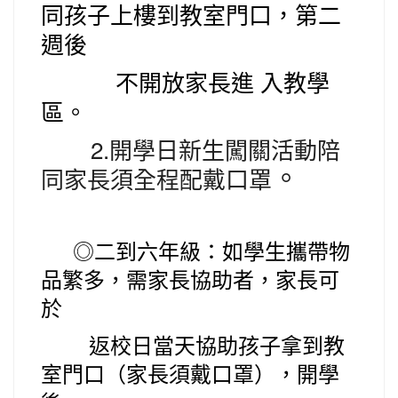
同孩子上樓到教室門口
，第二
週後
不開放家長進
入教學
區
。
2.開學日新生闖關活動陪
同家長須全程配戴口罩
。
◎
二
到六年級：如學生攜帶物
品繁多，需家長協助者，
家長可
於
返校日
當天協助孩子拿到教
室門口（家長須戴口罩），開學