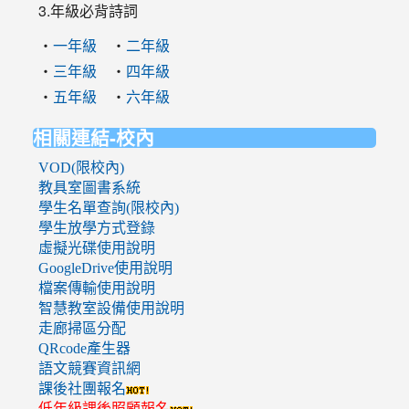
3.年級必背詩詞
‧
‧
一年級
二年級
‧
‧
三年級
四年級
‧
‧
五年級
六年級
相關連結-校內
VOD(限校內)
教具室圖書系統
學生名單查詢(限校內)
學生放學方式登錄
虛擬光碟使用說明
GoogleDrive使用說明
檔案傳輸使用說明
智慧教室設備使用說明
走廊掃區分配
QRcode產生器
語文競賽資訊網
課後社團報名
低年級課後照顧報名