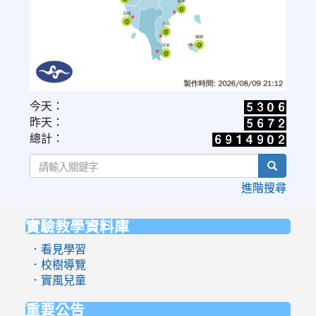
link
今天：
to
昨天：
https://www.cwa.gov.tw/V8/C/W/OBS_UVI.html
總計：
search
進階搜尋
實驗教學資料庫
:::
．看見學習
．校樹導覽
．實風兒童
重要公告