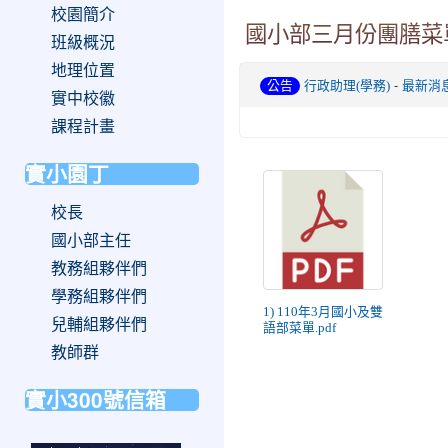
校園簡介
國小部三月份團膳菜
班級概況
地理位置
-
公告
行政助理(學務)
最新消
實中校徽
課程計畫
實小園丁
校長
國小部主任
教務組夥伴們
學務組夥伴們
1) 110年3月國小及雙
兒輔組夥伴們
語部菜單.pdf
教師群
實小300號信箱