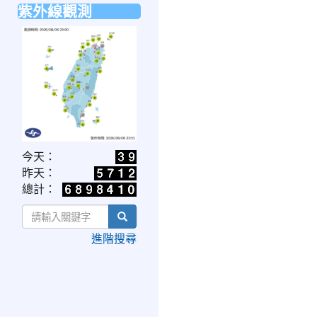
紫外線觀測
link
今天：
to
昨天：
https://www.cwa.gov.tw/V8/C/W/OBS_UVI.html
總計：
search
進階搜尋