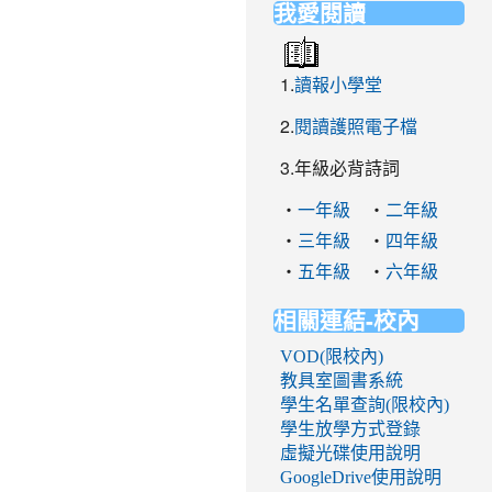
我愛閱讀
1.
讀報小學堂
2.
閱讀護照電子檔
3.年級必背詩詞
‧
‧
一年級
二年級
‧
‧
三年級
四年級
‧
‧
五年級
六年級
相關連結-校內
VOD(限校內)
教具室圖書系統
學生名單查詢(限校內)
學生放學方式登錄
虛擬光碟使用說明
GoogleDrive使用說明