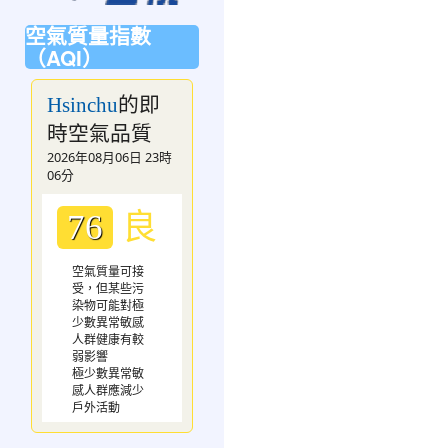
空氣質量指數
（AQI）
的即
Hsinchu
時空氣品質
2026年08月06日 23時
06分
良
76
空氣質量可接
受，但某些污
染物可能對極
少數異常敏感
人群健康有較
弱影響
極少數異常敏
感人群應減少
戶外活動