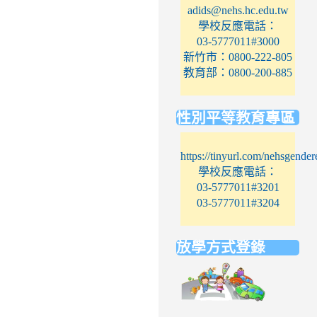
adids@nehs.hc.edu.tw
學校反應電話：
03-5777011#3000
新竹市：0800-222-805
教育部：0800-200-885
性別平等教育專區
https://tinyurl.com/nehsgender
學校反應電話：
03-5777011#3201
03-5777011#3204
放學方式登錄
link
to
https://elem