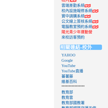
校內)
雲端差勤系統
校內設施報修系統
實中請購系統
公文線上簽核系統
電腦教室預約系統
陽光青少年運動營
來校訪客預約
相關連結-校外
YAHOO
Google
YouTube
YouTube直播
蕃薯藤
維基百科
****************
教育部
教育雲
教育部國教署