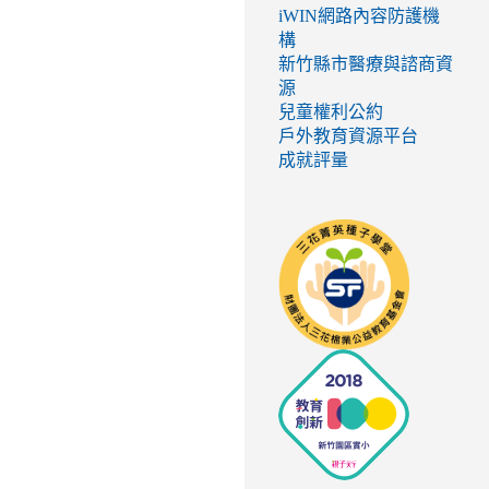
iWIN網路內容防護機
構
新竹縣市醫療與諮商資
源
兒童權利公約
戶外教育資源平台
成就評量
link
to
http://seed