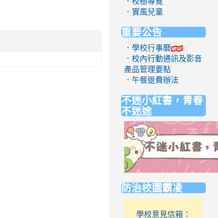
．校樹導覽
．實風兒童
重要公告
．學校行事曆
．校內行動通訊及影音
產品管理要點
．午餐退費辦法
不迷小紅書，青春
不迷途
link
防治校園霸凌
to
https://eliteracy.edu.tw/Short
學校意見信箱：