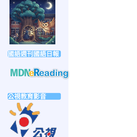
link
to
https://forms.gle/sb6qss7apF2uRjVc7
國語週刊國語日報
link
to
公視教育影音
https://mdnereading.mdnkids.com
link
to
https://ptsvod.sunnystudy.com.tw/school