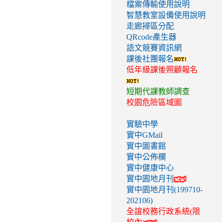
檔案傳輸使用說明
智慧教室設備使用說明
走廊掃區分配
QRcode產生器
語文競賽資訊網
課後社團報名
低年級課後照顧報名
短期代課教師調查
校園危險區域圖
實驗中學
實中GMail
實中圖書館
實中公佈欄
實中健康中心
實中園地月刊
實中園地月刊(199710-
202106)
全誼校務行政系統(限