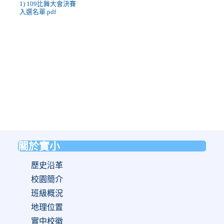
1) 109比舞大會決賽
入選名單.pdf
關於實小
:::
歷史沿革
校園簡介
班級概況
地理位置
實中校徽