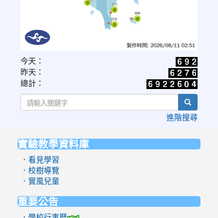
link
今天：
to
昨天：
https://www.cwa.gov.tw/V8/C/W/OBS_UVI.html
總計：
search
進階搜尋
實驗教學資料庫
:::
．看見學習
．校樹導覽
．實風兒童
重要公告
．學校行事曆