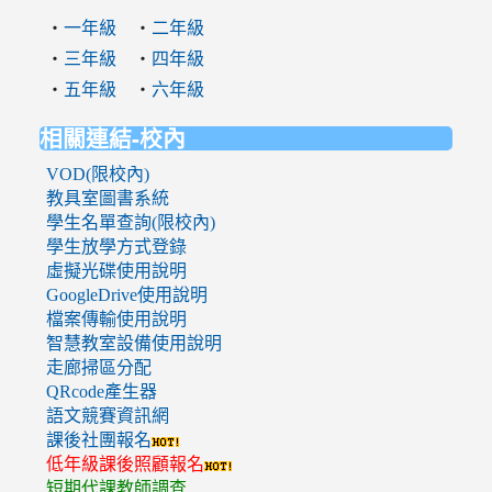
‧
‧
一年級
二年級
‧
‧
三年級
四年級
‧
‧
五年級
六年級
相關連結-校內
VOD(限校內)
教具室圖書系統
學生名單查詢(限校內)
學生放學方式登錄
虛擬光碟使用說明
GoogleDrive使用說明
檔案傳輸使用說明
智慧教室設備使用說明
走廊掃區分配
QRcode產生器
語文競賽資訊網
課後社團報名
低年級課後照顧報名
短期代課教師調查