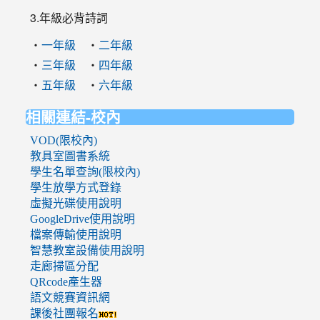
3.年級必背詩詞
‧
‧
一年級
二年級
‧
‧
三年級
四年級
‧
‧
五年級
六年級
相關連結-校內
VOD(限校內)
教具室圖書系統
學生名單查詢(限校內)
學生放學方式登錄
虛擬光碟使用說明
GoogleDrive使用說明
檔案傳輸使用說明
智慧教室設備使用說明
走廊掃區分配
QRcode產生器
語文競賽資訊網
課後社團報名