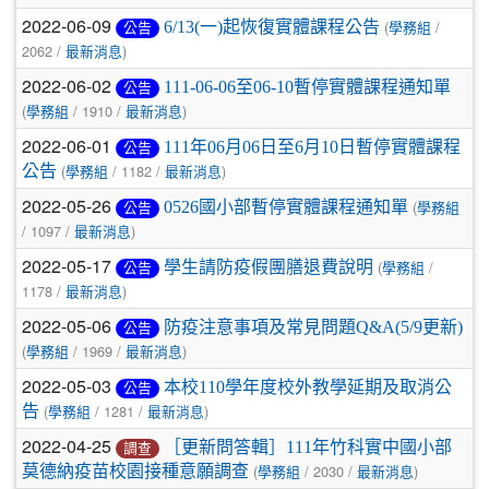
2022-06-09
(
/
6/13(一)起恢復實體課程公告
公告
學務組
2062 /
)
最新消息
2022-06-02
111-06-06至06-10暫停實體課程通知單
公告
(
/ 1910 /
)
學務組
最新消息
2022-06-01
111年06月06日至6月10日暫停實體課程
公告
(
/ 1182 /
)
公告
學務組
最新消息
2022-05-26
(
0526國小部暫停實體課程通知單
公告
學務組
/ 1097 /
)
最新消息
2022-05-17
(
/
學生請防疫假團膳退費說明
公告
學務組
1178 /
)
最新消息
2022-05-06
防疫注意事項及常見問題Q&A(5/9更新)
公告
(
/ 1969 /
)
學務組
最新消息
2022-05-03
本校110學年度校外教學延期及取消公
公告
(
/ 1281 /
)
告
學務組
最新消息
2022-04-25
［更新問答輯］111年竹科實中國小部
調查
(
/ 2030 /
)
莫德納疫苗校園接種意願調查
學務組
最新消息