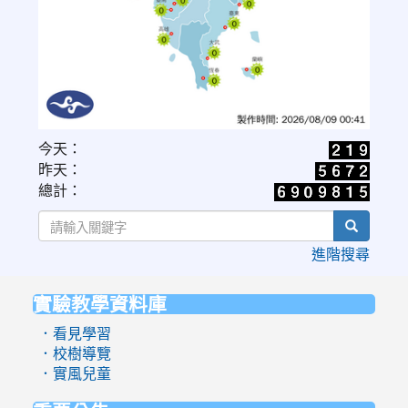
link
今天：
to
昨天：
https://www.cwa.gov.tw/V8/C/W/OBS_UVI.html
總計：
search
進階搜尋
實驗教學資料庫
:::
．看見學習
．校樹導覽
．實風兒童