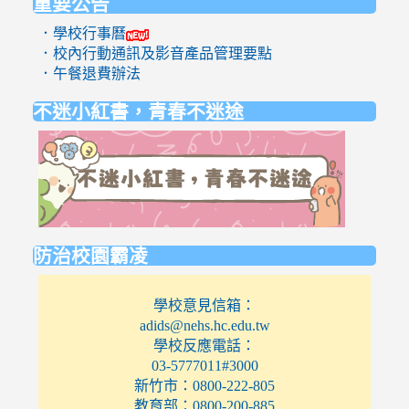
重要公告
．學校行事曆
．校內行動通訊及影音產品管理要點
．午餐退費辦法
不迷小紅書，青春不迷途
link
to
https://eli
防治校園霸凌
學校意見信箱：
adids@nehs.hc.edu.tw
學校反應電話：
03-5777011#3000
新竹市：0800-222-805
教育部：0800-200-885