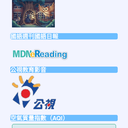
https://forms.gle/sb6qss7apF2uRjVc7
國語週刊國語日報
link
to
https://mdnereading.mdnkids.co
公視教育影音
link
to
https://ptsvod.sunnystudy.com.tw/schoo
空氣質量指數（AQI）