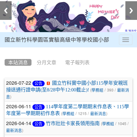
國立新竹科學園區實驗高級中等學校國小部
Togg
navig
:::
本站消息
分月文章
電子報列表
文
2026-07-22
國立竹科實中國小部115學年安親班
公告
章
(
/ 393 /
接送通行證申請(至8/28中午12:00截止)!
學務組
最新消
)
息
列
2026-06-11
114學年度第二學期期末作息表、115學
公告
表
(
/ 1215 /
)
年度第一學期期初作息表
學務組
最新消息
2026-04-14
(
/ 1045 /
竹市壯壯卡家長領用指南
公告
學務組
)
最新消息