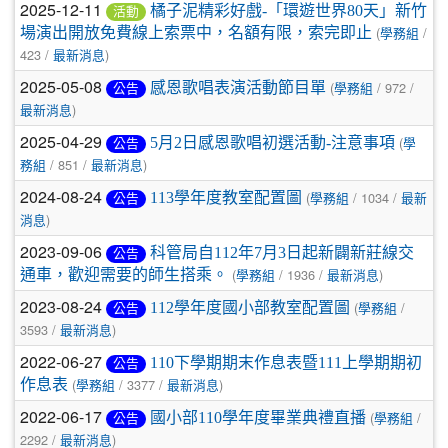
2025-12-11
橘子泥精彩好戲-「環遊世界80天」新竹
活動
(
/
場演出開放免費線上索票中，名額有限，索完即止
學務組
423 /
)
最新消息
2025-05-08
(
/ 972 /
感恩歌唱表演活動節目單
公告
學務組
)
最新消息
2025-04-29
(
5月2日感恩歌唱初選活動-注意事項
公告
學
/ 851 /
)
務組
最新消息
2024-08-24
(
/ 1034 /
113學年度教室配置圖
公告
學務組
最新
)
消息
2023-09-06
科管局自112年7月3日起新闢新莊線交
公告
(
/ 1936 /
)
通車，歡迎需要的師生搭乘。
學務組
最新消息
2023-08-24
(
/
112學年度國小部教室配置圖
公告
學務組
3593 /
)
最新消息
2022-06-27
110下學期期末作息表暨111上學期期初
公告
(
/ 3377 /
)
作息表
學務組
最新消息
2022-06-17
(
/
國小部110學年度畢業典禮直播
公告
學務組
2292 /
)
最新消息