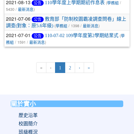
2021-08-13
(
/
110學年度上學期期初作息表
公告
學務組
5430 /
)
最新消息
2021-07-06
教育部「防制校園霸凌調查問卷」線上
公告
(
/ 1398 /
)
調查(對象：原5.6年級)
學務組
最新消息
2021-07-01
(
110-07-02 109學年度第2學期結業式
公告
學
/ 1591 /
)
務組
最新消息
(current)
«
‹
1
2
›
»
關於實小
:::
歷史沿革
校園簡介
班級概況