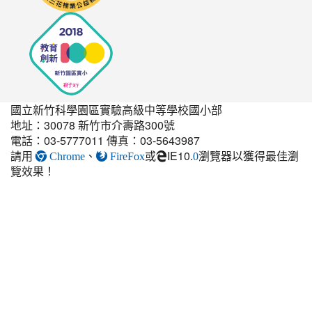
國立新竹科學園區實驗高級中等學校國小部
地址：30078 新竹市介壽路300號
電話：03-5777011 傳真：03-5643987
請用
、
或
IE10.
瀏覽器以獲得最佳瀏
link
Chrome
FireFox
0
覽效果！
to
https://elem.nehs.hc.edu.t
estate-
guest-
post.html