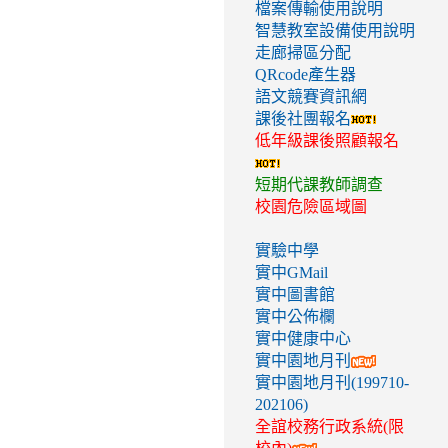
檔案傳輸使用說明
智慧教室設備使用說明
走廊掃區分配
QRcode產生器
語文競賽資訊網
課後社團報名
低年級課後照顧報名
短期代課教師調查
校園危險區域圖
實驗中學
實中GMail
實中圖書館
實中公佈欄
實中健康中心
實中園地月刊
實中園地月刊(199710-
202106)
全誼校務行政系統(限