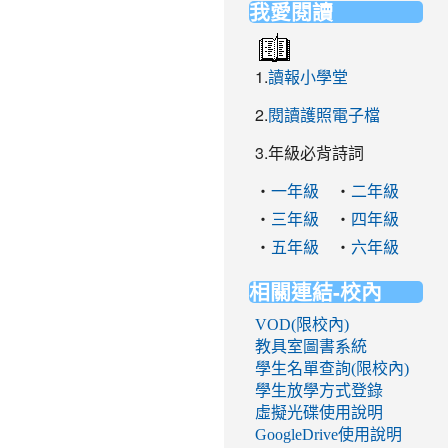
我愛閱讀
1.
讀報小學堂
2.
閱讀護照電子檔
3.年級必背詩詞
‧
‧
一年級
二年級
‧
‧
三年級
四年級
‧
‧
五年級
六年級
相關連結-校內
VOD(限校內)
教具室圖書系統
學生名單查詢(限校內)
學生放學方式登錄
虛擬光碟使用說明
GoogleDrive使用說明