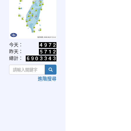
link
今天：
to
昨天：
https://www.cwa.gov.tw/V8/C/W/OBS_UVI.html
總計：
search
進階搜尋