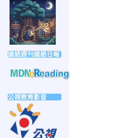
link
to
https://forms.gle/sb6qss7apF2uRjVc7
國語週刊國語日報
link
to
公視教育影音
https://mdnereading.mdnkids.com
link
to
https://ptsvod.sunnystudy.com.tw/school