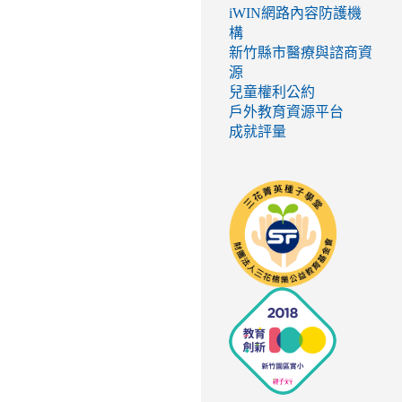
iWIN網路內容防護機
構
新竹縣市醫療與諮商資
源
兒童權利公約
戶外教育資源平台
成就評量
link
to
http://seed