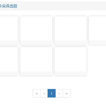
交小尖兵出訪
photo-
photo-
photo-
57
58
59
6
photo:57
photo:58
photo:59
photo-
photo-
62
63
1
photo:62
photo:63
(current)
«
‹
1
›
»