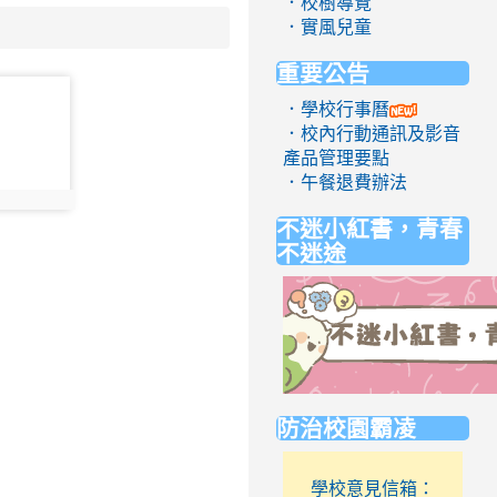
．校樹導覽
．實風兒童
重要公告
．學校行事曆
．校內行動通訊及影音
產品管理要點
．午餐退費辦法
不迷小紅書，青春
不迷途
link
防治校園霸凌
to
https://eliteracy.edu.tw/Short
學校意見信箱：