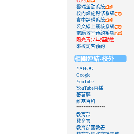
校內)
雲端差勤系統
校內設施報修系統
實中請購系統
公文線上簽核系統
電腦教室預約系統
陽光青少年運動營
來校訪客預約
相關連結-校外
YAHOO
Google
YouTube
YouTube直播
蕃薯藤
維基百科
****************
教育部
教育雲
教育部國教署