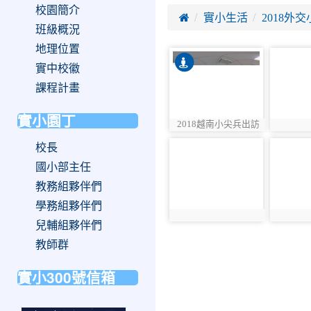
校園簡介

實小生活
2018外
班級概況
地理位置
photo-
實中校徽
56
課程計畫
實小園丁
2018越南小尖兵出訪
photo:55
photo:5
校長
photo-
photo-
60
61
國小部主任
教務組夥伴們
學務組夥伴們
photo:60
photo:6
兒輔組夥伴們
教師群
實小300號信箱