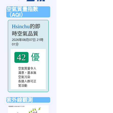
空氣質量指數
（AQI）
的即
Hsinchu
時空氣品質
2026年08月07日 21時
01分
優
42
空氣質量令人
滿意，基本無
空氣污染
各類人群可正
常活動
紫外線觀測