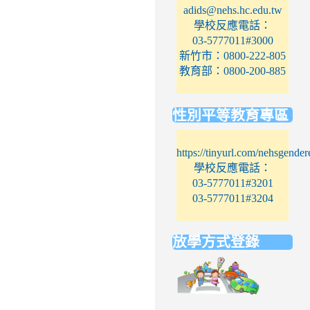
adids@nehs.hc.edu.tw
學校反應電話：
03-5777011#3000
新竹市：0800-222-805
教育部：0800-200-885
性別平等教育專區
https://tinyurl.com/nehsgender
學校反應電話：
03-5777011#3201
03-5777011#3204
放學方式登錄
link
to
https://elem