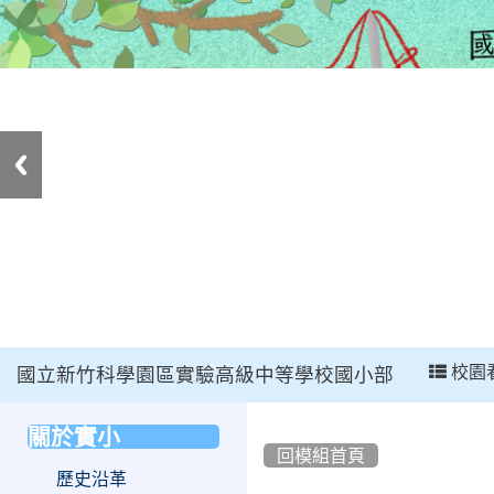
:::
校園
國立新竹科學園區實驗高級中等學校國小部
:::
關於實小
:::
回模組首頁
歷史沿革