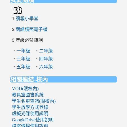
1.
讀報小學堂
2.
閱讀護照電子檔
3.年級必背詩詞
‧
‧
一年級
二年級
‧
‧
三年級
四年級
‧
‧
五年級
六年級
相關連結-校內
VOD(限校內)
教具室圖書系統
學生名單查詢(限校內)
學生放學方式登錄
虛擬光碟使用說明
GoogleDrive使用說明
檔案傳輸使用說明