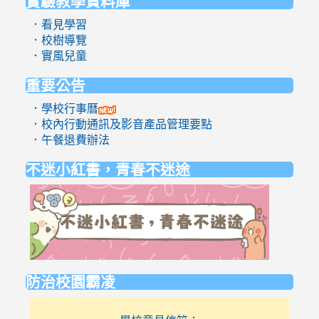
實驗教學資料庫
．看見學習
．校樹導覽
．實風兒童
重要公告
．學校行事曆
．校內行動通訊及影音產品管理要點
．午餐退費辦法
不迷小紅書，青春不迷途
link
to
https://eli
防治校園霸凌