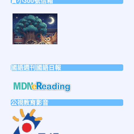
實小300號信箱
link
to
https://forms.gle/sb6qss7apF2uRjVc7
國語週刊國語日報
link
to
https://mdnereading.mdnkids.co
公視教育影音
link
to
https://ptsvod.sunnystudy.com.tw/schoo