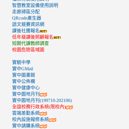
智慧教室設備使用說明
走廊掃區分配
QRcode產生器
語文競賽資訊網
課後社團報名
低年級課後照顧報名
短期代課教師調查
校園危險區域圖
實驗中學
實中GMail
實中圖書館
實中公佈欄
實中健康中心
實中園地月刊
實中園地月刊(199710-202106)
全誼校務行政系統(限校內)
雲端差勤系統
校內設施報修系統
實中請購系統