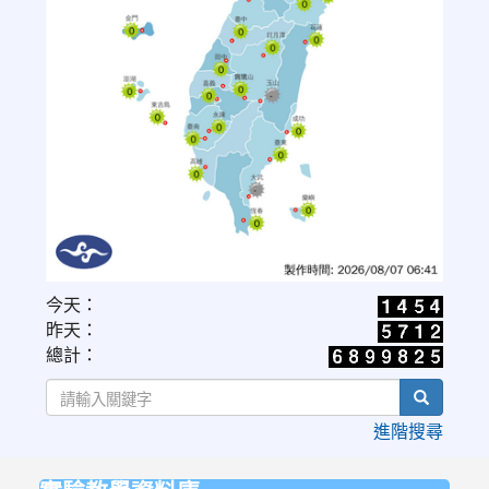
link
今天：
to
昨天：
https://www.cwa.gov.tw/V8/C/W/OBS_UVI.html
總計：
search
進階搜尋
:::