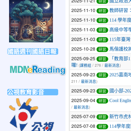
2025-11-21
國立政治大
研習
link
to
2025-11-10
教師研習：
研習
https://forms.gle/sb6qss7apF2uRjVc7
2025-11-10
114 
研習
2025-11-03
高級中等
研習
2025-11-03
115年臺
研習
2025-10-28
馬偕護校
國語週刊國語日報
研習
2025-09-25
「教育部1
研習
(
/ 276 /
)
囉!
課務組
最新消息
2025-09-23
2025
研習
link
211 /
)
最新消息
to
2025-09-23
公視教育影音
國小部-20
研習
https://mdnereading.mdnkids.com
2025-09-04
Cool 
研習
link
/
)
to
最新消息
https://ptsvod.sunnystudy.com.tw/school
2025-07-09
新竹市虎
研習
2025-07-08
114學
研習