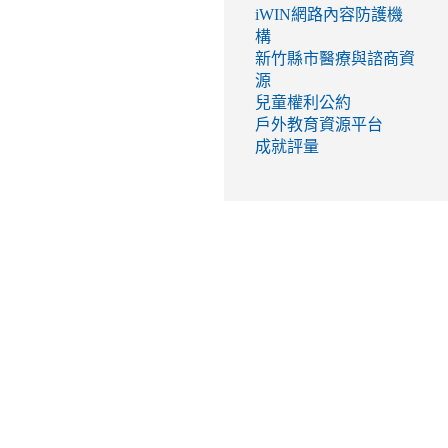
iWIN網路內容防護機
構
新竹縣市醫療與諮商資
源
兒童權利公約
戶外教育資源平台
成就評量
link
to
http://seed