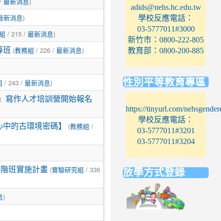
 /
)
最新消息
adids@nehs.hc.edu.tw
)
學校反應電話：
最新消息
03-5777011#3000
/ 215 /
)
組
最新消息
新竹市：0800-222-805
(
/ 226 /
)
導班
教育部：0800-200-885
教務組
最新消息
性別平等教育專區
/ 243 /
)
組
最新消息
畫」寫作人才培訓營開始報名
https://tinyurl.com/nehsgender
學校反應電話：
(
/
心中的古環境密碼】
教務組
03-5777011#3201
03-5777011#3204
(
/ 336
礎進階班實施計畫
實驗研究組
放學方式登錄
link
)
息
to
https://elem