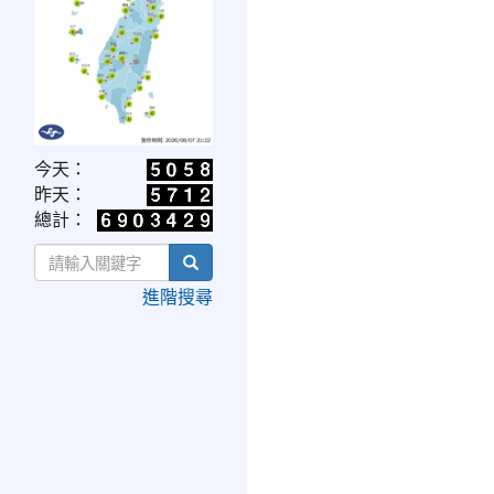
link
今天：
to
昨天：
https://www.cwa.gov.tw/V8/C/W/OBS_UVI.html
總計：
search
進階搜尋