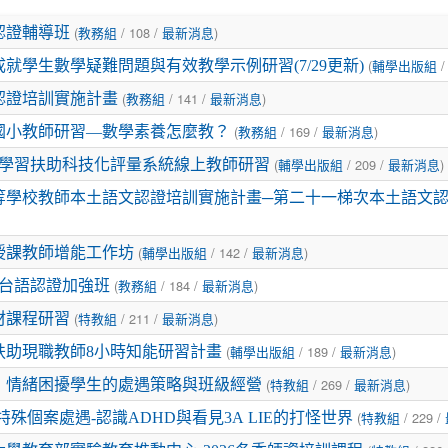
(
/ 108 /
)
認證輔導班
教務組
最新消息
(
/
就學生數學疑難問題與有效教學示例研習(7/29更新)
輔學出版組
(
/ 141 /
)
認證培訓實施計畫
教務組
最新消息
(
/ 169 /
)
假國小教師研習—數學素養怎麼教？
教務組
最新消息
(
/ 209 /
)
學生學習扶助科技化評量系統線上教師研習
輔學出版組
最新消息
等學校教師本土語文認證培訓實施計畫─第二十一梯次本土語文認
(
/ 142 /
)
授課教師增能工作坊
輔學出版組
最新消息
(
/ 184 /
)
灣台語認證加強班
教務組
最新消息
(
/ 211 /
)
材課程研習
特教組
最新消息
(
/ 189 /
)
扶助現職教師8小時知能研習計畫
輔學出版組
最新消息
(
/ 269 /
)
：情緒困擾學生的處遇策略與班級經營
特教組
最新消息
(
/ 229 /
特殊個案處遇-認識ADHD與看見3A LIE的打怪世界
特教組