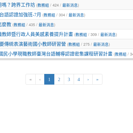
(
/ 424 /
)
用嗎？跨界工作坊
教務組
最新消息
(
/ 304 /
)
灣台語認證加強班-7月
教務組
最新消息
(
/ 435 /
)
怎麼教
教務組
最新消息
(
/ 309 /
)
職教師暨行政人員美感素養提升計畫
教務組
最新消息
(
/ 275 /
)
重要傳統表演藝術國小教師研習營
教務組
最新消息
(
/ 3
14年國民小學現職教師臺灣台語輔導認證密集課程研習計畫
教務組
(current)
«
‹
1
2
3
4
›
»