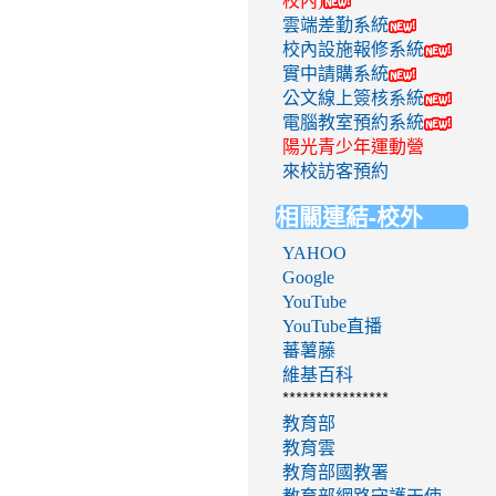
校內)
雲端差勤系統
校內設施報修系統
實中請購系統
公文線上簽核系統
電腦教室預約系統
陽光青少年運動營
來校訪客預約
相關連結-校外
YAHOO
Google
YouTube
YouTube直播
蕃薯藤
維基百科
****************
教育部
教育雲
教育部國教署