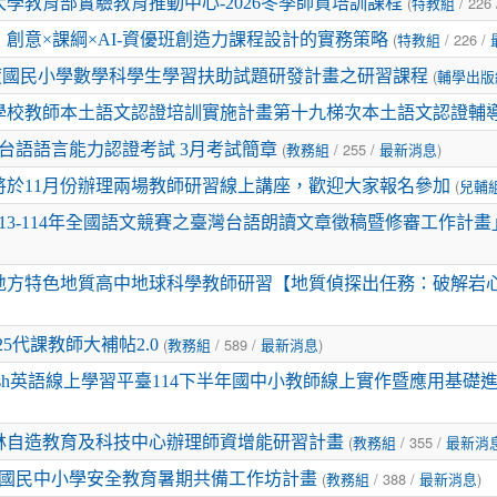
(
/ 226
學教育部實驗教育推動中心-2026冬季師資培訓課程
特教組
(
/ 226 /
創意×課綱×AI-資優班創造力課程設計的實務策略
特教組
(
學年度國民小學數學科學生學習扶助試題研發計畫之研習課程
輔學出版
學校教師本土語文認證培訓實施計畫第十九梯次本土語文認證輔
(
/ 255 /
)
灣台語語言能力認證考試 3月考試簡章
教務組
最新消息
(
將於11月份辦理兩場教師研習線上講座，歡迎大家報名參加
兒輔
13-114年全國語文競賽之臺灣台語朗讀文章徵稿暨修審工作計
嘉南地方特色地質高中地球科學教師研習【地質偵探出任務：破解岩
(
/ 589 /
)
25代課教師大補帖2.0
教務組
最新消息
English英語線上學習平臺114下半年國中小教師線上實作暨應用基
(
/ 355 /
林自造教育及科技中心辦理師資增能研習計畫
教務組
最新消
(
/ 388 /
)
年度國民中小學安全教育暑期共備工作坊計畫
教務組
最新消息