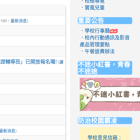
．校樹導覽
．實風兒童
重要公告
 160 /
)
最新消息
．學校行事曆
．校內行動通訊及影音
產品管理要點
．午餐退費辦法
(
證輔導班」已開放報名囉!
不迷小紅書，青春
課
不迷途
link
防治校園霸凌
to
https://eliteracy.edu.tw/Short
)
最新消息
學校意見信箱：