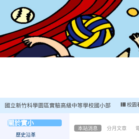
:::
校園
國立新竹科學園區實驗高級中等學校國小部
:::
關於實小
:::
本站消息
分月文章
歷史沿革