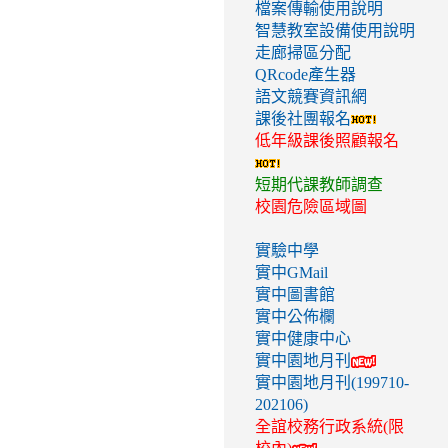
檔案傳輸使用說明
智慧教室設備使用說明
走廊掃區分配
QRcode產生器
語文競賽資訊網
課後社團報名
低年級課後照顧報名
短期代課教師調查
校園危險區域圖
實驗中學
實中GMail
實中圖書館
實中公佈欄
實中健康中心
實中園地月刊
實中園地月刊(199710-
202106)
全誼校務行政系統(限