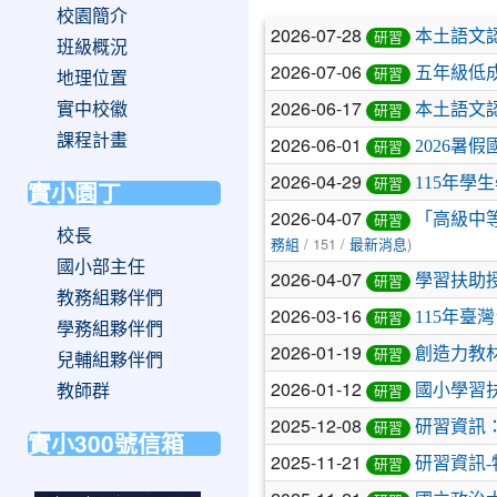
校園簡介
文
2026-07-28
本土語文
研習
班級概況
章
2026-07-06
五年級低成
研習
地理位置
列
2026-06-17
實中校徽
本土語文
研習
表
課程計畫
2026-06-01
2026暑
研習
2026-04-29
115年
研習
實小園丁
2026-04-07
「高級中
研習
校長
/ 151 /
)
務組
最新消息
國小部主任
2026-04-07
學習扶助
研習
教務組夥伴們
2026-03-16
115年臺
研習
學務組夥伴們
2026-01-19
創造力教
研習
兒輔組夥伴們
2026-01-12
國小學習
教師群
研習
2025-12-08
研習資訊
研習
實小300號信箱
2025-11-21
研習資訊-
研習