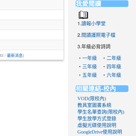
我愛閱讀
1.
讀報小學堂
2.
閱讀護照電子檔
3.年級必背詩詞
43 /
)
最新消息
‧
‧
一年級
二年級
‧
‧
三年級
四年級
‧
‧
五年級
六年級
相關連結-校內
VOD(限校內)
教具室圖書系統
學生名單查詢(限校內)
學生放學方式登錄
虛擬光碟使用說明
GoogleDrive使用說明