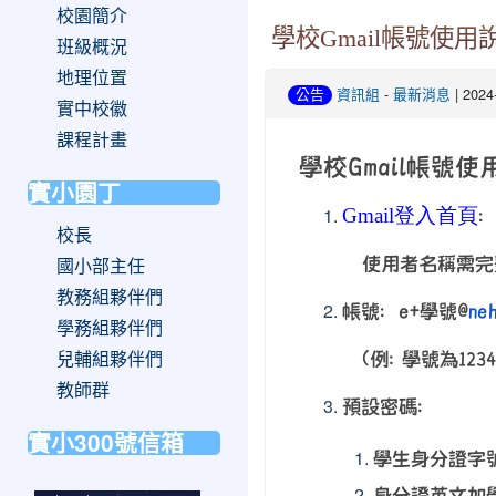
校園簡介
學校Gmail帳號使用
班級概況
地理位置
-
| 202
公告
資訊組
最新消息
實中校徽
課程計畫
學校Gmail帳號
實小園丁
Gmail
登入首頁
校長
使用者名稱需完
國小部主任
教務組夥伴們
帳號：e+學號@
neh
學務組夥伴們
(
例: 學號為12
兒輔組夥伴們
教師群
預設密碼：
實小300號信箱
學生身
分
證字號
身分證英文加學