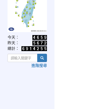
link
今天：
to
昨天：
https://www.cwa.gov.tw/V8/C/W/OBS_UVI.html
總計：
search
進階搜尋