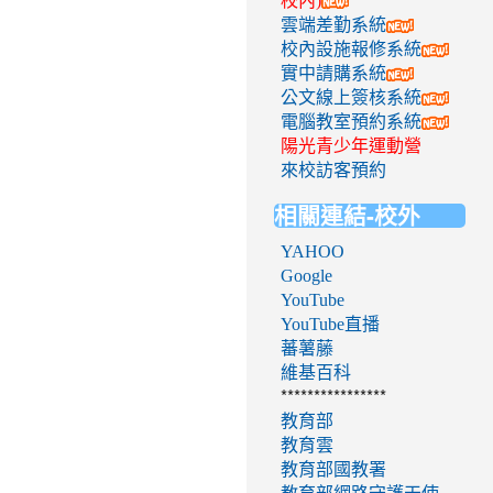
校內)
雲端差勤系統
校內設施報修系統
實中請購系統
公文線上簽核系統
電腦教室預約系統
陽光青少年運動營
來校訪客預約
相關連結-校外
YAHOO
Google
YouTube
YouTube直播
蕃薯藤
維基百科
****************
教育部
教育雲
教育部國教署