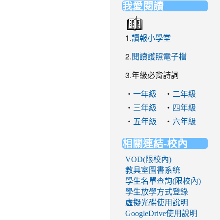
我愛閱讀
1.
讀報小學堂
2.
閱讀護照電子檔
3.年級必背詩詞
‧
‧
一年級
二年級
‧
‧
三年級
四年級
‧
‧
五年級
六年級
相關連結-校內
VOD(限校內)
教具室圖書系統
學生名單查詢(限校內)
學生放學方式登錄
虛擬光碟使用說明
GoogleDrive使用說明