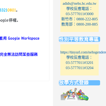
adids@nehs.hc.edu.tw
學校反應電話：
3321
0801
。
03-5777011#3000
新竹市：0800-222-805
gle停權。
教育部：0800-200-885
性別平等教育專區
套用
Google Workspace
https://tinyurl.com/nehsgender
完全無法訪問某些服務
學校反應電話：
03-5777011#3201
03-5777011#3204
。
放學方式登錄
link
to
https://elem