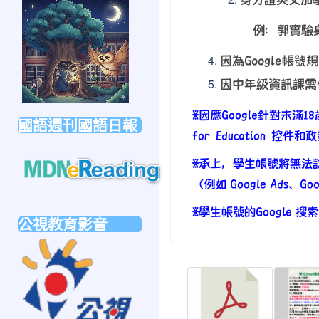
link
to
例：郭實驗
https://forms.gle/sb6qss7apF2uRjVc7
因為Google帳號
因中年級資訊課需使
※
因應
Google
針對未滿
18
國語週刊國語日報
for Education
控件和政
※
承上，學生帳號將無法
（例如
Google Ads
、
Goo
link
to
※
學生帳號的
Google
搜索
公視教育影音
https://mdnereading.mdnkids.com
link
to
https://ptsvod.sunnystudy.com.tw/school