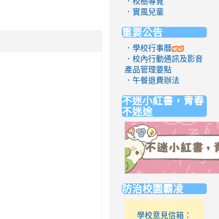
．校樹導覽
．實風兒童
重要公告
．學校行事曆
．校內行動通訊及影音
產品管理要點
．午餐退費辦法
不迷小紅書，青春
不迷途
link
防治校園霸凌
to
https://eliteracy.edu.tw/Short
學校意見信箱：