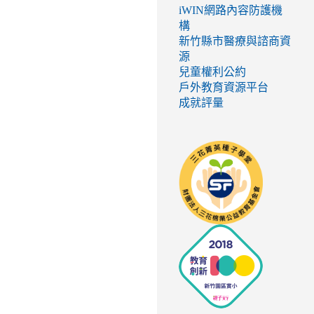
iWIN網路內容防護機
構
新竹縣市醫療與諮商資
源
兒童權利公約
戶外教育資源平台
成就評量
link
to
http://seed