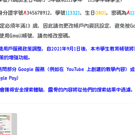
身分證字號
A
345678912
，學號
113321
，生日
0801
，密碼為
A
11
規定
必須年滿13 歲，因此請勿更改帳戶內資訊設定，避免被Goo
用Gmail帳號，請勿修改密碼。
歲用戶服務政策調整，自
2021
年
9
月
1
日後，本市學生教育帳號將
策的增強功能。
訪問部分
Google
服務（例如在
YouTube
上創建的教學內容）或
gle
Pay
）
會獲得安全搜索體驗，露骨的內容將從他們的搜索結果中過濾