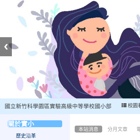
:::
校園
國立新竹科學園區實驗高級中等學校國小部
:::
關於實小
:::
本站消息
分月文章
歷史沿革