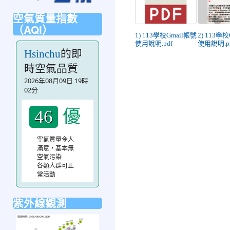
空氣質量指數
（AQI）
1) 113學校Gmail帳號
2) 113學
使用說明.pdf
使用說明.p
的即
Hsinchu
時空氣品質
2026年08月09日 19時
02分
優
46
空氣質量令人
滿意，基本無
空氣污染
各類人群可正
常活動
紫外線觀測